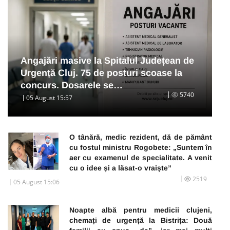
Angajări masive la Spitalul Județean de
Urgență Cluj. 75 de posturi scoase la
concurs. Dosarele se…
5740
05 August 15:57
O tânără, medic rezident, dă de pământ
cu fostul ministru Rogobete: „Suntem în
aer cu examenul de specialitate. A venit
cu o idee și a lăsat-o vraiște”
2519
05 August 15:06
Noapte albă pentru medicii clujeni,
chemați de urgență la Bistrița: Două