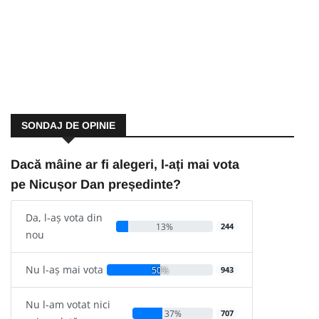
SONDAJ DE OPINIE
Dacă mâine ar fi alegeri, l-ați mai vota
pe Nicușor Dan președinte?
Da, l-aș vota din
13%
244
nou
Nu l-aș mai vota
50%
943
Nu l-am votat nici
37%
707