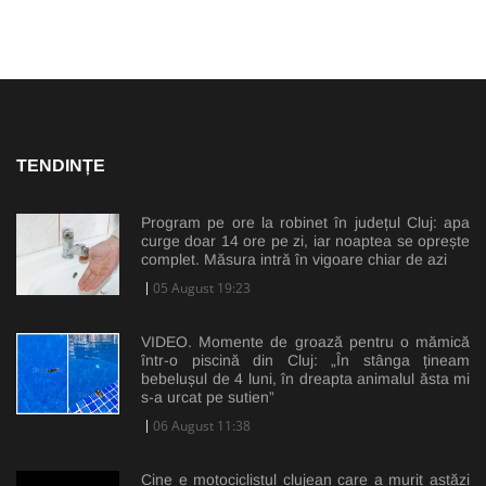
TENDINȚE
Program pe ore la robinet în județul Cluj: apa
curge doar 14 ore pe zi, iar noaptea se oprește
complet. Măsura intră în vigoare chiar de azi
05 August 19:23
VIDEO. Momente de groază pentru o mămică
într-o piscină din Cluj: „În stânga țineam
bebelușul de 4 luni, în dreapta animalul ăsta mi
s-a urcat pe sutien”
06 August 11:38
Cine e motociclistul clujean care a murit astăzi