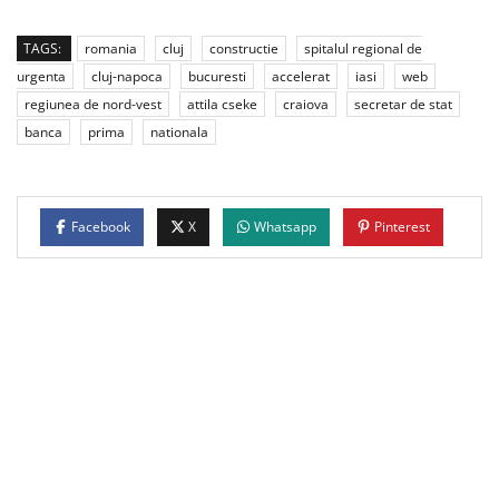
TAGS:
romania
cluj
constructie
spitalul regional de
urgenta
cluj-napoca
bucuresti
accelerat
iasi
web
regiunea de nord-vest
attila cseke
craiova
secretar de stat
banca
prima
nationala
Facebook
X
Whatsapp
Pinterest