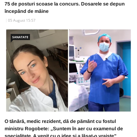
75 de posturi scoase la concurs. Dosarele se depun
începând de mâine
05 August 15:57
SANATATE
O tânără, medic rezident, dă de pământ cu fostul
ministru Rogobete: „Suntem în aer cu examenul de
specialitate. A venit cu o idee și a lăsat-o vraiște”