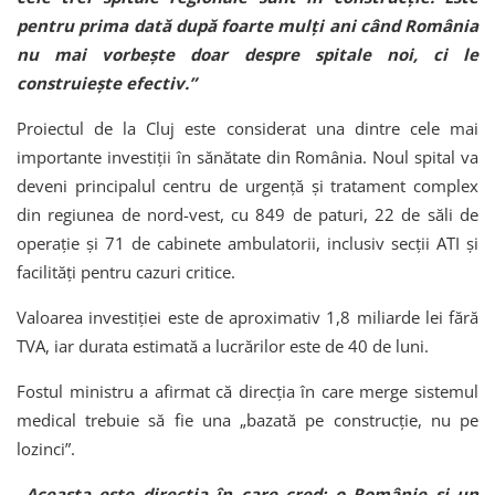
pentru prima dată după foarte mulți ani când România
nu mai vorbește doar despre spitale noi, ci le
construiește efectiv.”
Proiectul de la Cluj este considerat una dintre cele mai
importante investiții în sănătate din România. Noul spital va
deveni principalul centru de urgență și tratament complex
din regiunea de nord-vest, cu 849 de paturi, 22 de săli de
operație și 71 de cabinete ambulatorii, inclusiv secții ATI și
facilități pentru cazuri critice.
Valoarea investiției este de aproximativ 1,8 miliarde lei fără
TVA, iar durata estimată a lucrărilor este de 40 de luni.
Fostul ministru a afirmat că direcția în care merge sistemul
medical trebuie să fie una „bazată pe construcție, nu pe
lozinci”.
„Aceasta este direcția în care cred: o Românie și un