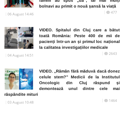
familii au spus „da”, iar mai mulți
bolnavi au primit o nouă șansă la viață
477
06 August 14:46
VIDEO. Spitalul din Cluj care a bătut
toată România: Peste 400 de mii de
pacienți într-un an și primul loc național
la calitatea investigațiilor medicale
2643
04 August 14:51
VIDEO. „Rămân fără măduvă dacă donez
celule stem?” Medicii de la Institutul
Oncologic din Cluj răspund și
demontează unul dintre cele mai
răspândite mituri
1464
03 August 10:48