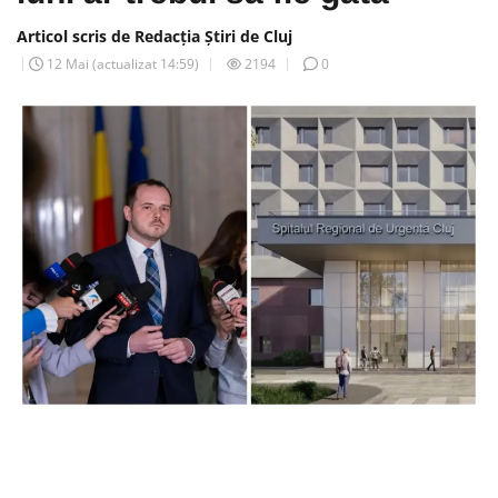
Articol scris de Redacția Știri de Cluj
12 Mai
(actualizat
14:59
)
2194
0