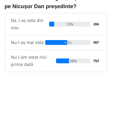
pe Nicușor Dan președinte?
Da, l-aș vota din
13%
266
nou
Nu l-aș mai vota
49%
987
Nu l-am votat nici
38%
753
prima dată