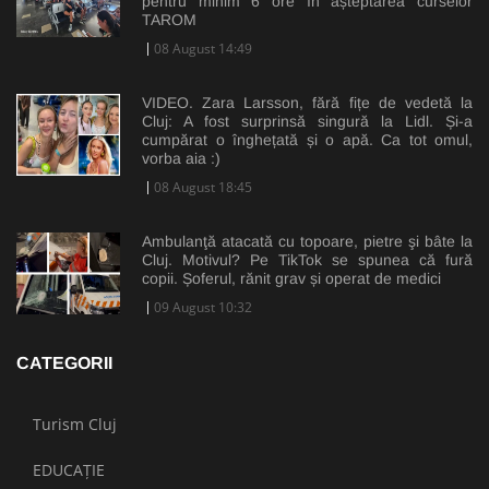
pentru minim 6 ore în așteptarea curselor
TAROM
08 August 14:49
VIDEO. Zara Larsson, fără fițe de vedetă la
Cluj: A fost surprinsă singură la Lidl. Și-a
cumpărat o înghețată și o apă. Ca tot omul,
vorba aia :)
08 August 18:45
Ambulanţă atacată cu topoare, pietre şi bâte la
Cluj. Motivul? Pe TikTok se spunea că fură
copii. Șoferul, rănit grav și operat de medici
09 August 10:32
CATEGORII
Turism Cluj
EDUCAȚIE