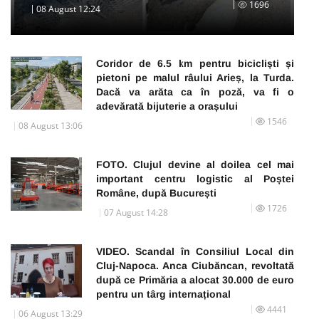
1696
08 August 12:24
Coridor de 6.5 km pentru bicicliști și
pietoni pe malul râului Arieș, la Turda.
Dacă va arăta ca în poză, va fi o
adevărată bijuterie a orașului
1546
08 August 13:06
FOTO. Clujul devine al doilea cel mai
important centru logistic al Poștei
Române, după București
1726
07 August 14:28
VIDEO. Scandal în Consiliul Local din
Cluj-Napoca. Anca Ciubăncan, revoltată
după ce Primăria a alocat 30.000 de euro
pentru un târg internațional
4441
06 August 13:29