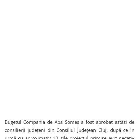
Bugetul Compania de Apă Someș a fost aprobat astăzi de
consilierii județeni din Consiliul Județean Cluj, după ce în
urmă cu aproximativ 10 zile proiectul primise aviz negativ