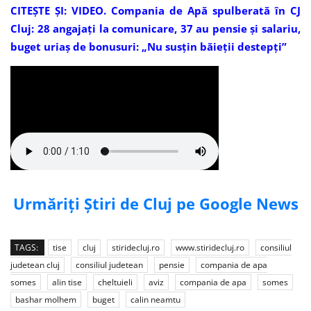
CITEȘTE ȘI: VIDEO. Compania de Apă spulberată în CJ
Cluj: 28 angajați la comunicare, 37 au pensie și salariu,
buget uriaș de bonusuri: „Nu susțin băieții destepți”
Urmăriți Știri de Cluj pe Google News
TAGS:
tise
cluj
stiridecluj.ro
www.stiridecluj.ro
consiliul
judetean cluj
consiliul judetean
pensie
compania de apa
somes
alin tise
cheltuieli
aviz
compania de apa
somes
bashar molhem
buget
calin neamtu