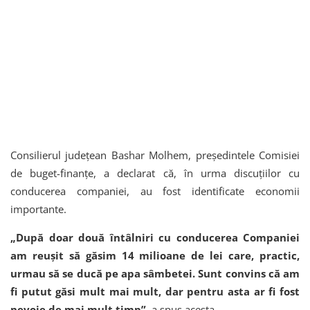
Consilierul județean Bashar Molhem, președintele Comisiei
de buget-finanțe, a declarat că, în urma discuțiilor cu
conducerea companiei, au fost identificate economii
importante.
„După doar două întâlniri cu conducerea Companiei
am reușit să găsim 14 milioane de lei care, practic,
urmau să se ducă pe apa sâmbetei. Sunt convins că am
fi putut găsi mult mai mult, dar pentru asta ar fi fost
nevoie de mai mult timp”
, a spus acesta.