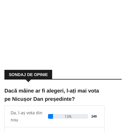
SONDAJ DE OPINIE
Dacă mâine ar fi alegeri, l-ați mai vota
pe Nicușor Dan președinte?
Da, l-aș vota din
13%
249
nou