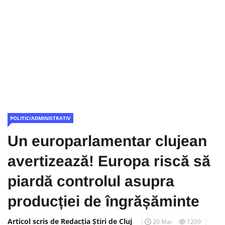
POLITIC/ADMINISTRATIV
Un europarlamentar clujean
avertizează! Europa riscă să
piardă controlul asupra
producției de îngrășăminte
Articol scris de Redacția Știri de Cluj
20 Mai
1209