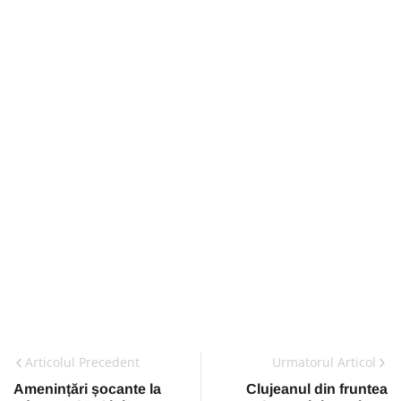
Articolul Precedent
Urmatorul Articol
Amenințări șocante la
Clujeanul din fruntea