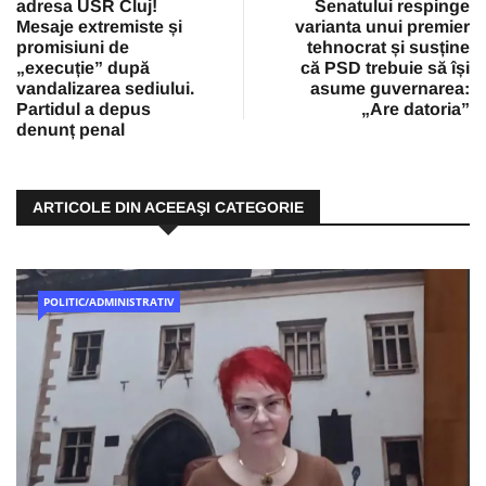
adresa USR Cluj!
Senatului respinge
Mesaje extremiste și
varianta unui premier
promisiuni de
tehnocrat și susține
„execuție” după
că PSD trebuie să își
vandalizarea sediului.
asume guvernarea:
Partidul a depus
„Are datoria”
denunț penal
ARTICOLE DIN ACEEAŞI CATEGORIE
POLITIC/ADMINISTRATIV