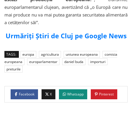
europarlamentarul clujean, avertizând că „o Europă care nu
mai produce nu va mai putea garanta securitatea alimentară
a cetățenilor săi”.
Urmăriți Știri de Cluj pe Google News
TAGS:
europa
agricultura
uniunea europeana
comisia
europeana
europarlamentar
daniel buda
importuri
preturile
Facebook
X
Whatsapp
Pinterest