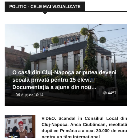
POLITIC - CELE MAI VIZUALIZATE
O casă din Cluj-Napoca ar putea deveni
școală privată pentru 15 elevi.
Documentația a ajuns din nou…
4457
06 August 10:14
VIDEO. Scandal în Consiliul Local din
Cluj-Napoca. Anca Ciubăncan, revoltată
după ce Primăria a alocat 30.000 de euro
pentru un târg internațional