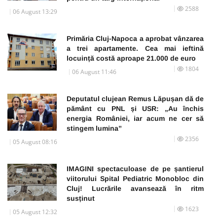
2588
06 August 13:29
Primăria Cluj-Napoca a aprobat vânzarea
a trei apartamente. Cea mai ieftină
locuință costă aproape 21.000 de euro
1804
06 August 11:46
Deputatul clujean Remus Lăpușan dă de
pământ cu PNL și USR: „Au închis
energia României, iar acum ne cer să
stingem lumina”
2356
05 August 08:16
IMAGINI spectaculoase de pe șantierul
viitorului Spital Pediatric Monobloc din
Cluj! Lucrările avansează în ritm
susținut
1623
05 August 12:32