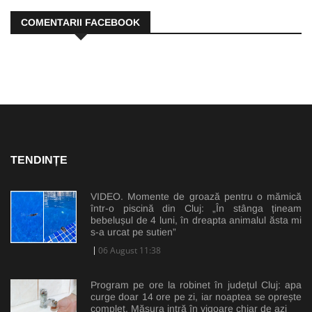
COMENTARII FACEBOOK
TENDINȚE
VIDEO. Momente de groază pentru o mămică
într-o piscină din Cluj: „În stânga țineam
bebelușul de 4 luni, în dreapta animalul ăsta mi
s-a urcat pe sutien”
06 August 11:38
Program pe ore la robinet în județul Cluj: apa
curge doar 14 ore pe zi, iar noaptea se oprește
complet. Măsura intră în vigoare chiar de azi