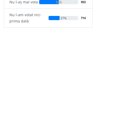
Nu l-aș mai vota
50%
953
Nu l-am votat nici
37%
714
prima dată