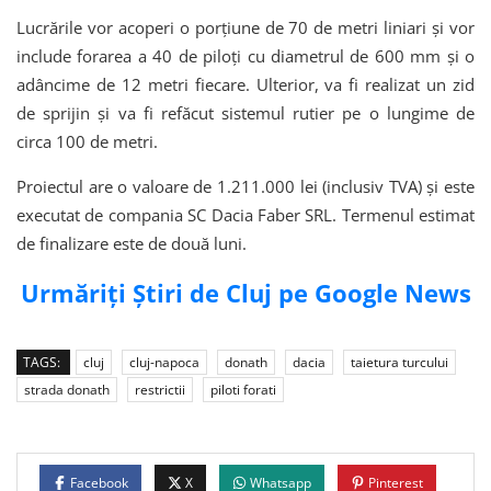
Lucrările vor acoperi o porțiune de 70 de metri liniari și vor
include forarea a 40 de piloți cu diametrul de 600 mm și o
adâncime de 12 metri fiecare. Ulterior, va fi realizat un zid
de sprijin și va fi refăcut sistemul rutier pe o lungime de
circa 100 de metri.
Proiectul are o valoare de 1.211.000 lei (inclusiv TVA) și este
executat de compania SC Dacia Faber SRL. Termenul estimat
de finalizare este de două luni.
Urmăriți Știri de Cluj pe Google News
TAGS:
cluj
cluj-napoca
donath
dacia
taietura turcului
strada donath
restrictii
piloti forati
Facebook
X
Whatsapp
Pinterest