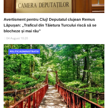
Avertisment pentru Cluj! Deputatul clujean Remus
Lăpușan: „Traficul din Tăietura Turcului riscă să se
blocheze și mai rău”
04 August 10:20
POLITIC/ADMINISTRATIV