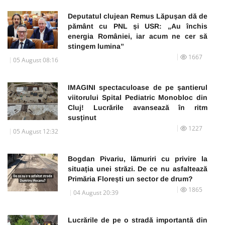
Deputatul clujean Remus Lăpușan dă de
pământ cu PNL și USR: „Au închis
energia României, iar acum ne cer să
stingem lumina”
1667
05 August 08:16
IMAGINI spectaculoase de pe șantierul
viitorului Spital Pediatric Monobloc din
Cluj! Lucrările avansează în ritm
susținut
1227
05 August 12:32
Bogdan Pivariu, lămuriri cu privire la
situația unei străzi. De ce nu asfaltează
Primăria Florești un sector de drum?
1865
04 August 20:39
Lucrările de pe o stradă importantă din