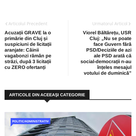
Articolul Precedent
Urmatorul Articol
Acuzații GRAVE la o
Viorel Băltărețu, USR
primărie din Cluj și
Cluj: „Nu se poate
suspiciuni de licitații
face Guvern fără
aranjate: Câinii
PSD/Deciziile de azi
vagabonzi rămân pe
ale PSD arată că
străzi, după 3 licitații
social-democrații n-au
cu ZERO ofertanți
înțeles mesajul
votului de duminică”
ARTICOLE DIN ACEEAŞI CATEGORIE
POLITIC/ADMINISTRATIV