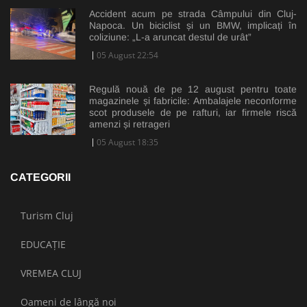
Accident acum pe strada Câmpului din Cluj-
Napoca. Un biciclist și un BMW, implicați în
coliziune: „L-a aruncat destul de urât”
05 August 22:54
Regulă nouă de pe 12 august pentru toate
magazinele și fabricile: Ambalajele neconforme
scot produsele de pe rafturi, iar firmele riscă
amenzi și retrageri
05 August 18:35
CATEGORII
Turism Cluj
EDUCAȚIE
VREMEA CLUJ
Oameni de lângă noi