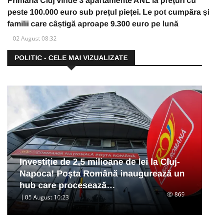
Primăria Cluj vinde 3 apartamente ANL la prețuri cu
peste 100.000 euro sub prețul pieței. Le pot cumpăra și
familii care câștigă aproape 9.300 euro pe lună
02 August 08:32
POLITIC - CELE MAI VIZUALIZATE
Investiție de 2,5 milioane de lei la Cluj-
Napoca! Poșta Română inaugurează un
hub care procesează…
869
05 August 10:23