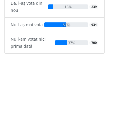
Da, l-aș vota din
13%
239
nou
Nu l-aș mai vota
50%
934
Nu l-am votat nici
37%
700
prima dată