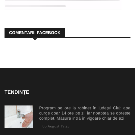
COMENTARII FACEBOOK
TENDINȚE
Program pe ore la robinet în județul Cluj: apa
curge doar 14 ore pe zi, iar noaptea se oprește
complet. Măsura intră în vigoare chiar de azi
05 August 19:23