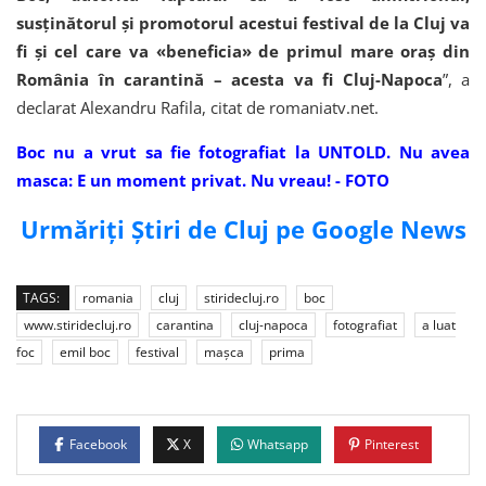
susţinătorul şi promotorul acestui festival de la Cluj va
fi şi cel care va «beneficia» de primul mare oraş din
România în carantină – acesta va fi Cluj-Napoca
”, a
declarat Alexandru Rafila, citat de romaniatv.net.
Boc nu a vrut sa fie fotografiat la UNTOLD. Nu avea
masca: E un moment privat. Nu vreau! - FOTO
Urmăriți Știri de Cluj pe Google News
TAGS:
romania
cluj
stiridecluj.ro
boc
www.stiridecluj.ro
carantina
cluj-napoca
fotografiat
a luat
foc
emil boc
festival
mașca
prima
Facebook
X
Whatsapp
Pinterest