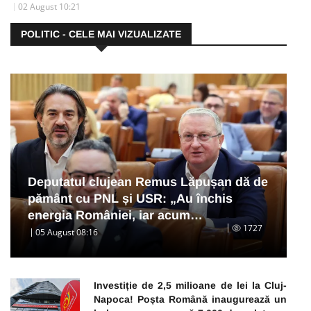
02 August 10:21
POLITIC - CELE MAI VIZUALIZATE
Deputatul clujean Remus Lăpușan dă de
pământ cu PNL și USR: „Au închis
energia României, iar acum…
1727
05 August 08:16
Investiție de 2,5 milioane de lei la Cluj-
Napoca! Poșta Română inaugurează un