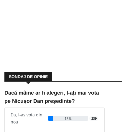
SONDAJ DE OPINIE
Dacă mâine ar fi alegeri, l-ați mai vota
pe Nicușor Dan președinte?
Da, l-aș vota din
13%
239
nou