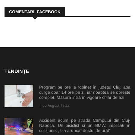
COMENTARII FACEBOOK
TENDINȚE
Program pe ore la robinet în județul Cluj: apa
curge doar 14 ore pe zi, iar noaptea se oprește
complet. Măsura intră în vigoare chiar de azi
05 August 19:23
Accident acum pe strada Câmpului din Cluj-
Napoca. Un biciclist și un BMW, implicați în
coliziune: „L-a aruncat destul de urât”