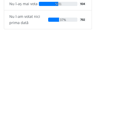
Nu l-aș mai vota
50%
934
Nu l-am votat nici
37%
702
prima dată