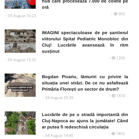
hub care procesează 7.000 de colete pe
oră
903
05 August 10:23
IMAGINI spectaculoase de pe șantierul
viitorului Spital Pediatric Monobloc din
Cluj! Lucrările avansează în ritm
susținut
1260
05 August 12:32
Bogdan Pivariu, lămuriri cu privire la
situația unei străzi. De ce nu asfaltează
Primăria Florești un sector de drum?
1874
04 August 20:39
Lucrările de pe o stradă importantă din
Cluj-Napoca au ajuns la jumătate! Când
ar putea fi redeschisă circulația
1852
04 August 14:40