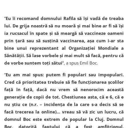
”
Eu îi recomand domnului Rafila să își vadă de treaba
lui. De grija noastră să nu moară și mai bine ar fi să își
ia rucsacul în spate și să meargă să vaccineze oameni
prin țară sau să susțină vaccinarea, așa cum i-ar sta
bine unui reprezentant al Organizației Mondiale a
Sănătății. Să lase vorbele și mai mult să facă, pentru că
de vorbe suntem toți sătui
”, a spus Emil Boc.
”
Eu am mai spus: putem fi populari sau impopulari.
Cred că prioritatea trebuie să fie funcţionarea şcolilor
faţă în faţă, dacă nu vrem să nenorocim această
generaţie de copii de tot. Chestiunea asta, că e 6, că e
nu ştiu ce (n.r. – incidenţa de la care s-a decis să se
facă trecerea la online)… vreau să vă zic un lucru, că
domnul Boc este extrem de popular la Cluj. Domnul
Boc, datorită faptului că a fost amfitrionul,