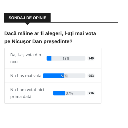
SONDAJ DE OPINIE
Dacă mâine ar fi alegeri, l-ați mai vota
pe Nicușor Dan președinte?
Da, l-aș vota din
13%
249
nou
Nu l-aș mai vota
50%
953
Nu l-am votat nici
37%
716
prima dată