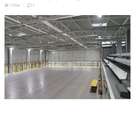
11064
3