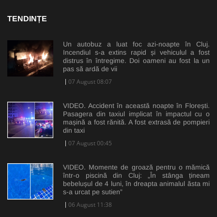
TENDINȚE
Un autobuz a luat foc azi-noapte în Cluj.
Incendiul s-a extins rapid și vehiculul a fost
distrus în întregime. Doi oameni au fost la un
pas să ardă de vii
07 August 08:07
VIDEO. Accident în această noapte în Florești.
Pasagera din taxiul implicat în impactul cu o
mașină a fost rănită. A fost extrasă de pompieri
din taxi
07 August 00:45
VIDEO. Momente de groază pentru o mămică
într-o piscină din Cluj: „În stânga țineam
bebelușul de 4 luni, în dreapta animalul ăsta mi
s-a urcat pe sutien”
06 August 11:38