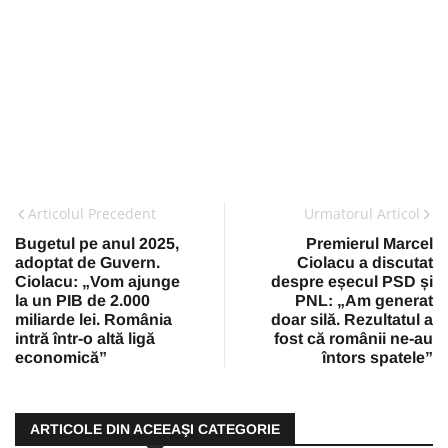
Articolul Precedent
Urmatorul Articol
Bugetul pe anul 2025,
Premierul Marcel
adoptat de Guvern.
Ciolacu a discutat
Ciolacu: „Vom ajunge
despre eșecul PSD și
la un PIB de 2.000
PNL: „Am generat
miliarde lei. România
doar silă. Rezultatul a
intră într-o altă ligă
fost că românii ne-au
economică”
întors spatele”
ARTICOLE DIN ACEEAŞI CATEGORIE