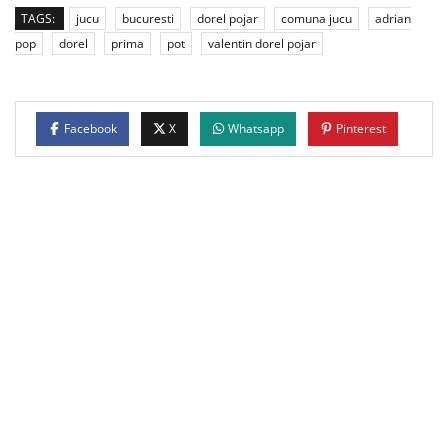
TAGS:
jucu
bucuresti
dorel pojar
comuna jucu
adrian
pop
dorel
prima
pot
valentin dorel pojar
Facebook
X
Whatsapp
Pinterest