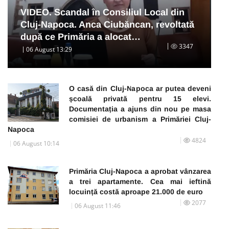
VIDEO. Scandal în Consiliul Local din
Cluj-Napoca. Anca Ciubăncan, revoltată
după ce Primăria a alocat…
3347
06 August 13:29
O casă din Cluj-Napoca ar putea deveni
școală privată pentru 15 elevi.
Documentația a ajuns din nou pe masa
comisiei de urbanism a Primăriei Cluj-
Napoca
4824
06 August 10:14
Primăria Cluj-Napoca a aprobat vânzarea
a trei apartamente. Cea mai ieftină
locuință costă aproape 21.000 de euro
2077
06 August 11:46