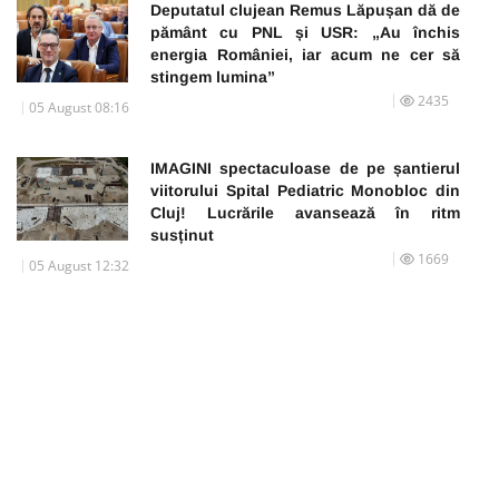
Deputatul clujean Remus Lăpușan dă de
pământ cu PNL și USR: „Au închis
energia României, iar acum ne cer să
stingem lumina”
2435
05 August 08:16
IMAGINI spectaculoase de pe șantierul
viitorului Spital Pediatric Monobloc din
Cluj! Lucrările avansează în ritm
susținut
1669
05 August 12:32