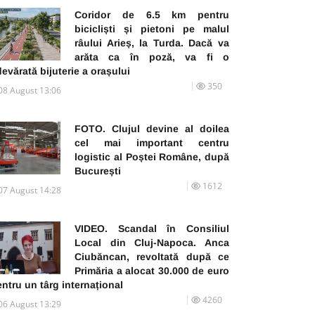
Coridor de 6.5 km pentru
bicicliști și pietoni pe malul
râului Arieș, la Turda. Dacă va
arăta ca în poză, va fi o
evărată bijuterie a orașului
350
08 August 13:06
FOTO. Clujul devine al doilea
cel mai important centru
logistic al Poștei Române, după
București
1612
07 August 14:28
VIDEO. Scandal în Consiliul
Local din Cluj-Napoca. Anca
Ciubăncan, revoltată după ce
Primăria a alocat 30.000 de euro
ntru un târg internațional
4260
06 August 13:29