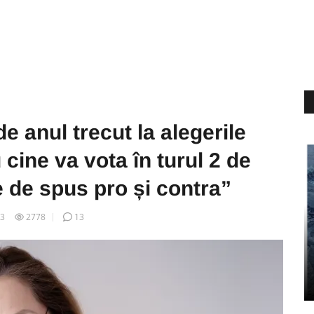
de anul trecut la alegerile
 cine va vota în turul 2 de
 de spus pro și contra”
13
2778
13