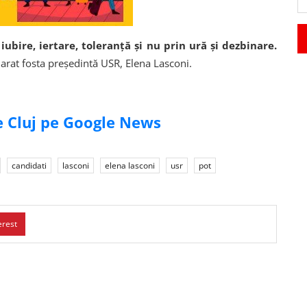
bire, iertare, toleranță și nu prin ură și dezbinare.
larat fosta președintă USR, Elena Lasconi.
de Cluj pe Google News
candidati
lasconi
elena lasconi
usr
pot
erest