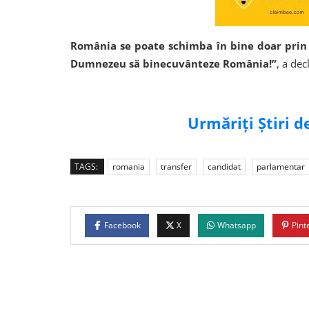
România se poate schimba în bine doar prin iu
Dumnezeu să binecuvânteze România!”
, a dec
Urmăriți Știri 
TAGS:
romania
transfer
candidat
parlamentar
Facebook
X
Whatsapp
Pint