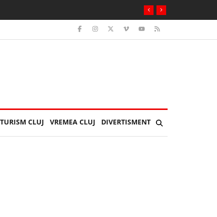
au Hai, Suedia! Voi cui ați făcut „galerie”?
TURISM CLUJ
VREMEA CLUJ
DIVERTISMENT