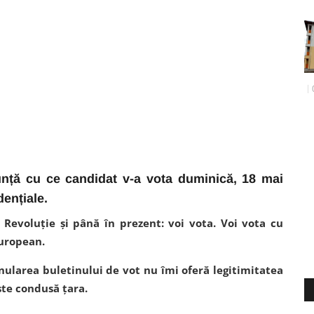
unță cu ce candidat v-a vota duminică, 18 mai
dențiale.
Revoluție și până în prezent: voi vota. Voi vota cu
uropean.
nularea buletinului de vot nu îmi oferă legitimitatea
este condusă țara.