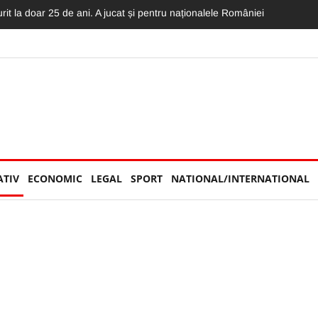
serioasă la UNTOLD, în public. Nu știai cu cine să ții: Hai, România! s
ATIV
ECONOMIC
LEGAL
SPORT
NATIONAL/INTERNATIONAL