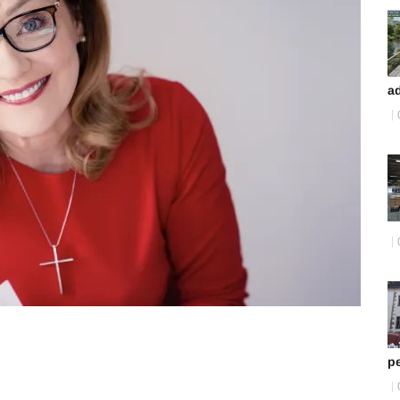
ad
pe