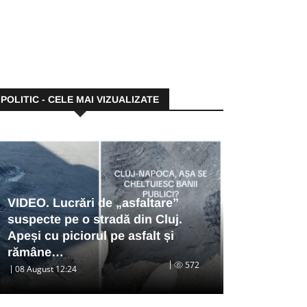
POLITIC - CELE MAI VIZUALIZATE
VIDEO. Lucrări de „asfaltare”
suspecte pe o stradă din Cluj.
Apeși cu piciorul pe asfalt și
rămâne…
572
08 August 12:24