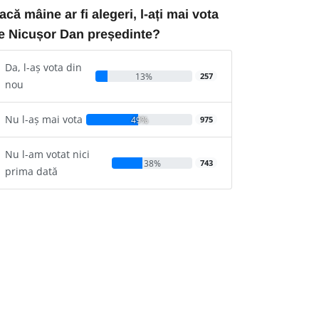
acă mâine ar fi alegeri, l-ați mai vota
e Nicușor Dan președinte?
Da, l-aș vota din
13%
257
nou
Nu l-aș mai vota
49%
975
Nu l-am votat nici
38%
743
prima dată