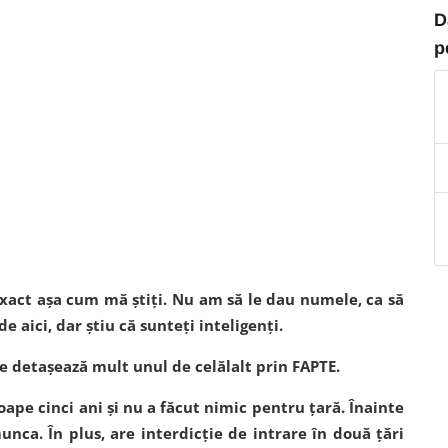
D
p
 exact așa cum mă știți. Nu am să le dau numele, ca să
 aici, dar știu că sunteți inteligenți.
se detașează mult unul de celălalt prin FAPTE.
ape cinci ani și nu a făcut nimic pentru țară. Înainte
ca. În plus, are interdicție de intrare în două țări