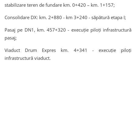
stabilizare teren de fundare km. 0+420 – km. 1+157;
Consolidare DX: km. 2+880 - km 3+240 - săpătură etapa I;
Pasaj pe DN1, km. 457+320 - execuție piloți infrastructură
pasaj;
Viaduct Drum Expres km. 4+341 - execuție piloți
infrastructură viaduct.