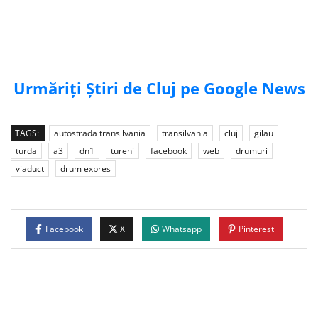
Urmăriți Știri de Cluj pe Google News
TAGS:
autostrada transilvania
transilvania
cluj
gilau
turda
a3
dn1
tureni
facebook
web
drumuri
viaduct
drum expres
Facebook
X
Whatsapp
Pinterest