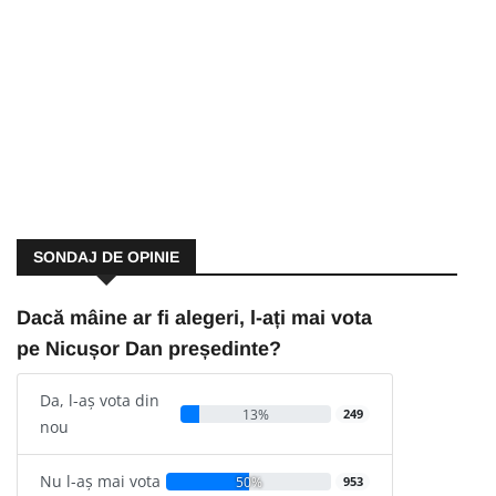
SONDAJ DE OPINIE
Dacă mâine ar fi alegeri, l-ați mai vota
pe Nicușor Dan președinte?
Da, l-aș vota din
13%
249
nou
Nu l-aș mai vota
50%
953