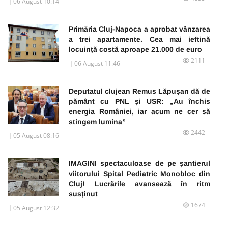
06 August 10:14
Primăria Cluj-Napoca a aprobat vânzarea
a trei apartamente. Cea mai ieftină
locuință costă aproape 21.000 de euro
2111
06 August 11:46
Deputatul clujean Remus Lăpușan dă de
pământ cu PNL și USR: „Au închis
energia României, iar acum ne cer să
stingem lumina”
2442
05 August 08:16
IMAGINI spectaculoase de pe șantierul
viitorului Spital Pediatric Monobloc din
Cluj! Lucrările avansează în ritm
susținut
1674
05 August 12:32