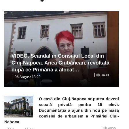
VIDEO. Scandal în Consiliul Local din
Cluj-Napoca. Anca Ciubăncan, revoltată
după ce Primăria a alocat…
3430
06 August 13:29
O casă din Cluj-Napoca ar putea deveni
școală privată pentru 15 elevi.
Documentația a ajuns din nou pe masa
comisiei de urbanism a Primăriei Cluj-
Napoca
4855