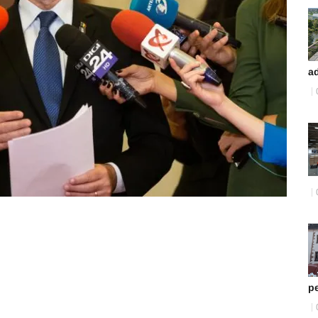
ad
pe