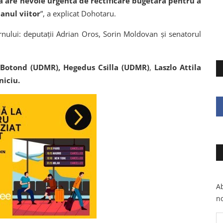
ia are nevoie urgentă de rectificare bugetară pentru a
anul viitor
”, a explicat Dohotaru.
rnului: deputații Adrian Oros, Sorin Moldovan și senatorul
Botond (UDMR),
Hegedus Csilla (UDMR)
,
Laszlo Attila
niciu.
Ab
no