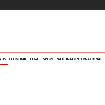
 Concertul Lewis Capaldi, arhiplin. Accesul a fost restricționat
ATIV
ECONOMIC
LEGAL
SPORT
NATIONAL/INTERNATIONAL