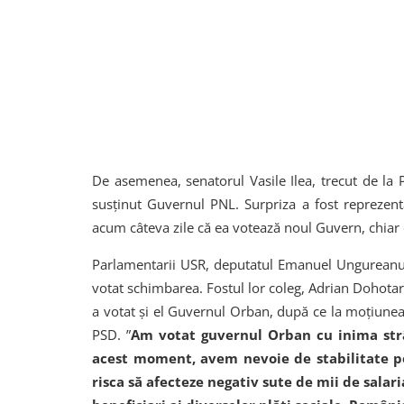
De asemenea, senatorul Vasile Ilea, trecut de la 
susținut Guvernul PNL. Surpriza a fost reprezen
acum câteva zile că ea votează noul Guvern, chiar
Parlamentarii USR, deputatul Emanuel Ungureanu ș
votat schimbarea. Fostul lor coleg, Adrian Dohota
a votat și el Guvernul Orban, după ce la moțiunea
PSD. ”
Am votat guvernul Orban cu inima strân
acest moment, avem nevoie de stabilitate po
risca să afecteze negativ sute de mii de salari