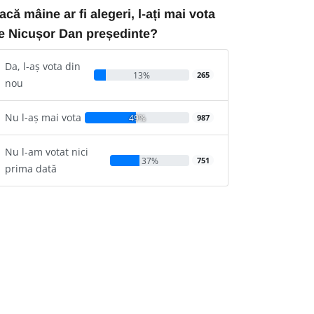
acă mâine ar fi alegeri, l-ați mai vota
e Nicușor Dan președinte?
Da, l-aș vota din
13%
265
nou
Nu l-aș mai vota
49%
987
Nu l-am votat nici
37%
751
prima dată