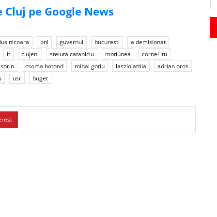
de Cluj pe Google News
us nicoara
pnl
guvernul
bucuresti
a demisionat
it
clujeni
steluta cataniciu
motiunea
cornel itu
sorin
csoma botond
mihai gotiu
laszlo attila
adrian oros
u
usr
buget
erest