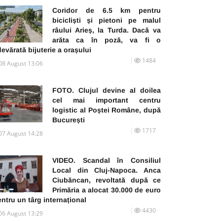
Coridor de 6.5 km pentru
bicicliști și pietoni pe malul
râului Arieș, la Turda. Dacă va
arăta ca în poză, va fi o
evărată bijuterie a orașului
1484
08 August 13:06
FOTO. Clujul devine al doilea
cel mai important centru
logistic al Poștei Române, după
București
1717
07 August 14:28
VIDEO. Scandal în Consiliul
Local din Cluj-Napoca. Anca
Ciubăncan, revoltată după ce
Primăria a alocat 30.000 de euro
ntru un târg internațional
4430
06 August 13:29