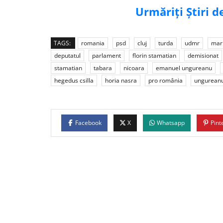
Urmăriți Știri 
TAGS:
romania
psd
cluj
turda
udmr
mari
deputatul
parlament
florin stamatian
demisionat
stamatian
tabara
nicoara
emanuel ungureanu
hegedus csilla
horia nasra
pro românia
ungurean
Facebook
X
Whatsapp
Pint