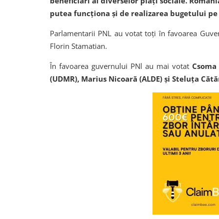
beneficiari ai diverselor plăți sociale. Român
putea funcționa și de realizarea bugetului pe 
Parlamentarii PNL au votat toți în favoarea Guve
Florin Stamatian.
În favoarea guvernului PNl au mai votat
Csoma 
(UDMR),
Marius Nicoară (ALDE) și Steluța Cătă