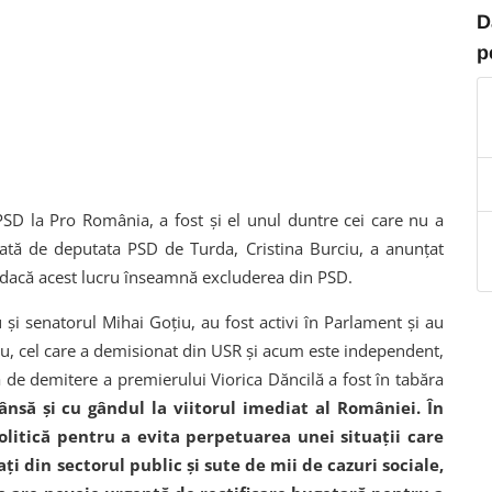
D
p
PSD la Pro România, a fost și el unul duntre cei care nu a
tată de deputata PSD de Turda, Cristina Burciu, a anunțat
 dacă acest lucru înseamnă excluderea din PSD.
i senatorul Mihai Goțiu, au fost activi în Parlament și au
ru, cel care a demisionat din USR și acum este independent,
 de demitere a premierului Viorica Dăncilă a fost în tabăra
să și cu gândul la viitorul imediat al României. În
litică pentru a evita perpetuarea unei situații care
ați din sectorul public și sute de mii de cazuri sociale,