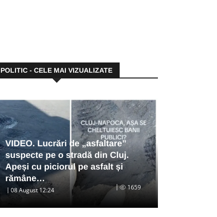
POLITIC - CELE MAI VIZUALIZATE
VIDEO. Lucrări de „asfaltare”
suspecte pe o stradă din Cluj.
Apeși cu piciorul pe asfalt și
rămâne…
1659
08 August 12:24