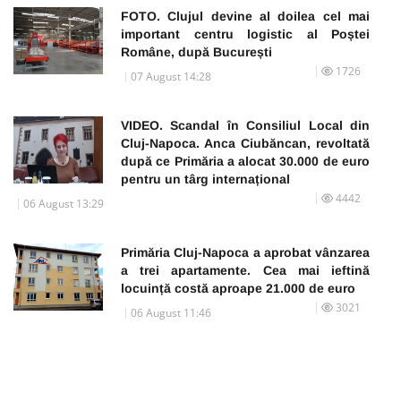
FOTO. Clujul devine al doilea cel mai
important centru logistic al Poștei
Române, după București
1726
07 August 14:28
VIDEO. Scandal în Consiliul Local din
Cluj-Napoca. Anca Ciubăncan, revoltată
după ce Primăria a alocat 30.000 de euro
pentru un târg internațional
4442
06 August 13:29
Primăria Cluj-Napoca a aprobat vânzarea
a trei apartamente. Cea mai ieftină
locuință costă aproape 21.000 de euro
3021
06 August 11:46