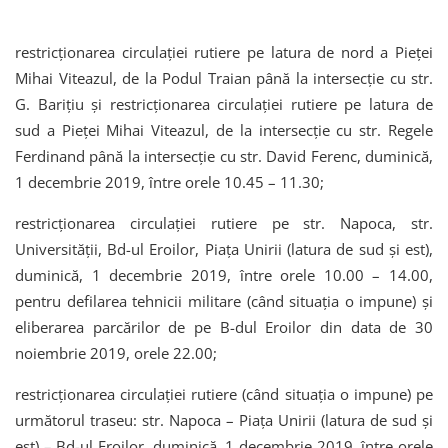
restricţionarea circulaţiei rutiere pe latura de nord a Pieţei
Mihai Viteazul, de la Podul Traian până la intersecţie cu str.
G. Bariţiu şi restricţionarea circulaţiei rutiere pe latura de
sud a Pieţei Mihai Viteazul, de la intersecţie cu str. Regele
Ferdinand până la intersecţie cu str. David Ferenc, duminică,
1 decembrie 2019, între orele 10.45 – 11.30;
restricţionarea circulaţiei rutiere pe str. Napoca, str.
Universităţii, Bd-ul Eroilor, Piaţa Unirii (latura de sud şi est),
duminică, 1 decembrie 2019, între orele 10.00 – 14.00,
pentru defilarea tehnicii militare (când situaţia o impune) şi
eliberarea parcărilor de pe B-dul Eroilor din data de 30
noiembrie 2019, orele 22.00;
restricţionarea circulaţiei rutiere (când situaţia o impune) pe
următorul traseu: str. Napoca – Piaţa Unirii (latura de sud şi
est) – Bd-ul Eroilor, duminică, 1 decembrie 2019, între orele