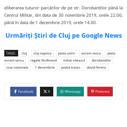
eliberarea tuturor parcărilor de pe str. Dorobanţilor până la
Centrul Militar, din data de 30 noiembrie 2019, orele 22.00,
până în data de 1 decembrie 2019, orele 14.00.
Urmăriți Știri de Cluj pe Google News
TAGS:
cluj
cluj-napoca
piata unirii
avram iancu
piata
avram iancu
regele ferdinand
mihai viteazul
dorobantilor
ziua nationala
1 decembrie
podul traian
david ferenc
Facebook
X
Whatsapp
Pinterest