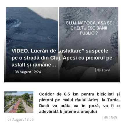
VIDEO. Lucrări de „asfaltare” suspecte
pe o stradă din Cluj. Apeși cu piciorul pe
asfalt și rămâne…
1699
08 August 12:24
Coridor de 6.5 km pentru bicicliști și
pietoni pe malul râului Arieș, la Turda.
Dacă va arăta ca în poză, va fi o
adevărată bijuterie a orașului
1549
08 August 13:06