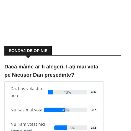
SONDAJ DE OPINIE
Dacă mâine ar fi alegeri, l-ați mai vota
pe Nicușor Dan președinte?
Da, l-aș vota din
13%
266
nou
Nu l-aș mai vota
49%
987
Nu l-am votat nici
38%
753