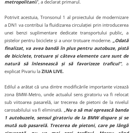
metropolitan
ă”, a declarat primarul.
Potrivit acestuia, Tronsonul 1 al proiectului de modernizare
a DN1 va contribui la fluidizarea circulației prin introducerea
unei benzi suplimentare dedicate transportului public, a
pistelor pentru biciclete și a unor trotuare moderne.
„Odată
finalizat, va avea bandă în plus pentru autobuze, pistă
de biciclete, trotuare și câteva elemente care sunt de
natură să înlesnească și să favorizeze traficul”
, a
explicat Pivariu la
ZIUA LIVE.
Edilul a arătat că una dintre modificările importante vizează
zona BMW-Metro, unde actualul sens giratoriu va fi relocat
sub viitoarea pasarelă, iar trecerea de pietoni de la nivelul
carosabilului va fi eliminată. „
Nu o să mai oprească banda
1 autobuzele, sensul giratoriu de la BMW dispare și se
mută sub pasarelă. Trecerea de pietoni, care pe lângă
siguranță, nu va mai opri traficul. Mereu când