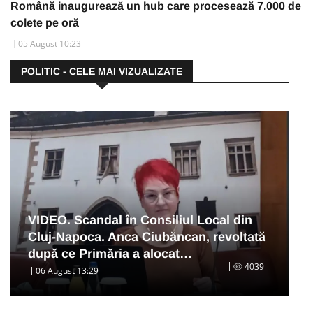
Română inaugurează un hub care procesează 7.000 de
colete pe oră
05 August 10:23
POLITIC - CELE MAI VIZUALIZATE
VIDEO. Scandal în Consiliul Local din
Cluj-Napoca. Anca Ciubăncan, revoltată
după ce Primăria a alocat…
4039
06 August 13:29