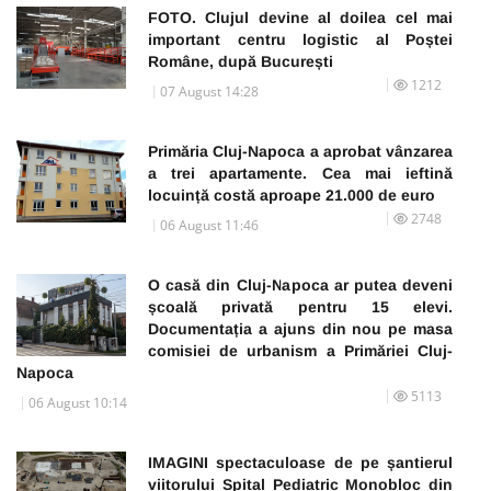
FOTO. Clujul devine al doilea cel mai
important centru logistic al Poștei
Române, după București
1212
07 August 14:28
Primăria Cluj-Napoca a aprobat vânzarea
a trei apartamente. Cea mai ieftină
locuință costă aproape 21.000 de euro
2748
06 August 11:46
O casă din Cluj-Napoca ar putea deveni
școală privată pentru 15 elevi.
Documentația a ajuns din nou pe masa
comisiei de urbanism a Primăriei Cluj-
Napoca
5113
06 August 10:14
IMAGINI spectaculoase de pe șantierul
viitorului Spital Pediatric Monobloc din