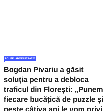
POLITIC/ADMINISTRATIV
Bogdan Pivariu a găsit
soluția pentru a debloca
traficul din Florești: „Punem
fiecare bucățică de puzzle și
peste câțiva ani le vom privi