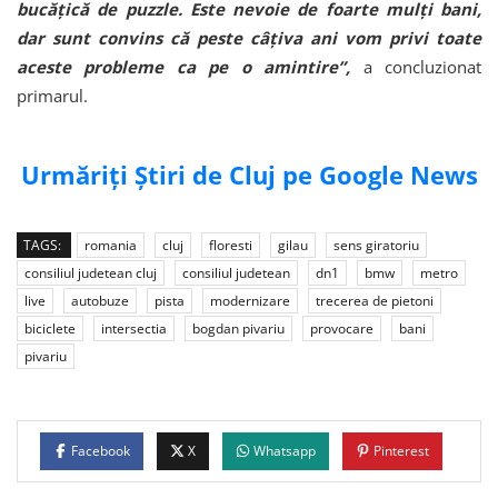
bucățică de puzzle. Este nevoie de foarte mulți bani,
dar sunt convins că peste câțiva ani vom privi toate
aceste probleme ca pe o amintire”,
a concluzionat
primarul.
Urmăriți Știri de Cluj pe Google News
TAGS:
romania
cluj
floresti
gilau
sens giratoriu
consiliul judetean cluj
consiliul judetean
dn1
bmw
metro
live
autobuze
pista
modernizare
trecerea de pietoni
biciclete
intersectia
bogdan pivariu
provocare
bani
pivariu
Facebook
X
Whatsapp
Pinterest