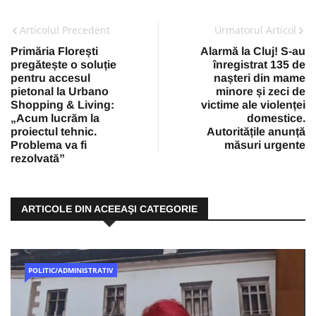
Articolul Precedent
Urmatorul Articol
Primăria Florești
Alarmă la Cluj! S-au
pregătește o soluție
înregistrat 135 de
pentru accesul
nașteri din mame
pietonal la Urbano
minore și zeci de
Shopping & Living:
victime ale violenței
„Acum lucrăm la
domestice.
proiectul tehnic.
Autoritățile anunță
Problema va fi
măsuri urgente
rezolvată”
ARTICOLE DIN ACEEAŞI CATEGORIE
POLITIC/ADMINISTRATIV