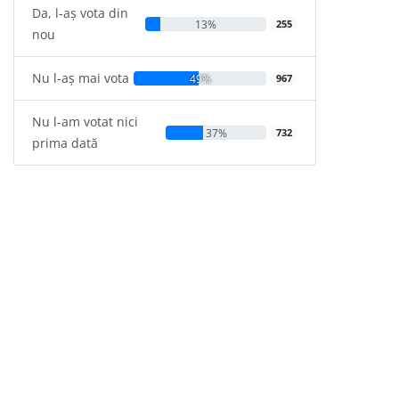
Da, l-aș vota din
13%
255
nou
Nu l-aș mai vota
49%
967
Nu l-am votat nici
37%
732
prima dată