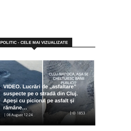
POLITIC - CELE MAI VIZUALIZATE
VIDEO. Lucrări de „asfaltare”
suspecte pe o stradă din Cluj.
Apeși cu piciorul pe asfalt și
rămâne…
1853
08 August 12:24