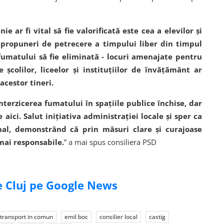
e ar fi vital să fie valorificată este cea a elevilor și
u propuneri de petrecere a timpului liber din timpul
 fumatului să fie eliminată - locuri amenajate pentru
 școlilor, liceelor și instituțiilor de învățământ ar
cestor tineri.
nterzicerea fumatului în spațiile publice închise, dar
ici. Salut inițiativa administrației locale și sper ca
nal, demonstrând că prin măsuri clare și curajoase
mai responsabile.
” a mai spus consiliera PSD
de Cluj pe Google News
transport in comun
emil boc
consilier local
castig