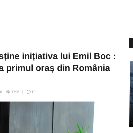
ține inițiativa lui Emil Boc :
a primul oraș din România
16
3396
19