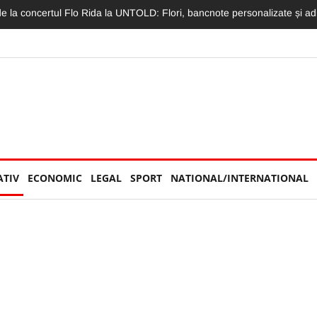
a UNTOLD nici măcar nu sunt la festival:„Concert în liniște nu se poate
ATIV
ECONOMIC
LEGAL
SPORT
NATIONAL/INTERNATIONAL