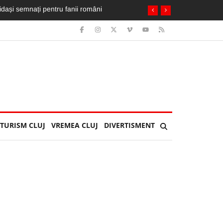
. Trei nopți bum-bum, dar întinerește orașul”
TURISM CLUJ
VREMEA CLUJ
DIVERTISMENT