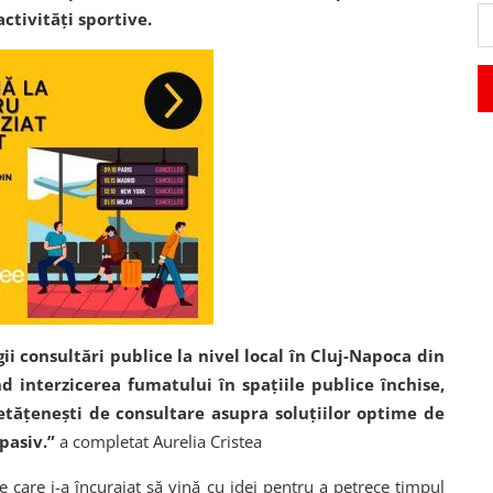
activități sportive.
 consultări publice la nivel local în Cluj-Napoca din
nd interzicerea fumatului în spațiile publice închise,
etățenești de consultare asupra soluțiilor optime de
 pasiv.”
a completat Aurelia Cristea
pe care i-a încurajat să vină cu idei pentru a petrece timpul