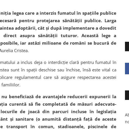
iția legea care a interzis fumatul în spațiile publice
ecesară pentru protejarea sănătății publice. Larga
înaintea adoptării, cât și după implementare a dovedit
direct asupra sănătății tuturor. Această lege a
osibile, iar astăzi milioane de români se bucură de
Aurelia Cristea.
matului a inclus deja o interdicție clară pentru fumatul în
stea sunt în spații deschise sau închise, însă este vital ca
aplicare regulamentul care să asigure respectarea acestei
 familiilor.
ul nu beneficiază de avantajele reducerii expunerii la
lația curentă să fie completată de măsuri adecvate-
locurile de joacă din parcuri incluse în legislația
Ab
ământ și sanitare (o anumită distanță față de aceste
no
r de transport în comun, stadioanele, piscinele de