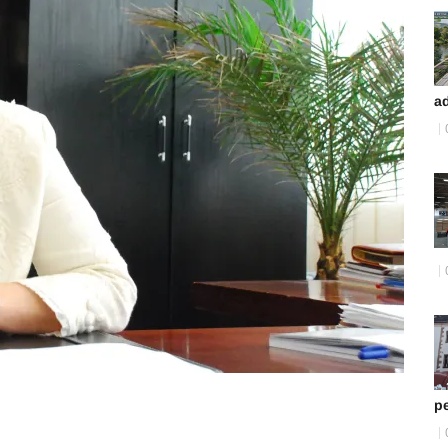
ad
pe