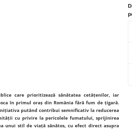
D
p
blice care prioritizează sănătatea cetățenilor, iar
oca în primul oraș din România fără fum de țigară.
 inițiativa putând contribui semnificativ la reducerea
ății cu privire la pericolele fumatului, sprijinirea
a unui stil de viață sănătos, cu efect direct asupra