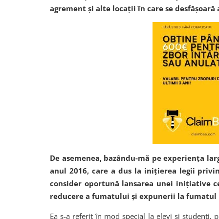
agrement și alte locații în care se desfășoară 
De asemenea, bazându-mă pe experiența largii
anul 2016, care a dus la inițierea legii privi
consider oportună lansarea unei inițiative c
reducere a fumatului și expunerii la fumatul
Ea s-a referit în mod special la elevi și studenți, 