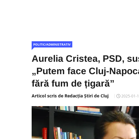
POLITIC/ADMINISTRATIV
Aurelia Cristea, PSD, sus
„Putem face Cluj-Napoc
fără fum de țigară”
Articol scris de Redacția Știri de Cluj
2025-01-