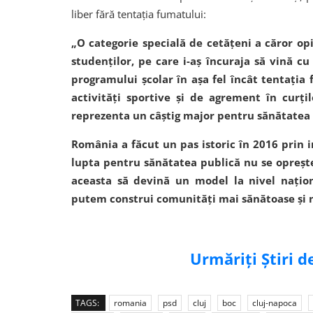
liber fără tentația fumatului:
„O categorie specială de cetățeni a căror opini
studenților, pe care i-aș încuraja să vină c
programului școlar în așa fel încât tentația
activități sportive și de agrement în curțile
reprezenta un câștig major pentru sănătatea a
România a făcut un pas istoric în 2016 prin i
lupta pentru sănătatea publică nu se oprește a
aceasta să devină un model la nivel națio
putem construi comunități mai sănătoase și 
Urmăriți Știri 
TAGS:
romania
psd
cluj
boc
cluj-napoca