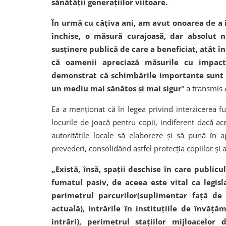
sănătății generațiilor viitoare.
În urmă cu câțiva ani, am avut onoarea de a in
închise, o măsură curajoasă, dar absolut n
susținere publică de care a beneficiat, atât 
că oamenii apreciază măsurile cu impact 
demonstrat că schimbările importante sunt p
un mediu mai sănătos și mai sigur
” a transmis 
Ea a menționat că în legea privind interzicerea fu
locurile de joacă pentru copii, indiferent dacă ace
autoritățile locale să elaboreze și să pună în 
prevederi, consolidând astfel protecția copiilor și a
„Există, însă, spații deschise în care public
fumatul pasiv, de aceea este vital ca legis
perimetrul parcurilor(suplimentar față de 
actuală), intrările în instituțiile de învăț
intrări), perimetrul stațiilor mijloacelo