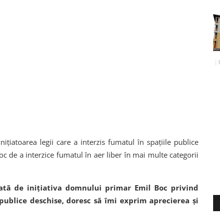
nițiatoarea legii care a interzis fumatul în spațiile publice
Boc de a interzice fumatul în aer liber în mai multe categorii
tă de inițiativa domnului primar Emil Boc privind
publice deschise, doresc să îmi exprim aprecierea și