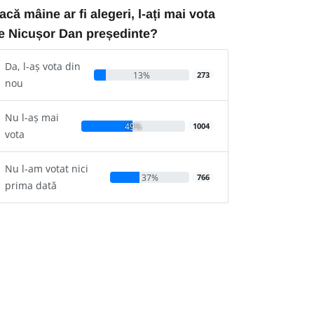
acă mâine ar fi alegeri, l-ați mai vota
e Nicușor Dan președinte?
Da, l-aș vota din
13%
273
nou
Nu l-aș mai
49%
1004
vota
Nu l-am votat nici
37%
766
prima dată