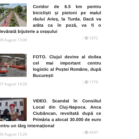
Coridor de 6.5 km pentru
bicicliști și pietoni pe malul
râului Arieș, la Turda. Dacă va
arăta ca în poză, va fi o
evărată bijuterie a orașului
1872
08 August 13:06
FOTO. Clujul devine al doilea
cel mai important centru
logistic al Poștei Române, după
București
1779
07 August 14:28
VIDEO. Scandal în Consiliul
Local din Cluj-Napoca. Anca
Ciubăncan, revoltată după ce
Primăria a alocat 30.000 de euro
ntru un târg internațional
4547
06 August 13:29