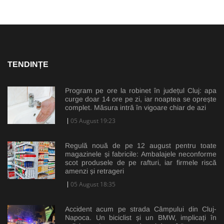
TENDINȚE
Program pe ore la robinet în județul Cluj: apa
curge doar 14 ore pe zi, iar noaptea se oprește
complet. Măsura intră în vigoare chiar de azi
05 August 19:23
Regulă nouă de pe 12 august pentru toate
magazinele și fabricile: Ambalajele neconforme
scot produsele de pe rafturi, iar firmele riscă
amenzi și retrageri
05 August 18:35
Accident acum pe strada Câmpului din Cluj-
Napoca. Un biciclist și un BMW, implicați în