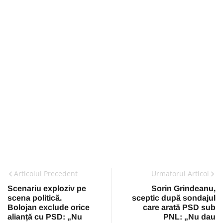
Articolul Precedent
Urmatorul Articol
Scenariu exploziv pe
Sorin Grindeanu,
scena politică.
sceptic după sondajul
Bolojan exclude orice
care arată PSD sub
alianță cu PSD: „Nu
PNL: „Nu dau