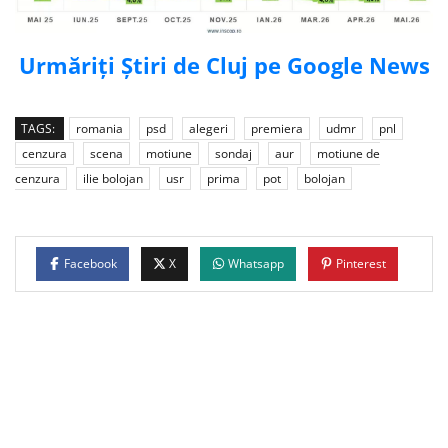
Urmăriți Știri de Cluj pe Google News
TAGS:
romania
psd
alegeri
premiera
udmr
pnl
cenzura
scena
motiune
sondaj
aur
motiune de
cenzura
ilie bolojan
usr
prima
pot
bolojan
Facebook
X
Whatsapp
Pinterest