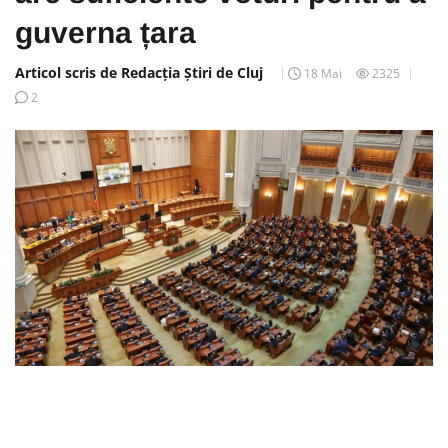
guverna țara
Articol scris de Redacția Știri de Cluj
18 Mai
2325
2