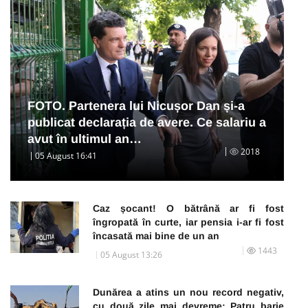
FOTO. Partenera lui Nicușor Dan și-a
publicat declarația de avere. Ce salariu a
avut în ultimul an…
2018
05 August 16:41
Caz șocant! O bătrână ar fi fost
îngropată în curte, iar pensia i-ar fi fost
încasată mai bine de un an
1443
05 August 13:26
Dunărea a atins un nou record negativ,
cu două zile mai devreme: Patru barje