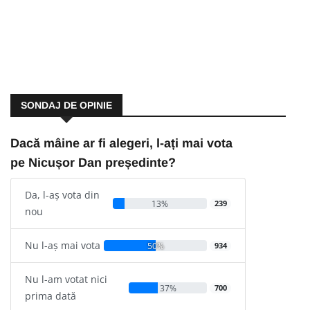
SONDAJ DE OPINIE
Dacă mâine ar fi alegeri, l-ați mai vota
pe Nicușor Dan președinte?
Da, l-aș vota din
13%
239
nou
Nu l-aș mai vota
50%
934
Nu l-am votat nici
37%
700
prima dată