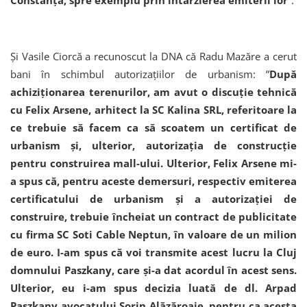
Și Vasile Ciorcă a recunoscut la DNA că Radu Mazăre a cerut
bani în schimbul autorizațiilor de urbanism: ”
După
achiziționarea terenurilor, am avut o discuție tehnică
cu Felix Arsene, arhitect la SC Kalina SRL, referitoare la
ce trebuie să facem ca să scoatem un certificat de
urbanism și, ulterior, autorizația de construcție
pentru construirea mall-ului. Ulterior, Felix Arsene mi-
a spus că, pentru aceste demersuri, respectiv emiterea
certificatului de urbanism și a autorizației de
construire, trebuie încheiat un contract de publicitate
cu firma SC Soti Cable Neptun, în valoare de un milion
de euro. I-am spus că voi transmite acest lucru la Cluj
domnului Paszkany, care și-a dat acordul în acest sens.
Ulterior, eu i-am spus decizia luată de dl. Arpad
Paszkany avocatului Sorin Alăzăroaie, pentru ca acesta