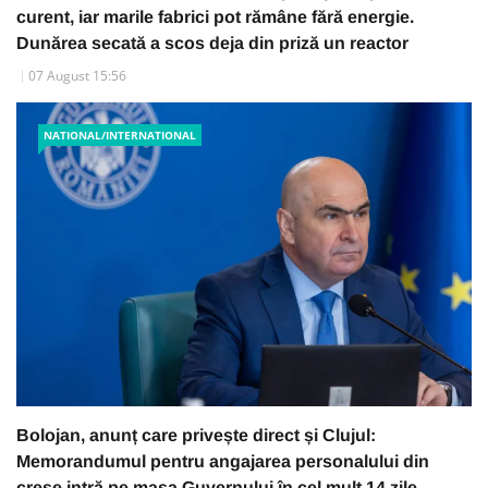
curent, iar marile fabrici pot rămâne fără energie.
Dunărea secată a scos deja din priză un reactor
07 August 15:56
NATIONAL/INTERNATIONAL
Bolojan, anunț care privește direct și Clujul:
Memorandumul pentru angajarea personalului din
creșe intră pe masa Guvernului în cel mult 14 zile