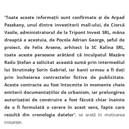
”
Toate aceste informații sunt confirmate și de Arpad
Paszkany, unul dintre investitorii mall-ului, de Ciorcă
Vasile, administratorul de la Tripont Invest SRL, mâna
dreaptă a acestuia, de Pocola Adrian George, șeful de
proiect, de Felix Arsene, arhitect la SC Kalina SRL,
toate aceste persoane arătând că inculpatul Mazăre
Radu Ștefan a solicitat această sumă prin intermediul
lui Strutinsky Sorin Gabriel, iar banii urmau a fi dați
prin încheierea contractelor fictive de publicitate.
Aceste contracte au fost întocmite în momente cheie
emiterii documentațiilor de urbanism, iar prelungirea
autorizației de construire a fost făcută chiar înainte
de a fi formulată o cerere în acest sens, fapte care
rezultă din cronologia datelor
”, se arată în motivarea
instanței.