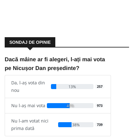
SONDAJ DE OPINIE
Dacă mâine ar fi alegeri, l-ați mai vota
pe Nicușor Dan președinte?
Da, l-aș vota din
13%
257
nou
Nu l-aș mai vota
49%
973
Nu l-am votat nici
38%
739
prima dată