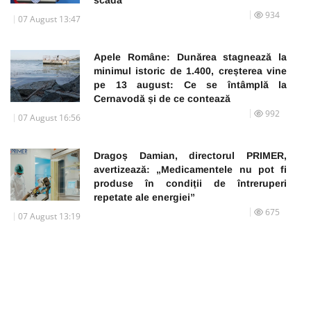
934
07 August 13:47
Apele Române: Dunărea stagnează la
minimul istoric de 1.400, creșterea vine
pe 13 august: Ce se întâmplă la
Cernavodă și de ce contează
992
07 August 16:56
Dragoș Damian, directorul PRIMER,
avertizează: „Medicamentele nu pot fi
produse în condiții de întreruperi
repetate ale energiei”
675
07 August 13:19