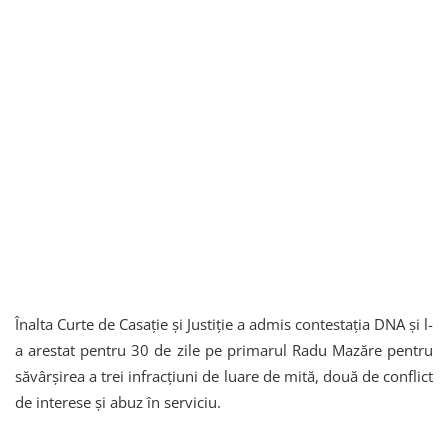
Înalta Curte de Casație și Justiție a admis contestația DNA și l-
a arestat pentru 30 de zile pe primarul Radu Mazăre pentru
săvârșirea a trei infracțiuni de luare de mită, două de conflict
de interese și abuz în serviciu.