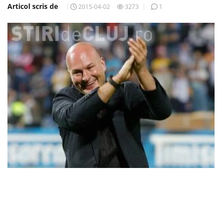
Articol scris de
2015-04-02
3273
1