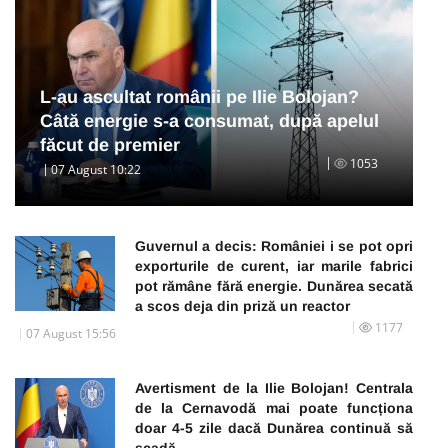
L-au ascultat românii pe Ilie Bolojan?
Câtă energie s-a consumat, după apelul
făcut de premier
1053
07 August 10:22
Guvernul a decis: României i se pot opri
exporturile de curent, iar marile fabrici
pot rămâne fără energie. Dunărea secată
a scos deja din priză un reactor
1177
07 August 15:56
Avertisment de la Ilie Bolojan! Centrala
de la Cernavodă mai poate funcționa
doar 4-5 zile dacă Dunărea continuă să
scadă