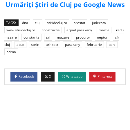
Urmăriți Știri de Cluj pe Google News
TAGS:
dna
cluj
stiridecluj.ro
arestat
judecata
www.stiridecluj.ro
constructie
arpad paszkany
martie
radu
mazare
constanta
sri
mazare
procuror
neptun
cfr
cluj
abuz
sorin
arhitect
paszkany
februarie
bani
prima
Facebook
X
Whatsapp
Pinterest