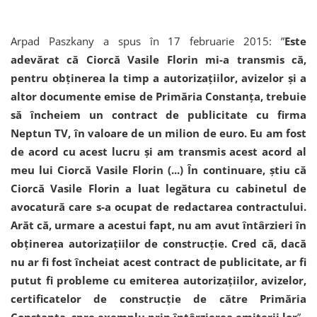
Arpad Paszkany a spus în 17 februarie 2015: ”
Este
adevărat că Ciorcă Vasile Florin mi-a transmis că,
pentru obținerea la timp a autorizațiilor, avizelor și a
altor documente emise de Primăria Constanța, trebuie
să încheiem un contract de publicitate cu firma
Neptun TV, în valoare de un milion de euro. Eu am fost
de acord cu acest lucru și am transmis acest acord al
meu lui Ciorcă Vasile Florin (...) În continuare, știu că
Ciorcă Vasile Florin a luat legătura cu cabinetul de
avocatură care s-a ocupat de redactarea contractului.
Arăt că, urmare a acestui fapt, nu am avut întârzieri în
obținerea autorizațiilor de construcție. Cred că, dacă
nu ar fi fost încheiat acest contract de publicitate, ar fi
putut fi probleme cu emiterea autorizațiilor, avizelor,
certificatelor de construcție de către Primăria
Constanța, spre exemplu prin întârzierea emiterii lor
”.