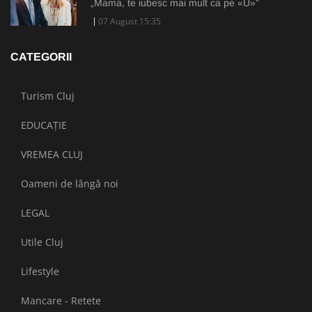
„Mama, te iubesc mai mult ca pe «U»”
07 August 15:35
CATEGORII
Turism Cluj
EDUCAȚIE
VREMEA CLUJ
Oameni de lângă noi
LEGAL
Utile Cluj
Lifestyle
Mancare - Retete