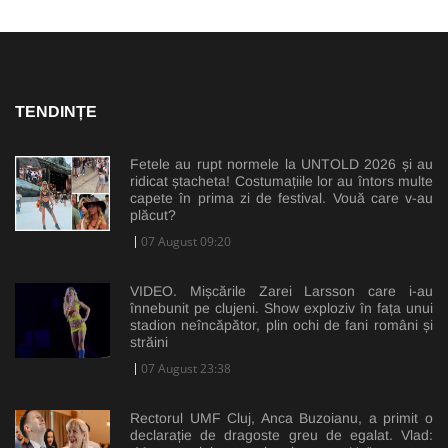
TENDINȚE
Fetele au rupt normele la UNTOLD 2026 și au
ridicat ștacheta! Costumațiile lor au întors multe
capete în prima zi de festival. Vouă care v-au
plăcut?
07 August 09:20
VIDEO. Mișcările Zarei Larsson care i-au
înnebunit pe clujeni. Show exploziv în fața unui
stadion neîncăpător, plin ochi de fani români și
străini
07 August 23:38
Rectorul UMF Cluj, Anca Buzoianu, a primit o
declarație de dragoste greu de egalat. Vlad: