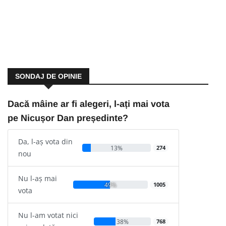
SONDAJ DE OPINIE
Dacă mâine ar fi alegeri, l-ați mai vota
pe Nicușor Dan președinte?
Da, l-aș vota din
13%
274
nou
Nu l-aș mai
49%
1005
vota
Nu l-am votat nici
38%
768