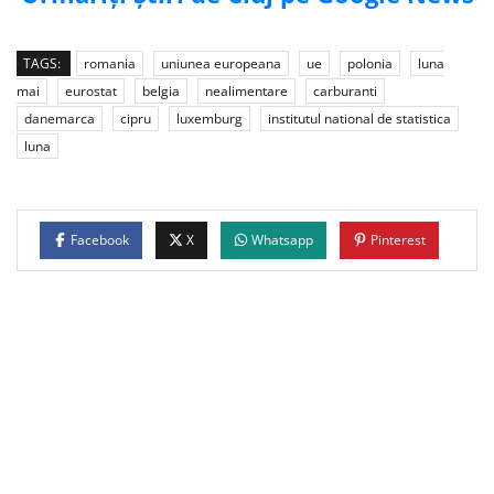
TAGS:
romania
uniunea europeana
ue
polonia
luna
mai
eurostat
belgia
nealimentare
carburanti
danemarca
cipru
luxemburg
institutul national de statistica
luna
Facebook
X
Whatsapp
Pinterest