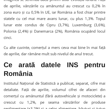
de aprilie, vânzările cu amănuntul au crescut cu 0,2% în
zona euro și cu 0,5% în UE, iar România a fost chiar printre
statele cu cel mai mare avans lunar, cu plus 1,3%. Topul
lunar este condus de Cipru (3,7%), Luxemburg (3,6%),
Polonia (2,4%) și Danemarca (2%), România ocupând locul
cinci.
Cu alte cuvinte, comerțul a mers ceva mai bine în mai față
de aprilie, dar rămâne mult sub nivelul de anul trecut.
Ce arată datele INS pentru
România
Institutul Național de Statistică a publicat, separat, cifre mai
detaliate. Față de aprilie, volumul cifrei de afaceri din
comerțul cu amănuntul (fără autovehicule și motociclete) a
crescut cu 1,2%, pe seama vânzărilor de produse
nealimentare (+3,2%) și a celor alimentare, băuturi și tutun