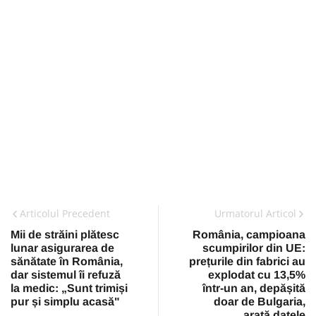
Articolul Precedent
Urmatorul Articol
Mii de străini plătesc
România, campioana
lunar asigurarea de
scumpirilor din UE:
sănătate în România,
prețurile din fabrici au
dar sistemul îi refuză
explodat cu 13,5%
la medic: „Sunt trimiși
într-un an, depășită
pur și simplu acasă"
doar de Bulgaria,
arată datele