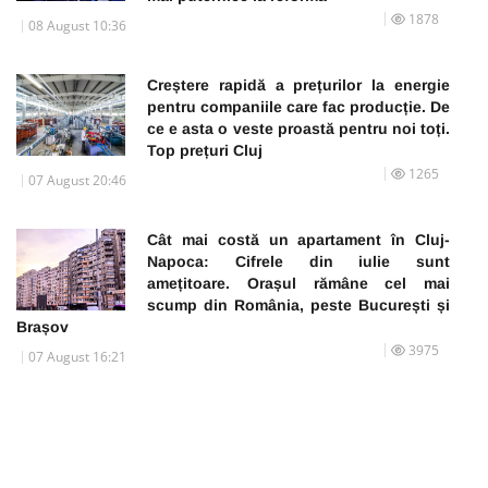
1878
08 August 10:36
Creștere rapidă a prețurilor la energie
pentru companiile care fac producție. De
ce e asta o veste proastă pentru noi toți.
Top prețuri Cluj
1265
07 August 20:46
Cât mai costă un apartament în Cluj-
Napoca: Cifrele din iulie sunt
amețitoare. Orașul rămâne cel mai
scump din România, peste București și
Brașov
3975
07 August 16:21