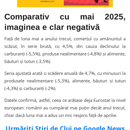
Comparativ cu mai 2025,
imaginea e clar negativă
Față de luna mai a anului trecut, comerțul cu amănuntul a
scăzut, în serie brută, cu 4,5%, din cauza declinului la
carburanți (-5,5%), produse nealimentare (-4,8%) și alimente,
băuturi și tutun (-3,5%).
Seria ajustată arată o scădere anuală de 4,7%, cu minusuri la
produsele nealimentare (-5,3%), alimente, băuturi și tutun
(-4,3%) și carburanți (-2%).
Datele confirmă, astfel, ceea ce arătase deja Eurostat la nivel
european: românii au cumpărat mai puțin decât anul trecut,
chiar dacă luna mai a adus un mic respiro față de aprilie.
Urmăriți Știri de Cluj pe Google News