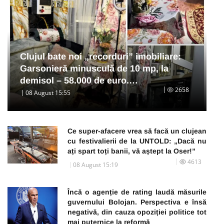
Clujul bate noi „recorduri” imobiliare:
Garsonieră minusculă de 10 mp, la
demisol – 58.000 de euro.…
2658
08 August 15:55
Ce super-afacere vrea să facă un clujean
cu festivalierii de la UNTOLD: „Dacă nu
ați spart toți banii, vă aștept la Oser!”
4613
08 August 15:19
Încă o agenție de rating laudă măsurile
guvernului Bolojan. Perspectiva e însă
negativă, din cauza opoziției politice tot
mai puternice la reformă