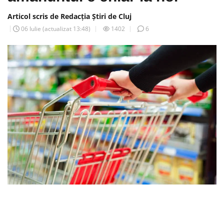
Articol scris de Redacția Știri de Cluj
06 Iulie
(actualizat
13:48
)
1402
6