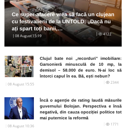
Ce super-afacere vrea să facă un clujean
cu festivalierii de la UNTOLD: „Dacă nu
ați spart toți banii,…
4122
08 August 15:19
Clujul bate noi „recorduri” imobiliare:
Garsonieră minusculă de 10 mp, la
demisol – 58.000 de euro. N-ai loc să
întorci capul în ea. Bă, ești nebun?
2344
08 August 15:55
Încă o agenție de rating laudă măsurile
guvernului Bolojan. Perspectiva e însă
negativă, din cauza opoziției politice tot
mai puternice la reformă
1771
08 August 10:36