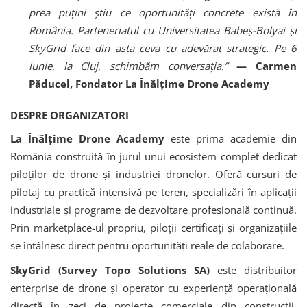
prea puțini știu ce oportunități concrete există în
România. Parteneriatul cu Universitatea Babeș-Bolyai și
SkyGrid face din asta ceva cu adevărat strategic. Pe 6
iunie, la Cluj, schimbăm conversația.”
— Carmen
Păducel, Fondator La Înălțime Drone Academy
DESPRE ORGANIZATORI
La Înălțime Drone Academy
este prima academie din
România construită în jurul unui ecosistem complet dedicat
piloților de drone și industriei dronelor. Oferă cursuri de
pilotaj cu practică intensivă pe teren, specializări în aplicații
industriale și programe de dezvoltare profesională continuă.
Prin marketplace-ul propriu, piloții certificați și organizațiile
se întâlnesc direct pentru oportunități reale de colaborare.
SkyGrid (Survey Topo Solutions SA)
este distribuitor
enterprise de drone și operator cu experiență operațională
directă în zeci de proiecte comerciale din construcții,