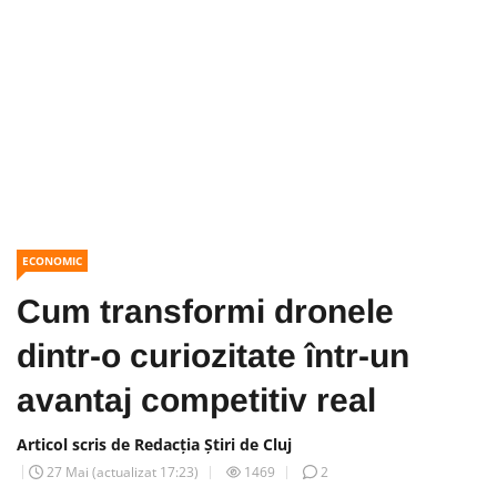
ECONOMIC
Cum transformi dronele
dintr-o curiozitate într-un
avantaj competitiv real
Articol scris de Redacția Știri de Cluj
27 Mai
(actualizat
17:23
)
1469
2