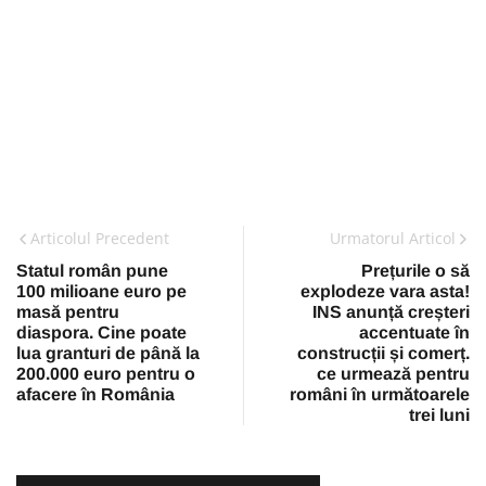
Articolul Precedent
Urmatorul Articol
Statul român pune
Prețurile o să
100 milioane euro pe
explodeze vara asta!
masă pentru
INS anunță creșteri
diaspora. Cine poate
accentuate în
lua granturi de până la
construcții și comerț.
200.000 euro pentru o
ce urmează pentru
afacere în România
români în următoarele
trei luni