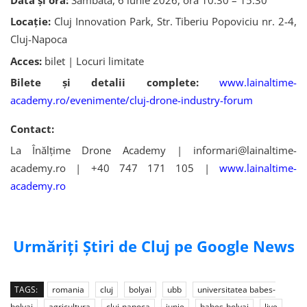
Locație:
Cluj Innovation Park, Str.
Tiberiu Popoviciu nr. 2-4,
Cluj-Napoca
Acces:
bilet | Locuri limitate
Bilete și detalii complete:
www.lainaltime-
academy.ro/evenimente/cluj-drone-industry-forum
Contact:
La Înălțime Drone Academy | informari@lainaltime-
academy.ro | +40 747 171 105 |
www.lainaltime-
academy.ro
Urmăriți Știri de Cluj pe Google News
TAGS:
romania
cluj
bolyai
ubb
universitatea babes-
bolyai
agricultura
cluj-napoca
iunie
babes-bolyai
live