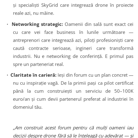
și specialiști SkyGrid care integrează drone în proiecte
reale azi, nu mâine.
· Networking strategic:
Oamenii din sală sunt exact cei
cu care vei face business în lunile următoare —
antreprenori care integrează azi, piloți profesioniști care
caută contracte serioase, ingineri care transformă
industrii.
Nu e networking de conferință. E primul pas
spre un parteneriat real.
· Claritate în carieră:
Ieși din forum cu un plan concret —
nu cu inspirație vagă. De la primii pași ca pilot certificat
până la cum construiești un serviciu de 50–100K
euro/an și cum devii partenerul preferat al industriei în
domeniul tău.
„Am construit acest forum pentru că mulți oameni iau
decizii despre drone fără să le înțeleagă cu adevărat — și