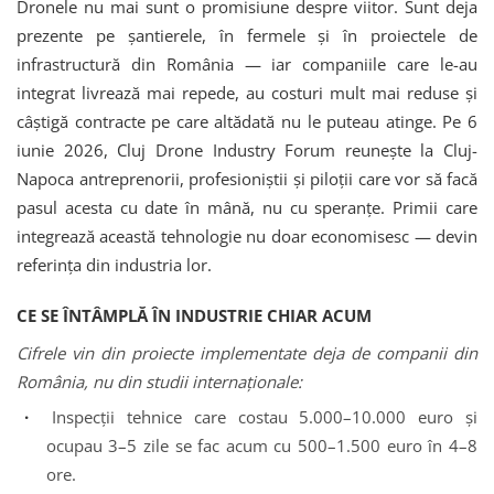
Dronele nu mai sunt o promisiune despre viitor. Sunt deja
prezente pe șantierele, în fermele și în proiectele de
infrastructură din România — iar companiile care le-au
integrat livrează mai repede, au costuri mult mai reduse și
câștigă contracte pe care altădată nu le puteau atinge. Pe 6
iunie 2026, Cluj Drone Industry Forum reunește la Cluj-
Napoca antreprenorii, profesioniștii și piloții care vor să facă
pasul acesta cu date în mână, nu cu speranțe. Primii care
integrează această tehnologie nu doar economisesc — devin
referința din industria lor.
CE SE ÎNTÂMPLĂ ÎN INDUSTRIE CHIAR ACUM
Cifrele vin din proiecte implementate deja de companii din
România, nu din studii internaționale:
·
Inspecții tehnice care costau 5.000–10.000 euro și
ocupau 3–5 zile se fac acum cu 500–1.500 euro în 4–8
ore.