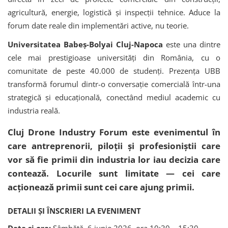
agricultură, energie, logistică și inspecții tehnice. Aduce la
forum date reale din implementări active, nu teorie.
Universitatea Babeș-Bolyai Cluj-Napoca
este una dintre
cele mai prestigioase universități din România, cu o
comunitate de peste 40.000 de studenți. Prezența UBB
transformă forumul dintr-o conversație comercială într-una
strategică și educațională, conectând mediul academic cu
industria reală.
Cluj Drone Industry Forum este evenimentul în
care antreprenorii, piloții și profesioniștii care
vor să fie primii din industria lor iau decizia care
contează.
Locurile sunt limitate — cei care
acționează primii sunt cei care ajung primii.
DETALII ȘI ÎNSCRIERI LA EVENIMENT
Data și ora:
Sâmbătă, 6 iunie 2026, ora 10:30 – 15:30