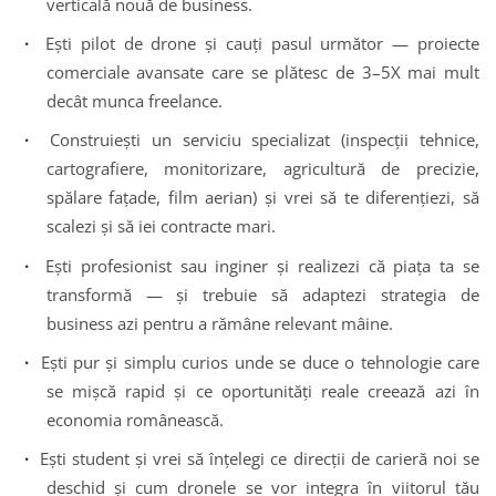
verticală nouă de business.
·
Ești pilot de drone și cauți pasul următor — proiecte
comerciale avansate care se plătesc de 3–5X mai mult
decât munca freelance.
·
Construiești un serviciu specializat (inspecții tehnice,
cartografiere, monitorizare, agricultură de precizie,
spălare fațade, film aerian) și vrei să te diferențiezi, să
scalezi și să iei contracte mari.
·
Ești profesionist sau inginer și realizezi că piața ta se
transformă — și trebuie să adaptezi strategia de
business azi pentru a rămâne relevant mâine.
·
Ești pur și simplu curios unde se duce o tehnologie care
se mișcă rapid și ce oportunități reale creează azi în
economia românească.
·
Ești student și vrei să înțelegi ce direcții de carieră noi se
deschid și cum dronele se vor integra în viitorul tău