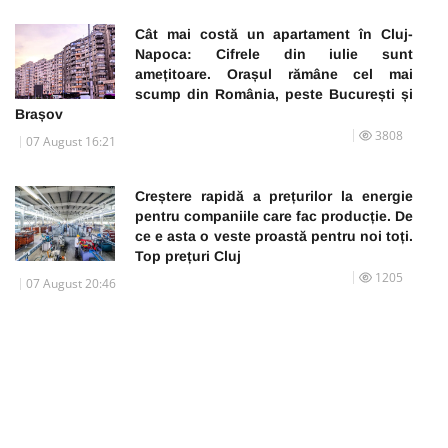
Cât mai costă un apartament în Cluj-
Napoca: Cifrele din iulie sunt
amețitoare. Orașul rămâne cel mai
scump din România, peste București și
Brașov
3808
07 August 16:21
Creștere rapidă a prețurilor la energie
pentru companiile care fac producție. De
ce e asta o veste proastă pentru noi toți.
Top prețuri Cluj
1205
07 August 20:46