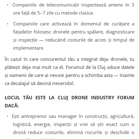
·
Companiile de telecomunicații inspectează antene în 3
ore față de 5–7 zile cu metode clasice.
·
Companiile care activează în domeniul de curățare a
fațadelor folosesc dronele pentru spălare, diagnosticare
și inspecție — reducând costurile de acces și timpul de
implementare.
În cazul în care concurentul tău a integrat deja dronele, tu
plătești deja mai mult ca el. Forumul de la Cluj aduce datele
și oamenii de care ai nevoie pentru a schimba asta — înainte
ca decalajul să devină ireversibil.
LOCUL TĂU ESTE LA CLUJ DRONE INDUSTRY FORUM
DACĂ:
·
Ești antreprenor sau manager în construcții, agricultură,
logistică, energie, inspecții și vrei să știi exact cum o
dronă reduce costurile, elimină riscurile și deschide o