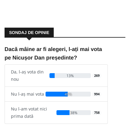
SONDAJ DE OPINIE
Dacă mâine ar fi alegeri, l-ați mai vota
pe Nicușor Dan președinte?
Da, l-aș vota din
13%
269
nou
Nu l-aș mai vota
49%
994
Nu l-am votat nici
38%
758
prima dată