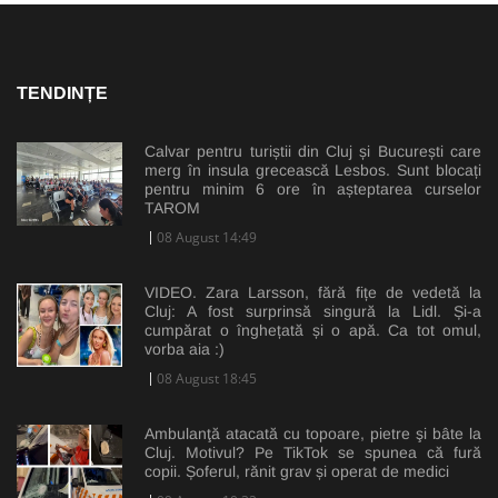
TENDINȚE
Calvar pentru turiștii din Cluj și București care
merg în insula grecească Lesbos. Sunt blocați
pentru minim 6 ore în așteptarea curselor
TAROM
08 August 14:49
VIDEO. Zara Larsson, fără fițe de vedetă la
Cluj: A fost surprinsă singură la Lidl. Și-a
cumpărat o înghețată și o apă. Ca tot omul,
vorba aia :)
08 August 18:45
Ambulanţă atacată cu topoare, pietre şi bâte la
Cluj. Motivul? Pe TikTok se spunea că fură
copii. Șoferul, rănit grav și operat de medici