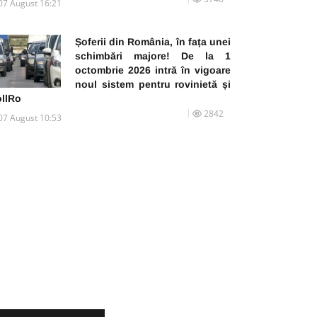
07 August 16:21
Șoferii din România, în fața unei
schimbări majore! De la 1
octombrie 2026 intră în vigoare
noul sistem pentru rovinietă și
ollRo
2842
07 August 10:53