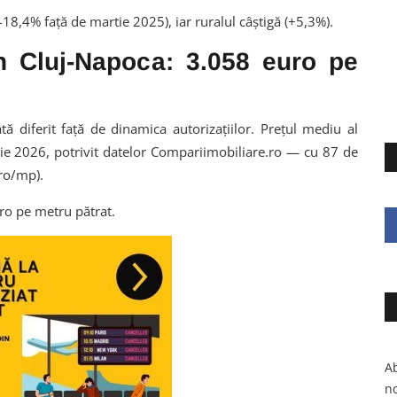
18,4% față de martie 2025), iar ruralul câștigă (+5,3%).
in Cluj-Napoca: 3.058 euro pe
tă diferit față de dinamica autorizațiilor. Prețul mediu al
ie 2026, potrivit datelor Compariimobiliare.ro — cu 87 de
ro/mp).
ro pe metru pătrat.
Ab
no