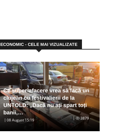
ECONOMIC - CELE MAI VIZUALIZATE
Ce super-afacere vrea să facă un
clujean cu festivalierii de la
UNTOLD: „Dacă nu ați spart toți
banii,…
3879
08 August 15:19