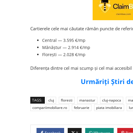
Cartierele cele mai căutate rămân puncte de referinț
Central — 3.595 €/mp
Mănăștur — 2.914 €/mp
Florești — 2.028 €/mp
Diferența dintre cel mai scump și cel mai accesibil
Urmăriți Știri 
TAGS:
cluj
floresti
manastur
cluj-napoca
ma
compariimobiliare.ro
februarie
piata imobiliara
lu
Facebook
X
Whatsapp
Pint