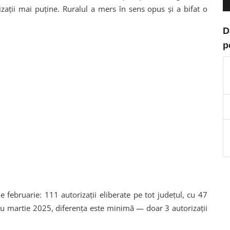
zații mai puține. Ruralul a mers în sens opus și a bifat o
D
p
 februarie: 111 autorizații eliberate pe tot județul, cu 47
u martie 2025, diferența este minimă — doar 3 autorizații