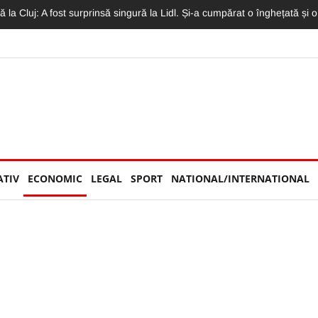
 Concertul Lewis Capaldi, arhiplin. Accesul a fost restricționat
ATIV
ECONOMIC
LEGAL
SPORT
NATIONAL/INTERNATIONAL