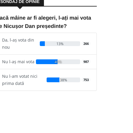
SONDAJ DE OPINIE
acă mâine ar fi alegeri, l-ați mai vota
e Nicușor Dan președinte?
Da, l-aș vota din
13%
266
nou
Nu l-aș mai vota
49%
987
Nu l-am votat nici
38%
753
prima dată