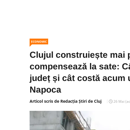
ECONOMIC
Clujul construiește mai p
compensează la sate: Cât
județ și cât costă acum 
Napoca
Articol scris de Redacția Știri de Cluj
26 Mai
(a