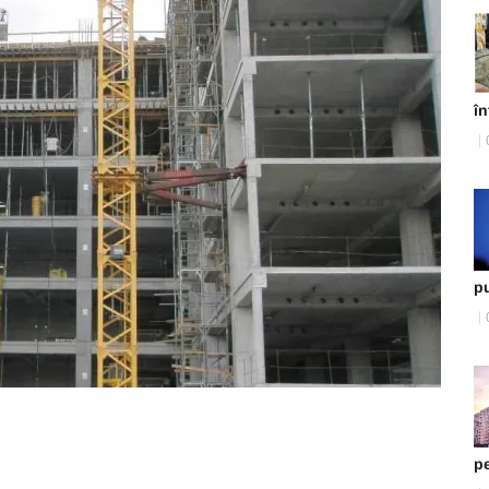
în
pu
p