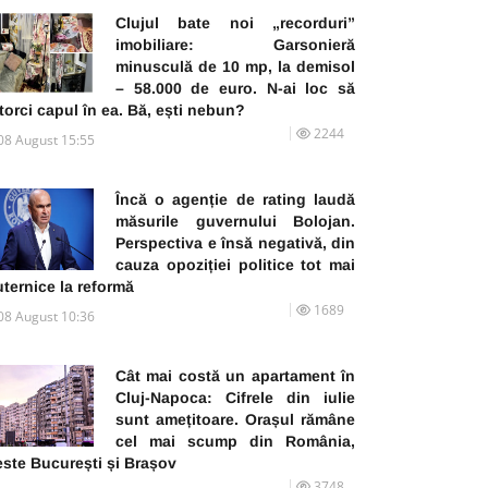
Clujul bate noi „recorduri”
imobiliare: Garsonieră
minusculă de 10 mp, la demisol
– 58.000 de euro. N-ai loc să
torci capul în ea. Bă, ești nebun?
2244
08 August 15:55
Încă o agenție de rating laudă
măsurile guvernului Bolojan.
Perspectiva e însă negativă, din
cauza opoziției politice tot mai
ternice la reformă
1689
08 August 10:36
Cât mai costă un apartament în
Cluj-Napoca: Cifrele din iulie
sunt amețitoare. Orașul rămâne
cel mai scump din România,
este București și Brașov
3748