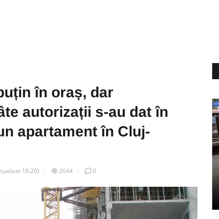
uțin în oraș, dar
e autorizații s-au dat în
un apartament în Cluj-
ctualizat
16:20
)
2044
0