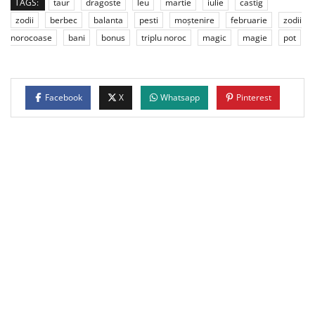
TAGS:
taur
dragoste
leu
martie
iulie
castig
zodii
berbec
balanta
pesti
moștenire
februarie
zodii
norocoase
bani
bonus
triplu noroc
magic
magie
pot
Facebook
X
Whatsapp
Pinterest