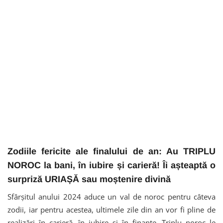
Zodiile fericite ale finalului de an: Au TRIPLU
NOROC la bani, în iubire și carieră! Îi așteaptă o
surpriză URIAȘĂ sau moștenire divină
Sfârșitul anului 2024 aduce un val de noroc pentru câteva
zodii, iar pentru acestea, ultimele zile din an vor fi pline de
realizări în carieră, în iubire și în finanțe. Triplu noroc le