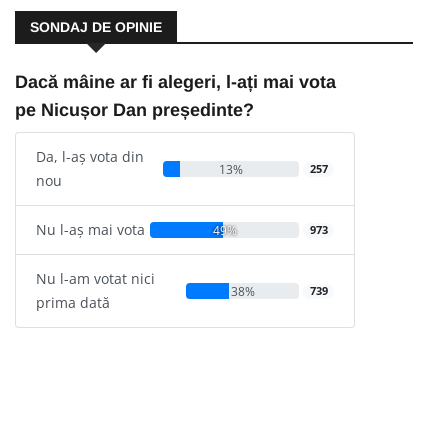
SONDAJ DE OPINIE
Dacă mâine ar fi alegeri, l-ați mai vota
pe Nicușor Dan președinte?
Da, l-aș vota din
13%
257
nou
Nu l-aș mai vota
49%
973
Nu l-am votat nici
38%
739
prima dată