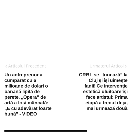
Articolul Precedent
Urmatorul Articol
Un antreprenor a
CRBL se „tunează” la
cumpărat cu 6
Cluj și își uimește
milioane de dolari o
fanii! Ce intervenție
banană lipită de
estetică uluitoare își
perete. ,,Opera” de
face artistul: Prima
artă a fost mâncată:
etapă a trecut deja,
,,E cu adevărat foarte
mai urmează două
bună” - VIDEO