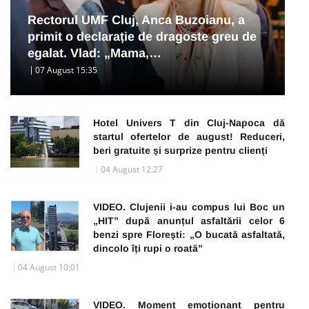
Rectorul UMF Cluj, Anca Buzoianu, a
primit o declarație de dragoste greu de
egalat. Vlad: „Mama,…
07 August 15:35
Hotel Univers T din Cluj-Napoca dă
startul ofertelor de august! Reduceri,
beri gratuite și surprize pentru clienți
04 August 12:27
VIDEO. Clujenii i-au compus lui Boc un
„HIT” după anunțul asfaltării celor 6
benzi spre Florești: „O bucată asfaltată,
dincolo îți rupi o roată”
04 August 10:01
VIDEO. Moment emoționant pentru