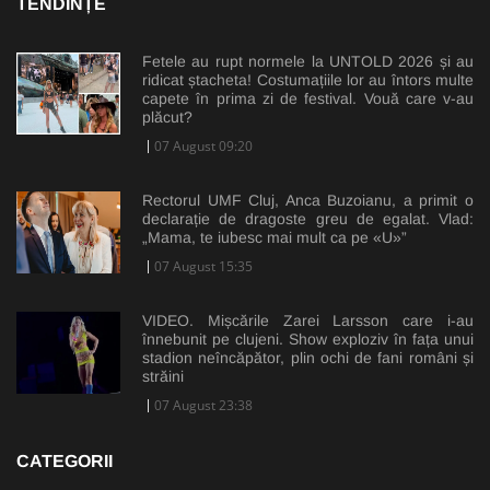
TENDINȚE
Fetele au rupt normele la UNTOLD 2026 și au
ridicat ștacheta! Costumațiile lor au întors multe
capete în prima zi de festival. Vouă care v-au
plăcut?
07 August 09:20
Rectorul UMF Cluj, Anca Buzoianu, a primit o
declarație de dragoste greu de egalat. Vlad:
„Mama, te iubesc mai mult ca pe «U»”
07 August 15:35
VIDEO. Mișcările Zarei Larsson care i-au
înnebunit pe clujeni. Show exploziv în fața unui
stadion neîncăpător, plin ochi de fani români și
străini
07 August 23:38
CATEGORII