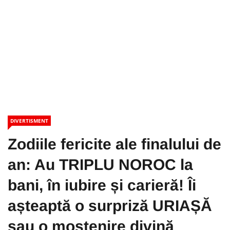
DIVERTISMENT
Zodiile fericite ale finalului de
an: Au TRIPLU NOROC la
bani, în iubire și carieră! Îi
așteaptă o surpriză URIAȘĂ
sau o moștenire divină