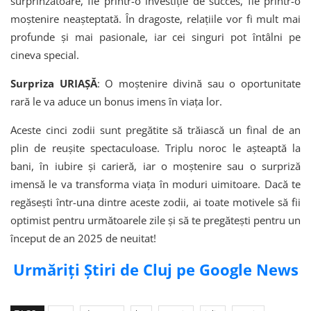
surprinzătoare, fie printr-o investiție de succes, fie printr-o
moștenire neașteptată. În dragoste, relațiile vor fi mult mai
profunde și mai pasionale, iar cei singuri pot întâlni pe
cineva special.
Surpriza URIAȘĂ
: O moștenire divină sau o oportunitate
rară le va aduce un bonus imens în viața lor.
Aceste cinci zodii sunt pregătite să trăiască un final de an
plin de reușite spectaculoase. Triplu noroc le așteaptă la
bani, în iubire și carieră, iar o moștenire sau o surpriză
imensă le va transforma viața în moduri uimitoare. Dacă te
regăsești într-una dintre aceste zodii, ai toate motivele să fii
optimist pentru următoarele zile și să te pregătești pentru un
început de an 2025 de neuitat!
Urmăriți Știri de Cluj pe Google News