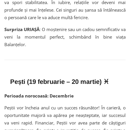
va spori stabilitatea. În iubire, relațiile vor deveni mai
profunde și mai înțelese. Cei singuri au șansa să întâlnească
o persoană care le va aduce multă fericire.
Surpriza URIAȘĂ
: O moștenire sau un cadou semnificativ va
veni la momentul perfect, schimbând în bine viața
Balanțelor.
Pești (19 februarie – 20 martie) ♓
Perioada norocoasă: Decembrie
Peștii vor încheia anul cu un succes răsunător! În carieră, o
oportunitate majoră va apărea pe neașteptate, iar succesul
va veni rapid. Financiar, Peștii vor avea parte de câștiguri