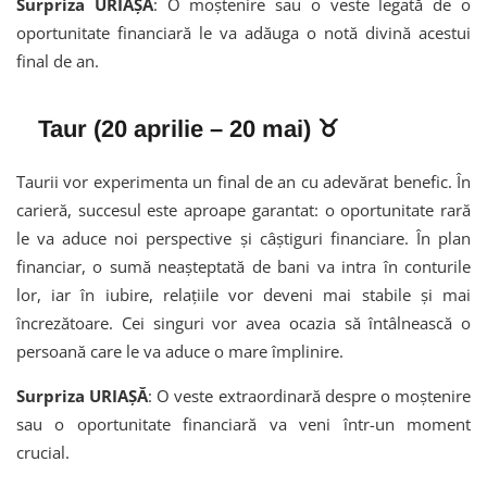
Surpriza URIAȘĂ
: O moștenire sau o veste legată de o
oportunitate financiară le va adăuga o notă divină acestui
final de an.
Taur (20 aprilie – 20 mai) ♉
Taurii vor experimenta un final de an cu adevărat benefic. În
carieră, succesul este aproape garantat: o oportunitate rară
le va aduce noi perspective și câștiguri financiare. În plan
financiar, o sumă neașteptată de bani va intra în conturile
lor, iar în iubire, relațiile vor deveni mai stabile și mai
încrezătoare. Cei singuri vor avea ocazia să întâlnească o
persoană care le va aduce o mare împlinire.
Surpriza URIAȘĂ
: O veste extraordinară despre o moștenire
sau o oportunitate financiară va veni într-un moment
crucial.