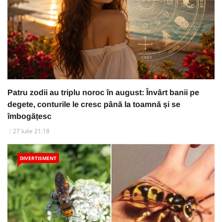
Patru zodii au triplu noroc în august: Învârt banii pe
degete, conturile le cresc până la toamnă și se
îmbogățesc
27 Iulie 21:18
DIVERTISMENT