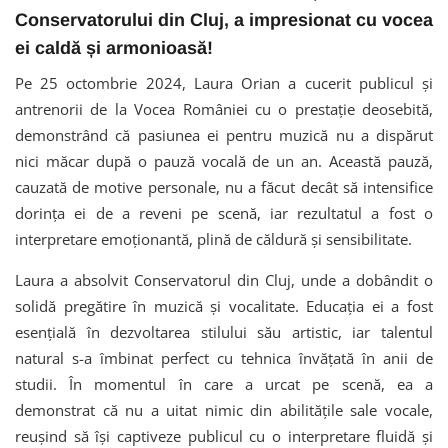
Conservatorului din Cluj, a impresionat cu vocea
ei caldă și armonioasă!
Pe 25 octombrie 2024, Laura Orian a cucerit publicul și
antrenorii de la Vocea României cu o prestație deosebită,
demonstrând că pasiunea ei pentru muzică nu a dispărut
nici măcar după o pauză vocală de un an. Această pauză,
cauzată de motive personale, nu a făcut decât să intensifice
dorința ei de a reveni pe scenă, iar rezultatul a fost o
interpretare emoționantă, plină de căldură și sensibilitate.
Laura a absolvit Conservatorul din Cluj, unde a dobândit o
solidă pregătire în muzică și vocalitate. Educația ei a fost
esențială în dezvoltarea stilului său artistic, iar talentul
natural s-a îmbinat perfect cu tehnica învățată în anii de
studii. În momentul în care a urcat pe scenă, ea a
demonstrat că nu a uitat nimic din abilitățile sale vocale,
reușind să își captiveze publicul cu o interpretare fluidă și