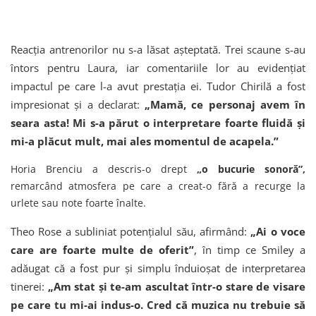
Reacția antrenorilor nu s-a lăsat așteptată. Trei scaune s-au
întors pentru Laura, iar comentariile lor au evidențiat
impactul pe care l-a avut prestația ei. Tudor Chirilă a fost
impresionat și a declarat:
„Mamă, ce personaj avem în
seara asta! Mi s-a părut o interpretare foarte fluidă și
mi-a plăcut mult, mai ales momentul de acapela.”
Horia Brenciu a descris-o drept
„o bucurie sonoră”,
remarcând atmosfera pe care a creat-o fără a recurge la
urlete sau note foarte înalte.
Theo Rose a subliniat potențialul său, afirmând:
„Ai o voce
care are foarte multe de oferit”
, în timp ce Smiley a
adăugat că a fost pur și simplu înduioșat de interpretarea
tinerei:
„Am stat și te-am ascultat într-o stare de visare
pe care tu mi-ai indus-o. Cred că muzica nu trebuie să