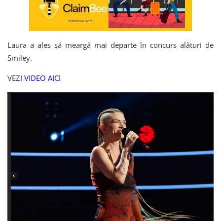
Laura a ales șă meargă mai departe în concurs alături de
Smiley.
VEZI
VIDEO AICI