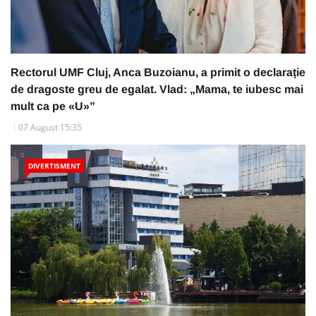
Rectorul UMF Cluj, Anca Buzoianu, a primit o declarație
de dragoste greu de egalat. Vlad: „Mama, te iubesc mai
mult ca pe «U»”
07 August 15:35
DIVERTISMENT