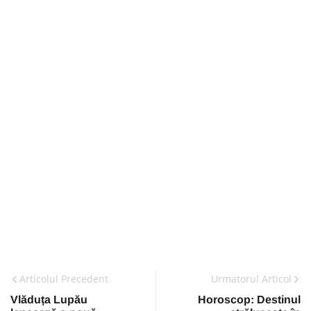
Articolul Precedent
Urmatorul Articol
Vlăduța Lupău
Horoscop: Destinul