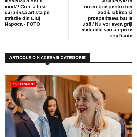
lansează o nouă
strălucește în
modă! Cum a fost
noiembrie pentru trei
surprinsă artista pe
zodii. Iubirea și
străzile din Cluj
prosperitatea bat la
Napoca - FOTO
ușă / Nu vor avea griji
materiale sau surprize
neplăcute
ARTICOLE DIN ACEEAŞI CATEGORIE
DIVERTISMENT