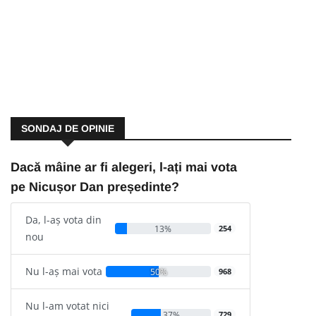
SONDAJ DE OPINIE
Dacă mâine ar fi alegeri, l-ați mai vota
pe Nicușor Dan președinte?
Da, l-aș vota din
13%
254
nou
Nu l-aș mai vota
50%
968
Nu l-am votat nici
37%
729