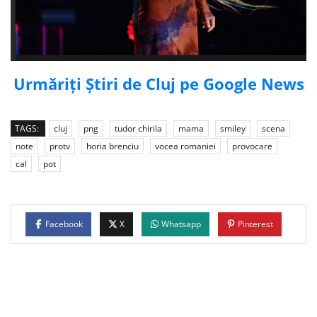
Urmăriți Știri de Cluj pe Google News
TAGS:
cluj
png
tudor chirila
mama
smiley
scena
note
protv
horia brenciu
vocea romaniei
provocare
cal
pot
Facebook
X
Whatsapp
Pinterest