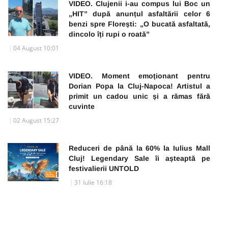
VIDEO. Clujenii i-au compus lui Boc un
„HIT” după anunțul asfaltării celor 6
benzi spre Florești: „O bucată asfaltată,
dincolo îți rupi o roată”
04 August 10:01
VIDEO. Moment emoționant pentru
Dorian Popa la Cluj-Napoca! Artistul a
primit un cadou unic și a rămas fără
cuvinte
02 August 15:27
Reduceri de până la 60% la Iulius Mall
Cluj! Legendary Sale îi așteaptă pe
festivalierii UNTOLD
31 Iulie 16:18