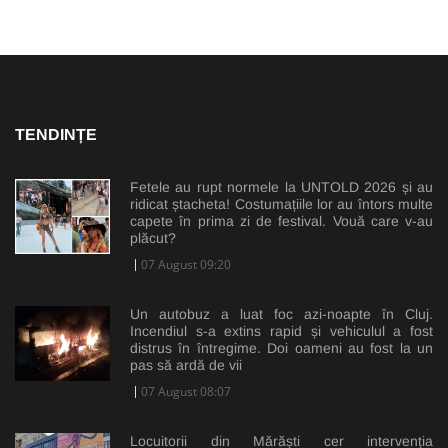
TENDINȚE
Fetele au rupt normele la UNTOLD 2026 și au
ridicat ștacheta! Costumațiile lor au întors multe
capete în prima zi de festival. Vouă care v-au
plăcut?
07 August 09:20
Un autobuz a luat foc azi-noapte în Cluj.
Incendiul s-a extins rapid și vehiculul a fost
distrus în întregime. Doi oameni au fost la un
pas să ardă de vii
07 August 08:07
Locuitorii din Mărăști cer intervenția