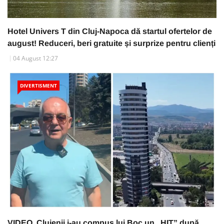
Hotel Univers T din Cluj-Napoca dă startul ofertelor de
august! Reduceri, beri gratuite și surprize pentru clienți
04 August 12:27
DIVERTISMENT
VIDEO. Clujenii i-au compus lui Boc un „HIT” după