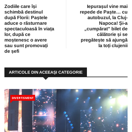
Zodiile care își
Iepurașul vine mai
schimbă destinul
repede de Paște… cu
după Florii: Paștele
autobuzul, la Cluj-
aduce o răsturnare
Napoca! Și-a
spectaculoasă în viața
„cumpărat” bilet de
lor, după ce
călătorie și se
moștenesc o avere
pregătește să ajungă
sau sunt promovați
la toți clujenii
de șefi
ARTICOLE DIN ACEEAŞI CATEGORIE
DIVERTISMENT