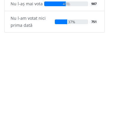
Nu l-aș mai vota
49%
987
Nu l-am votat nici
37%
751
prima dată