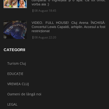
cumpărat o înghețată și o apă. Ca tot omul,
vorba aia :)
08 August 18:45
VIDEO. FULL HOUSE! Cluj Arena ÎNCHISĂ:
Concertul Lewis Capaldi, arhiplin. Accesul a fost
restricționat
08 August 22:20
CATEGORII
Turism Cluj
EDUCAȚIE
VREMEA CLUJ
Oameni de lângă noi
LEGAL