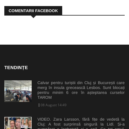
COMENTARII FACEBOOK
TENDINȚE
Calvar pentru turiștii din Cluj și București care
merg în insula grecească Lesbos. Sunt blocați
pentru minim 6 ore în așteptarea curselor
TAROM
08 August 14:49
VIDEO. Zara Larsson, fără fițe de vedetă la
Cluj: A fost surprinsă singură la Lidl. Și-a