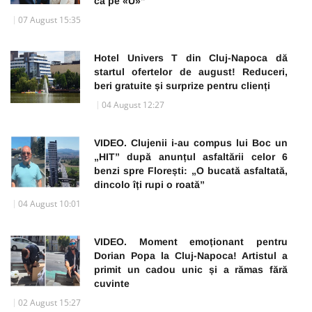
ca pe «U»”
07 August 15:35
Hotel Univers T din Cluj-Napoca dă
startul ofertelor de august! Reduceri,
beri gratuite și surprize pentru clienți
04 August 12:27
VIDEO. Clujenii i-au compus lui Boc un
„HIT” după anunțul asfaltării celor 6
benzi spre Florești: „O bucată asfaltată,
dincolo îți rupi o roată”
04 August 10:01
VIDEO. Moment emoționant pentru
Dorian Popa la Cluj-Napoca! Artistul a
primit un cadou unic și a rămas fără
cuvinte
02 August 15:27