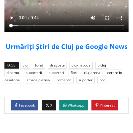
Urmăriți Știri de Cluj pe Google News
TAGS:
cluj
furat
dragoste
cluj-napoca
u cluj
dinamo
suporterii
suporteri
flori
cluj arena
cerere in
casatorie
strada piezisa
romantic
suporter
pot
Facebook
X
Whatsapp
Pinterest