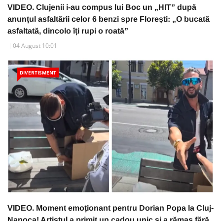
VIDEO. Clujenii i-au compus lui Boc un „HIT” după
anunțul asfaltării celor 6 benzi spre Florești: „O bucată
asfaltată, dincolo îți rupi o roată”
04 August 10:01
DIVERTISMENT
VIDEO. Moment emoționant pentru Dorian Popa la Cluj-
Napoca! Artistul a primit un cadou unic și a rămas fără