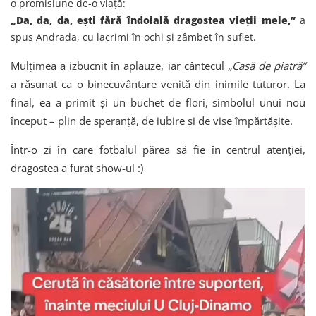
o promisiune de-o viață:
„Da, da, da, ești fără îndoială dragostea vieții mele,”
a
spus Andrada, cu lacrimi în ochi și zâmbet în suflet.
Mulțimea a izbucnit în aplauze, iar cântecul
„Casă de piatră”
a răsunat ca o binecuvântare venită din inimile tuturor. La
final, ea a primit și un buchet de flori, simbolul unui nou
început – plin de speranță, de iubire și de vise împărtășite.
Într-o zi în care fotbalul părea să fie în centrul atenției,
dragostea a furat show-ul :)