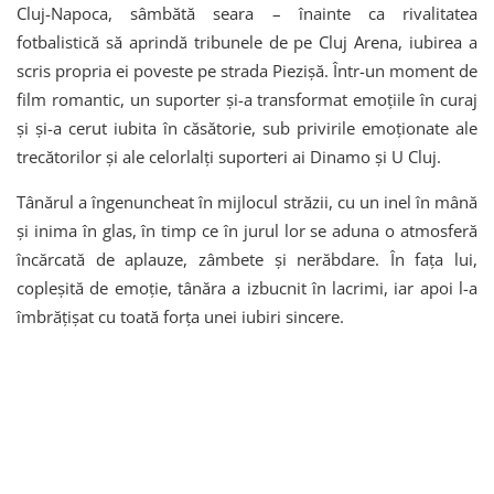
Cluj-Napoca, sâmbătă seara – înainte ca rivalitatea
fotbalistică să aprindă tribunele de pe Cluj Arena, iubirea a
scris propria ei poveste pe strada Piezișă. Într-un moment de
film romantic, un suporter și-a transformat emoțiile în curaj
și și-a cerut iubita în căsătorie, sub privirile emoționate ale
trecătorilor și ale celorlalți suporteri ai Dinamo și U Cluj.
Tânărul a îngenuncheat în mijlocul străzii, cu un inel în mână
și inima în glas, în timp ce în jurul lor se aduna o atmosferă
încărcată de aplauze, zâmbete și nerăbdare. În fața lui,
copleșită de emoție, tânăra a izbucnit în lacrimi, iar apoi l-a
îmbrățișat cu toată forța unei iubiri sincere.