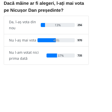
Dacă mâine ar fi alegeri, l-ați mai vota
pe Nicușor Dan președinte?
Da, l-aș vota din
13%
256
nou
Nu l-aș mai vota
49%
970
Nu l-am votat nici
37%
735
prima dată