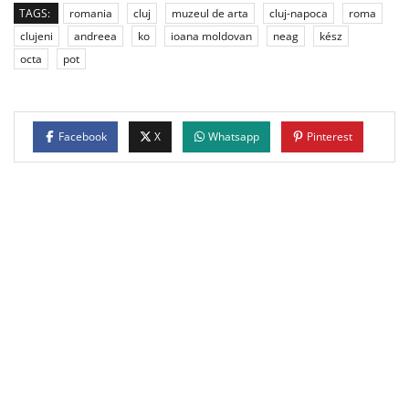
TAGS:
romania
cluj
muzeul de arta
cluj-napoca
roma
clujeni
andreea
ko
ioana moldovan
neag
kész
octa
pot
Facebook
X
Whatsapp
Pinterest