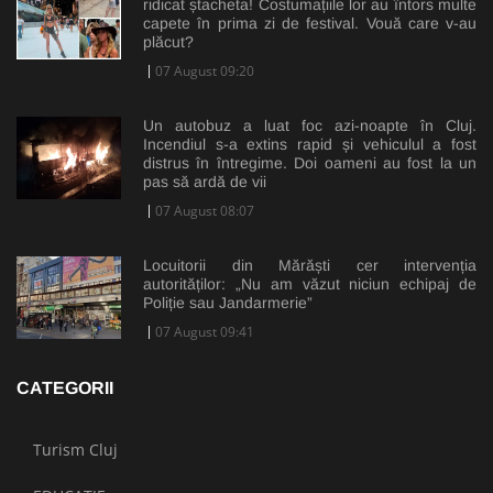
ridicat ștacheta! Costumațiile lor au întors multe
capete în prima zi de festival. Vouă care v-au
plăcut?
07 August 09:20
Un autobuz a luat foc azi-noapte în Cluj.
Incendiul s-a extins rapid și vehiculul a fost
distrus în întregime. Doi oameni au fost la un
pas să ardă de vii
07 August 08:07
Locuitorii din Mărăști cer intervenția
autorităților: „Nu am văzut niciun echipaj de
Poliție sau Jandarmerie”
07 August 09:41
CATEGORII
Turism Cluj