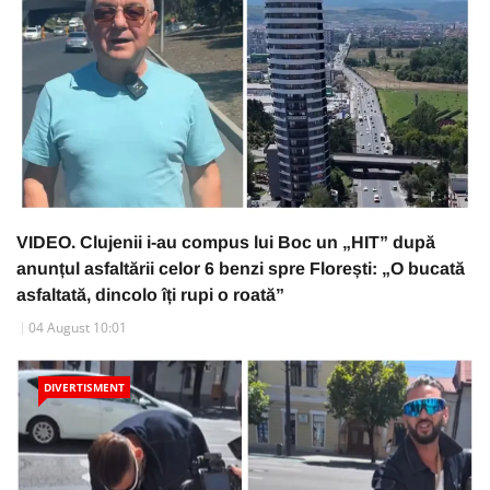
VIDEO. Clujenii i-au compus lui Boc un „HIT” după
anunțul asfaltării celor 6 benzi spre Florești: „O bucată
asfaltată, dincolo îți rupi o roată”
04 August 10:01
DIVERTISMENT