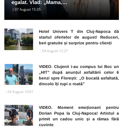
egalat. Vlad: „Mama,…
07 August 15:35
Hotel Univers T din Cluj-Napoca dă
startul ofertelor de august! Reduceri,
beri gratuite și surprize pentru clienți
04 August 12:27
VIDEO. Clujenii i-au compus lui Boc un
„HIT” după anunțul asfaltării celor 6
benzi spre Florești: „O bucată asfaltată,
dincolo îți rupi o roată”
04 August 10:01
VIDEO. Moment emoționant pentru
Dorian Popa la Cluj-Napoca! Artistul a
primit un cadou unic și a rămas fără
cuvinte