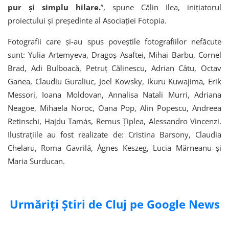
pur și simplu hilare.
”, spune Călin Ilea, inițiatorul
proiectului și președinte al Asociației Fotopia.
Fotografii care și-au spus poveștile fotografiilor nefăcute
sunt: Yulia Artemyeva, Dragoș Asaftei, Mihai Barbu, Cornel
Brad, Adi Bulboacă, Petruț Călinescu, Adrian Câtu, Octav
Ganea, Claudiu Guraliuc, Joel Kowsky, Ikuru Kuwajima, Erik
Messori, Ioana Moldovan, Annalisa Natali Murri, Adriana
Neagoe, Mihaela Noroc, Oana Pop, Alin Popescu, Andreea
Retinschi, Hajdu Tamás, Remus Țiplea, Alessandro Vincenzi.
Ilustrațiile au fost realizate de: Cristina Barsony, Claudia
Chelaru, Roma Gavrilă, Ágnes Keszeg, Lucia Mărneanu și
Maria Surducan.
Urmăriți Știri de Cluj pe Google News