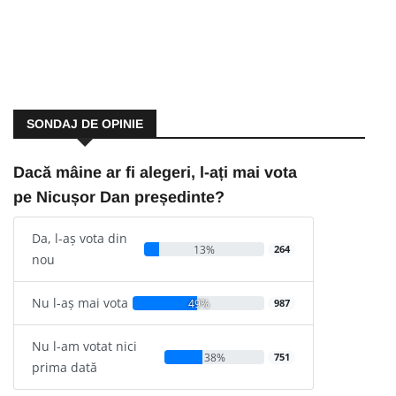
SONDAJ DE OPINIE
Dacă mâine ar fi alegeri, l-ați mai vota
pe Nicușor Dan președinte?
Da, l-aș vota din
13%
264
nou
Nu l-aș mai vota
49%
987
Nu l-am votat nici
38%
751
prima dată