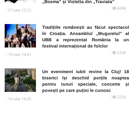
„Boema” și Violetta din „Traviata”
6696
21 Iulie 12:12
Tradițiile românești au făcut spectacol
în Croația. Ansamblul „Mugurelul” al
UBB a reprezentat România la un
festival internațional de folclor
2236
19 Iulie 14:41
Un eveniment iubit revine la Cluj! 18
biserici își deschid porțile noaptea
pentru tururi speciale, concerte și
povești pe care puțini le cunosc
3235
16 Iulie 16:05