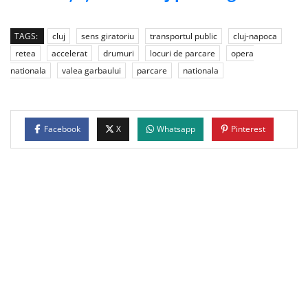
TAGS:
cluj
sens giratoriu
transportul public
cluj-napoca
retea
accelerat
drumuri
locuri de parcare
opera
nationala
valea garbaului
parcare
nationala
Facebook
X
Whatsapp
Pinterest