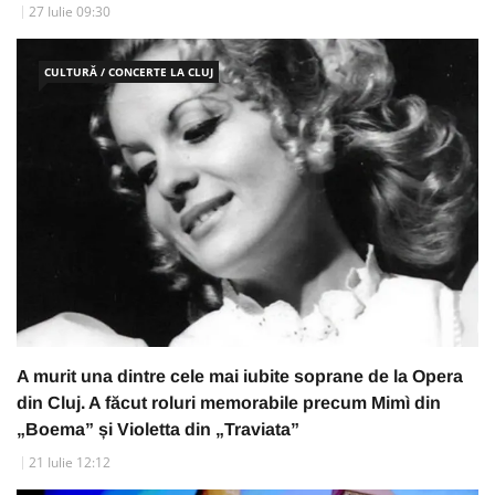
27 Iulie 09:30
CULTURĂ / CONCERTE LA CLUJ
A murit una dintre cele mai iubite soprane de la Opera
din Cluj. A făcut roluri memorabile precum Mimì din
„Boema” și Violetta din „Traviata”
21 Iulie 12:12