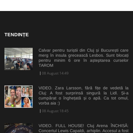
TENDINȚE
Calvar pentru turiștii din Cluj și București care
merg în insula grecească Lesbos. Sunt blocați
pentru minim 6 ore în așteptarea curselor
TAROM
08 August 14:49
VIDEO. Zara Larsson, fără fițe de vedetă la
Cluj: A fost surprinsă singură la Lidl. Și-a
cumpărat o înghețată și o apă. Ca tot omul,
vorba aia :)
08 August 18:45
VIDEO. FULL HOUSE! Cluj Arena ÎNCHISĂ:
Concertul Lewis Capaldi, arhiplin. Accesul a fost