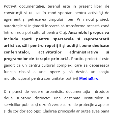
Potrivit documentației, terenul este în prezent liber de
construcții și utilizat în mod spontan pentru activități de
agrement și petrecerea timpului liber. Prin noul proiect,
autoritățile și inițiatorii încearcă să transforme această zonă
într-un nou pol cultural pentru Cluj
. Ansamblul propus va
include spații pentru spectacole și reprezentații
artistice, săli pentru repetiții și audiții, zone dedicate
conferințelor, activităților administrative și
programelor de terapie prin artă.
Practic, proiectul este
gândit ca un centru cultural complex, care să depășească
funcția clasică a unei opere și să devină un spațiu
multifuncțional pentru comunitate, potrivit
Media9.ro.
Din punct de vedere urbanistic, documentația introduce
două subzone distincte: una destinată instituțiilor și
serviciilor publice și o zonă verde cu rol de protecție a apelor
și de coridor ecologic. Clădirea principală ar putea avea până