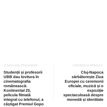
Articolul Precedent
Urmatorul Articol
Studenții și profesorii
Cluj-Napoca
UBB dau lovitura în
sărbătorește Ziua
cinematografia
Europei cu ceremonii
românească:
oficiale, muzică și o
Kontinental 25,
expoziție
pelicula filmată
spectaculoasă despre
integral cu telefonul, a
monedă și identitate
câștigat Premiul Gopo