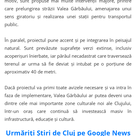
motiv, sunt propuse mai multe intervenții majore, printre
care prelungirea străzii Valea Gârbăului, amenajarea unui
sens giratoriu și realizarea unei stații pentru transportul
public.
În paralel, proiectul pune accent și pe integrarea în peisajul
natural. Sunt prevăzute suprafețe verzi extinse, inclusiv
acoperișuri înierbate, iar pârâul necadastrat care traversează
terenul ar urma să fie deviat și intubat pe o porțiune de
aproximativ 40 de metri.
Dacă proiectul va primi toate avizele necesare și va intra în
faza de implementare, Valea Gârbăului ar putea deveni una
dintre cele mai importante zone culturale noi ale Clujului,
într-un oraș care continuă să investească masiv în
infrastructură, educație și cultură.
Urmăriți Știri de Cluj pe Google News