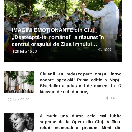
IMAGINI EMOȚIONANTE din Cluj!
„Deșteaptă-te, române!” a răsunat în
centrul orașului de Ziua Imnului…
1009
29 Iulie 16:50
Clujenii au redescoperit orașul într-o
noapte specială! Prima ediție a Nopții
Bisericilor a adus mii de oameni în 17
lăcașuri de cult din oraș
1431
27 Iulie 09:30
A murit una dintre cele mai iubite
soprane de la Opera din Cluj. A făcut
roluri memorabile precum Mimì din