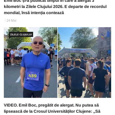
Emil Boc și-a publicat timpul în care a alergat 3
kilometri la Zilele Clujului 2026. E departe de recordul
mondial, însă intenția contează
24 Mai
ZILELE CLUJULUI
VIDEO. Emil Boc, pregătit de alergat. Nu putea să
lipsească de la Crosul Universităților Clujene: „Să