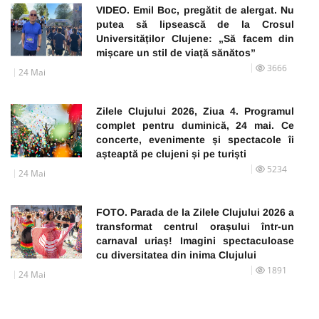
VIDEO. Emil Boc, pregătit de alergat. Nu
putea să lipsească de la Crosul
Universităților Clujene: „Să facem din
mișcare un stil de viață sănătos”
3666
24 Mai
Zilele Clujului 2026, Ziua 4. Programul
complet pentru duminică, 24 mai. Ce
concerte, evenimente și spectacole îi
așteaptă pe clujeni și pe turiști
5234
24 Mai
FOTO. Parada de la Zilele Clujului 2026 a
transformat centrul orașului într-un
carnaval uriaș! Imagini spectaculoase
cu diversitatea din inima Clujului
1891
24 Mai