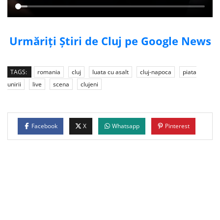
Urmăriți Știri de Cluj pe Google News
TAGS:
romania
cluj
luata cu asalt
cluj-napoca
piata
unirii
live
scena
clujeni
Facebook
X
Whatsapp
Pinterest