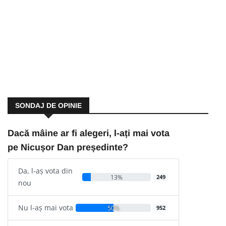
SONDAJ DE OPINIE
Dacă mâine ar fi alegeri, l-ați mai vota
pe Nicușor Dan președinte?
Da, l-aș vota din
13%
249
nou
Nu l-aș mai vota
50%
952