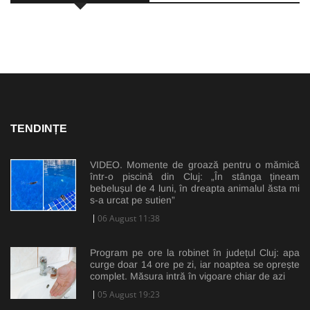
TENDINȚE
VIDEO. Momente de groază pentru o mămică
într-o piscină din Cluj: „În stânga țineam
bebelușul de 4 luni, în dreapta animalul ăsta mi
s-a urcat pe sutien”
06 August 11:38
Program pe ore la robinet în județul Cluj: apa
curge doar 14 ore pe zi, iar noaptea se oprește
complet. Măsura intră în vigoare chiar de azi
05 August 19:23