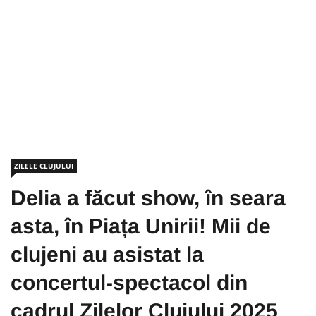
ZILELE CLUJULUI
Delia a făcut show, în seara
asta, în Piața Unirii! Mii de
clujeni au asistat la
concertul-spectacol din
cadrul Zilelor Clujului 2025