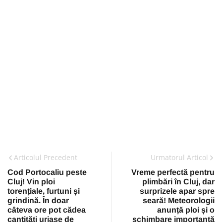
Articolul Precedent
Urmatorul Articol
Cod Portocaliu peste
Vreme perfectă pentru
Cluj! Vin ploi
plimbări în Cluj, dar
torențiale, furtuni și
surprizele apar spre
grindină. În doar
seară! Meteorologii
câteva ore pot cădea
anunță ploi și o
cantități uriașe de
schimbare importantă