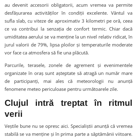
au devenit accesorii obligatorii, acum vremea va permite
desfășurarea activităților în condiții excelente. Vântul va
sufla slab, cu viteze de aproximativ 3 kilometri pe oră, ceea
ce va contribui la senzația de confort termic. Chiar dacă
umiditatea aerului se va menține la un nivel relativ ridicat, în
jurul valorii de 79%, lipsa ploilor și temperaturile moderate
vor face ca atmosfera să fie una plăcută.
Parcurile, terasele, zonele de agrement și evenimentele
organizate în oraș sunt așteptate să atragă un număr mare
de participanți, mai ales că meteorologii nu anunță
fenomene meteo periculoase pentru următoarele zile.
Clujul intră treptat în ritmul
verii
Veștile bune nu se opresc aici. Specialiștii anunță că vremea
stabilă se va menține și în prima parte a săptămânii viitoare.