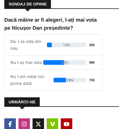
SONDAJ DE OPINIE
Dacă mâine ar fi alegeri, l-ați mai vota
pe Nicușor Dan președinte?
Da, l-aș vota din
13%
255
nou
Nu l-aș mai vota
49%
969
Nu l-am votat nici
38%
735
prima dată
URMĂRIŢI-NE