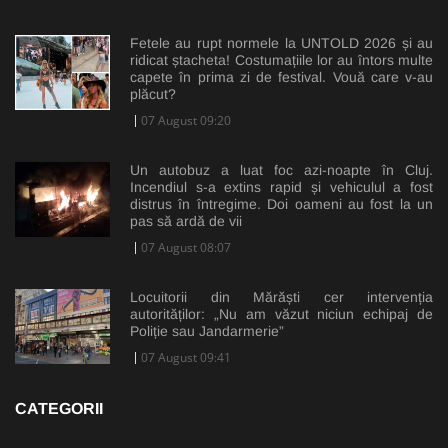
Fetele au rupt normele la UNTOLD 2026 și au
ridicat ștacheta! Costumațiile lor au întors multe
capete în prima zi de festival. Vouă care v-au
plăcut?
07 August 09:20
Un autobuz a luat foc azi-noapte în Cluj.
Incendiul s-a extins rapid și vehiculul a fost
distrus în întregime. Doi oameni au fost la un
pas să ardă de vii
07 August 08:07
Locuitorii din Mărăști cer intervenția
autorităților: „Nu am văzut niciun echipaj de
Poliție sau Jandarmerie”
07 August 09:41
CATEGORII