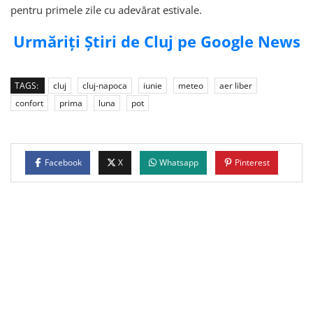
pentru primele zile cu adevărat estivale.
Urmăriți Știri de Cluj pe Google News
TAGS:
cluj
cluj-napoca
iunie
meteo
aer liber
confort
prima
luna
pot
Facebook
X
Whatsapp
Pinterest