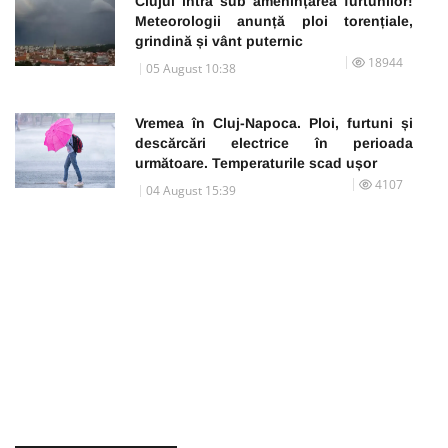
Clujul intră sub amenințarea furtunilor!
Meteorologii anunță ploi torențiale,
grindină și vânt puternic
18944
05 August 10:38
Vremea în Cluj-Napoca. Ploi, furtuni și
descărcări electrice în perioada
următoare. Temperaturile scad ușor
4107
04 August 15:39