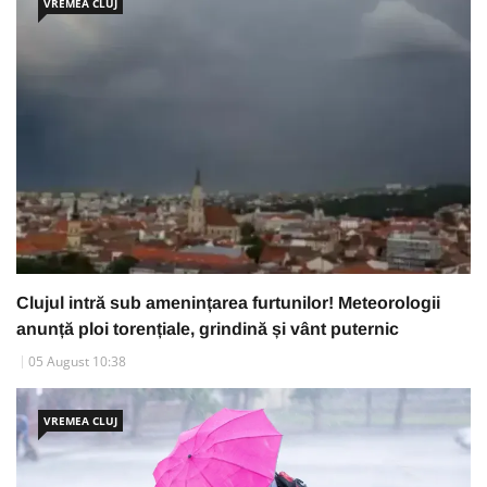
VREMEA CLUJ
Clujul intră sub amenințarea furtunilor! Meteorologii
anunță ploi torențiale, grindină și vânt puternic
05 August 10:38
VREMEA CLUJ