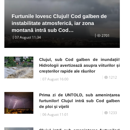
Furtunile lovesc Clujul! Cod galben de
instabilitate atmosferică, iar zona
montană intră sub Cod…
2701
07 August 11:34
Clujul, sub Cod galben de inundații!
Hidrologii avertizează asupra viiturilor și
creșterilor rapide ale râurilor
1212
07 August 16:00
Prima zi de UNTOLD, sub amenințarea
furtunilor! Clujul intră sub Cod galben
de ploi și vijelii
1233
06 August 11:01