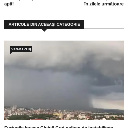
apă!
în zilele următoare
ARTICOLE DIN ACEEAŞI CATEGORIE
VREMEA CLUJ
Furtunile lovesc Clujul! Cod galben de instabilitate