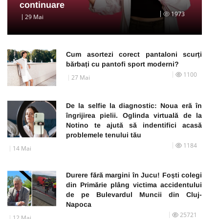
continuare
1973
29 Mai
Cum asortezi corect pantaloni scurți
bărbați cu pantofi sport moderni?
1100
27 Mai
De la selfie la diagnostic: Noua eră în
îngrijirea pielii. Oglinda virtuală de la
Notino te ajută să indentifici acasă
problemele tenului tău
1184
14 Mai
Durere fără margini în Jucu! Foști colegi
din Primărie plâng victima accidentului
de pe Bulevardul Muncii din Cluj-
Napoca
25721
12 Mai