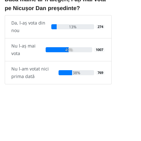
pe Nicușor Dan președinte?
Da, l-aș vota din
13%
274
nou
Nu l-aș mai
49%
1007
vota
Nu l-am votat nici
38%
769
prima dată