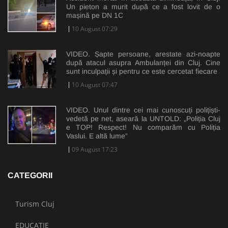
Un pieton a murit după ce a fost lovit de o
mașină pe DN 1C
10 August 07:29
VIDEO. Șapte persoane, arestate azi-noapte
după atacul asupra Ambulanței din Cluj. Cine
sunt inculpații și pentru ce este cercetat fiecare
10 August 07:47
VIDEO. Unul dintre cei mai cunoscuți polițiști-
vedetă pe net, aseară la UNTOLD: „Poliția Cluj
e TOP! Respect! Nu comparăm cu Poliția
Vaslui. E altă lume”
09 August 17:23
CATEGORII
Turism Cluj
EDUCAȚIE