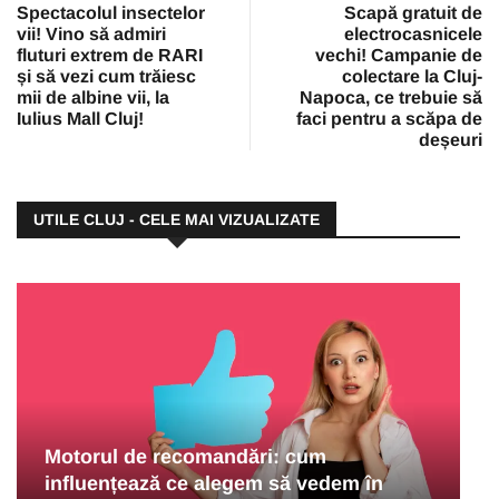
Spectacolul insectelor
Scapă gratuit de
vii! Vino să admiri
electrocasnicele
fluturi extrem de RARI
vechi! Campanie de
și să vezi cum trăiesc
colectare la Cluj-
mii de albine vii, la
Napoca, ce trebuie să
Iulius Mall Cluj!
faci pentru a scăpa de
deșeuri
UTILE CLUJ - CELE MAI VIZUALIZATE
Motorul de recomandări: cum
influențează ce alegem să vedem în