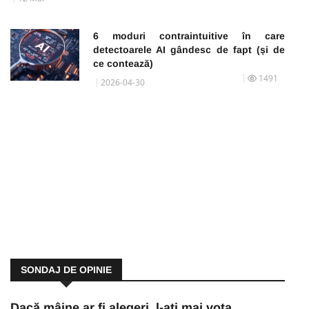
6 moduri contraintuitive în care
detectoarele AI gândesc de fapt (și de
ce contează)
1491
2026-04-30
SONDAJ DE OPINIE
Dacă mâine ar fi alegeri, l-ați mai vota