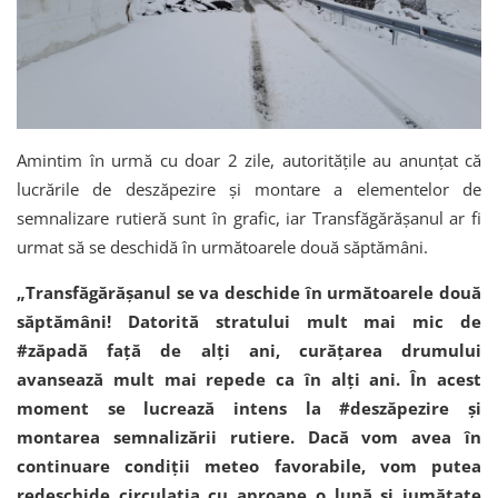
Amintim în urmă cu doar 2 zile, autoritățile au anunțat că
lucrările de deszăpezire și montare a elementelor de
semnalizare rutieră sunt în grafic, iar Transfăgărășanul ar fi
urmat să se deschidă în următoarele două săptămâni.
„Transfăgărășanul se va deschide în următoarele două
săptămâni! Datorită stratului mult mai mic de
#zăpadă față de alți ani, curățarea drumului
avansează mult mai repede ca în alți ani. În acest
moment se lucrează intens la #deszăpezire și
montarea semnalizării rutiere. Dacă vom avea în
continuare condiții meteo favorabile, vom putea
redeschide circulația cu aproape o lună și jumătate