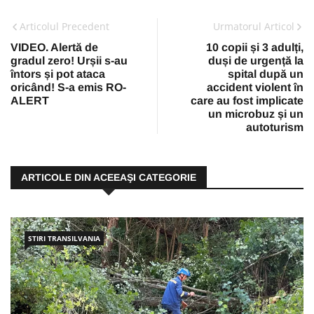
Articolul Precedent
Urmatorul Articol
VIDEO. Alertă de
10 copii și 3 adulți,
gradul zero! Urșii s-au
duși de urgență la
întors și pot ataca
spital după un
oricând! S-a emis RO-
accident violent în
ALERT
care au fost implicate
un microbuz și un
autoturism
ARTICOLE DIN ACEEAŞI CATEGORIE
STIRI TRANSILVANIA