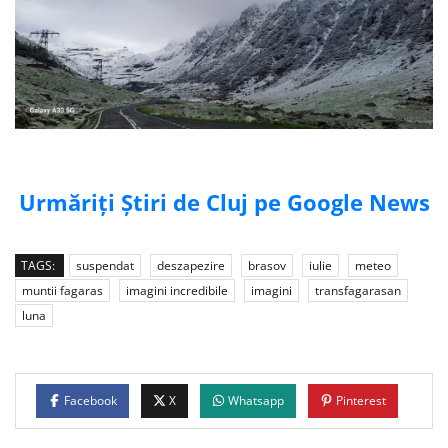
Urmăriți Știri de Cluj pe Google News
TAGS:
suspendat
deszapezire
brasov
iulie
meteo
muntii fagaras
imagini incredibile
imagini
transfagarasan
luna
Facebook
X
Whatsapp
Pinterest