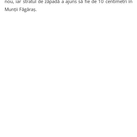
nou, iar stratul de zăpadă a ajuns să fie de 10 centimetri în
Munții Făgăraș.