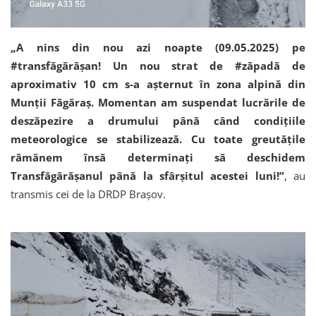
„A nins din nou azi noapte (09.05.2025) pe
#transfăgărășan! Un nou strat de #zăpadă de
aproximativ 10 cm s-a așternut în zona alpină din
Munții Făgăraș. Momentan am suspendat lucrările de
deszăpezire a drumului până când condițiile
meteorologice se stabilizează. Cu toate greutățile
rămânem însă determinați să deschidem
Transfăgărășanul până la sfârșitul acestei luni!”
, au
transmis cei de la DRDP Brașov.