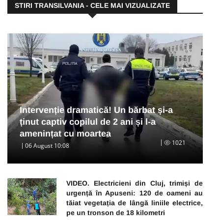
STIRI TRANSILVANIA - CELE MAI VIZUALIZATE
Intervenție dramatică! Un bărbat și-a
ținut captiv copilul de 2 ani și l-a
amenințat cu moartea
1021
06 August 10:08
VIDEO. Electricieni din Cluj, trimiși de
urgență în Apuseni: 120 de oameni au
tăiat vegetația de lângă liniile electrice,
pe un tronson de 18 kilometri