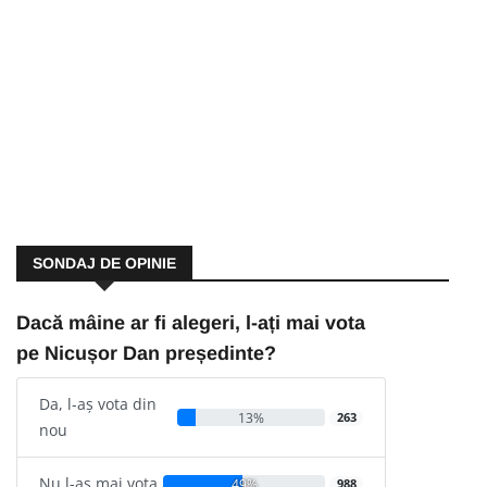
SONDAJ DE OPINIE
Dacă mâine ar fi alegeri, l-ați mai vota
pe Nicușor Dan președinte?
Da, l-aș vota din
13%
263
nou
Nu l-aș mai vota
49%
988