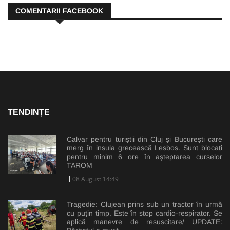
COMENTARII FACEBOOK
TENDINȚE
Calvar pentru turiștii din Cluj și București care
merg în insula grecească Lesbos. Sunt blocați
pentru minim 6 ore în așteptarea curselor
TAROM
08 August 14:49
Tragedie: Clujean prins sub un tractor în urmă
cu puțin timp. Este în stop cardio-respirator. Se
aplică manevre de resuscitare/ UPDATE: