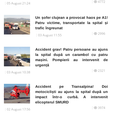
4772
05 August 21:24
Un șofer clujean a provocat haos pe A1!
Patru victime, transportate la spital și
trafic îngreunat
2996
03 August 11:55
Accident grav! Patru persoane au ajuns
la spital după un carambol cu patru
mașini. Pompierii au intervenit de
urgență
2321
03 August 10:38
Accident pe Transalpina! Doi
motocicliști au ajuns la spital după un
impact într-o curbă. A intervenit
elicopterul SMURD
3974
02 August 17:56