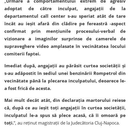
„
Urmare a comportamentului extrem de agresiv
adoptat de către inculpat, angajaţii de la
departamentul call center s-au speriat atât de tare
încât au ieşit afară din clădire pe fereastră -aspect
confirmat prin menţiunile procesului-verbal de
vizionare a imaginilor surprinse de camerele de
supraveghere video amplasate în vecinătatea locului
comiterii faptei.
Imediat după, angajaţii au părăsit curtea societăţii şi
s-au adăpostit în sediul unei benzinării Rompetrol din
vecinătate până la plecarea inculpatului, deoarece le-
a fost frică de acesta.
Mai mult decât atât, din declaraţia martorului reiese
că, după ce au ieşit toţi angajaţii în curtea societăţii,
inculpatul le-a spus să plece acasă, că îi omoară pe
toţi.
”, au reținut magistrații de la Judecătoria Cluj-Napoca.