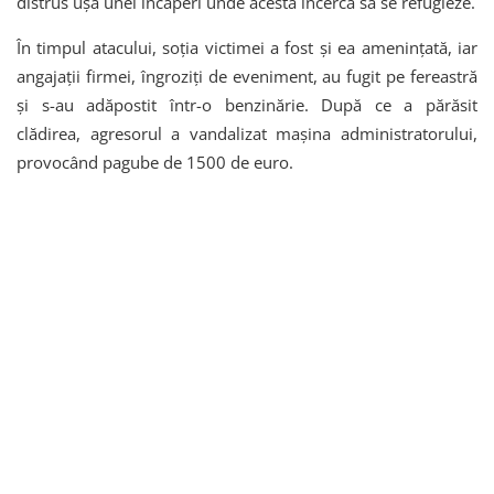
distrus ușa unei încăperi unde acesta încerca să se refugieze.
În timpul atacului, soția victimei a fost și ea amenințată, iar
angajații firmei, îngroziți de eveniment, au fugit pe fereastră
și s-au adăpostit într-o benzinărie. După ce a părăsit
clădirea, agresorul a vandalizat mașina administratorului,
provocând pagube de 1500 de euro.