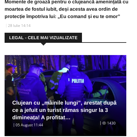
Momente de groază pentru o clujeancă amenințată cu
moartea de fostul iubit, deși acesta avea ordin de
protecție împotriva lui: „Eu comand și eu te omor”
28 Iulie 14:14
LEGAL - CELE MAI VIZUALIZATE
Clujean cu „mâinile lungi”, arestat după
ce a jefuit un turist rămas singur la 3
dimineața! A profitat…
1430
05 August 11:44