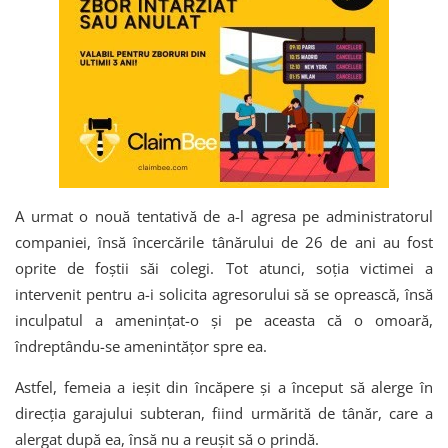
A urmat o nouă tentativă de a-l agresa pe administratorul
companiei, însă încercările tânărului de 26 de ani au fost
oprite de foștii săi colegi. Tot atunci, soția victimei a
intervenit pentru a-i solicita agresorului să se oprească, însă
inculpatul a ameninţat-o şi pe aceasta că o omoară,
îndreptându-se amenintăţor spre ea.
Astfel, femeia a ieşit din încăpere şi a început să alerge în
direcţia garajului subteran, fiind urmărită de tânăr, care a
alergat după ea, însă nu a reușit să o prindă.