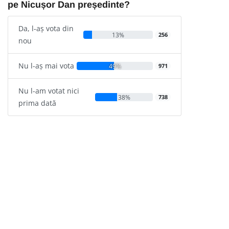
pe Nicușor Dan președinte?
Da, l-aș vota din
13%
256
nou
Nu l-aș mai vota
49%
971
Nu l-am votat nici
38%
738
prima dată