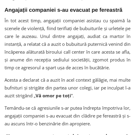
Angajații companiei s-au evacuat pe fereastră
În tot acest timp, angajații companiei asistau cu spaimă la
scenele de violență, fiind terifiați de bubuiturile și urletele pe
care le auzeau. Unul dintre angajați, audiat ca martor în
instanță, a relatat că a auzit o bubuitură puternică venind din
încăperea alăturată biroului call center în care acesta se afla,
şi anume din recepţia sediului societăţii, zgomot produs în
timp ce agresorul a spart ușa de acces în bucătărie.
Acesta a declarat că a auzit în acel context gălăgie, mai multe
bufnituri şi strigăte din partea unor colegi, iar pe inculpat l-a
auzit strigând „
Vă omor pe toţi
”.
Temându-se că agresiunile s-ar putea îndrepta împotriva lor,
angajații companiei s-au evacuat din clădire pe fereastră și s-
au ascuns într-o benzinărie din apropiere.