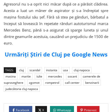
Agresorul nu s-a oprit nici măcar după ce a părăsit clădirea.
Acesta a luat un mâner de aspirator și s-a îndreptat spre
mașina fostului său șef. Fără să stea pe gânduri, bărbatul a
început să lovească în repetate rânduri autoturismul marca
Mercedes Benz, până s-a asigurat că sparge luneta și unul
dintre geamurile acestuia, cauzând un prejudiciu de 1500 de
euro.
Urmăriți Știri de Cluj pe Google News
TAGS:
cluj
scandal
instanta
usa
cluj-napoca
masina
martie
iulie
mercedes
socant
camerele de
supraveghere
zgomot
rompetrol
call center
benzinarii
judecătoria cluj-napoca
Facebook
X
Whatsapp
Pinterest