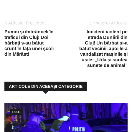
Articolul Precedent
Urmatorul Articol
Pumni și îmbrânceli în
Incident violent pe
traficul din Cluj! Doi
strada Dunării din
bărbați s-au bătut
Cluj! Un bărbat și-a
crunt în fața unei școli
bătut vecinii, apoi le-a
din Mărăști
vandalizat mașinile și
ușile: „Urla și scotea
sunete de animal”
ARTICOLE DIN ACEEAŞI CATEGORIE
LEGAL