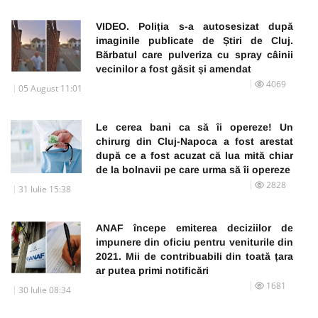
VIDEO. Poliția s-a autosesizat după
imaginile publicate de Știri de Cluj.
Bărbatul care pulveriza cu spray câinii
vecinilor a fost găsit și amendat
4069
05 August 11:01
Le cerea bani ca să îi opereze! Un
chirurg din Cluj-Napoca a fost arestat
după ce a fost acuzat că lua mită chiar
de la bolnavii pe care urma să îi opereze
2828
31 Iulie 15:38
ANAF începe emiterea deciziilor de
impunere din oficiu pentru veniturile din
2021. Mii de contribuabili din toată țara
ar putea primi notificări
1681
30 Iulie 08:34