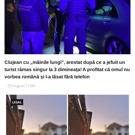
Clujean cu „mâinile lungi”, arestat după ce a jefuit un
turist rămas singur la 3 dimineața! A profitat că omul nu
vorbea română și l-a lăsat fără telefon
05 August 11:44
LEGAL