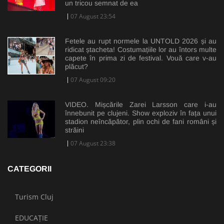
un tricou semnat de ea
07 August 23:54
Fetele au rupt normele la UNTOLD 2026 și au
ridicat ștacheta! Costumațiile lor au întors multe
capete în prima zi de festival. Vouă care v-au
plăcut?
07 August 09:20
VIDEO. Mișcările Zarei Larsson care i-au
înnebunit pe clujeni. Show exploziv în fața unui
stadion neîncăpător, plin ochi de fani români și
străini
07 August 23:38
CATEGORII
Turism Cluj
EDUCAȚIE