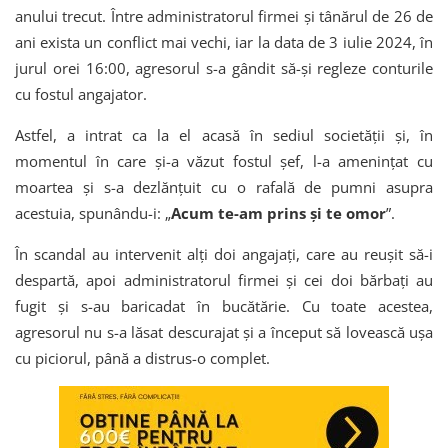
anului trecut. Între administratorul firmei și tânărul de 26 de
ani exista un conflict mai vechi, iar la data de 3 iulie 2024, în
jurul orei 16:00, agresorul s-a gândit să-și regleze conturile
cu fostul angajator.
Astfel, a intrat ca la el acasă în sediul societății și, în
momentul în care și-a văzut fostul șef, l-a amenințat cu
moartea și s-a dezlănțuit cu o rafală de pumni asupra
acestuia, spunându-i: „
Acum te-am prins şi te omor
”.
În scandal au intervenit alți doi angajați, care au reușit să-i
despartă, apoi administratorul firmei și cei doi bărbați au
fugit și s-au baricadat în bucătărie. Cu toate acestea,
agresorul nu s-a lăsat descurajat și a început să lovească ușa
cu piciorul, până a distrus-o complet.