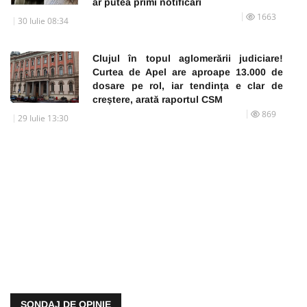
ar putea primi notificări
1663
30 Iulie 08:34
Clujul în topul aglomerării judiciare!
Curtea de Apel are aproape 13.000 de
dosare pe rol, iar tendința e clar de
creștere, arată raportul CSM
869
29 Iulie 13:30
SONDAJ DE OPINIE