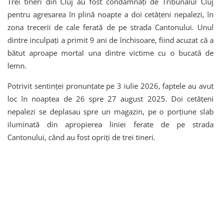
Trei tineri din Cluj au fost condamnați de Tribunalul Cluj
pentru agresarea în plină noapte a doi cetățeni nepalezi, în
zona trecerii de cale ferată de pe strada Cantonului. Unul
dintre inculpați a primit 9 ani de închisoare, fiind acuzat că a
bătut aproape mortal una dintre victime cu o bucată de
lemn.
Potrivit sentinței pronunțate pe 3 iulie 2026, faptele au avut
loc în noaptea de 26 spre 27 august 2025. Doi cetățeni
nepalezi se deplasau spre un magazin, pe o porțiune slab
iluminată din apropierea liniei ferate de pe strada
Cantonului, când au fost opriți de trei tineri.