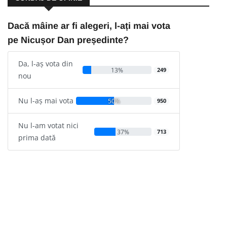
Dacă mâine ar fi alegeri, l-ați mai vota
pe Nicușor Dan președinte?
Da, l-aș vota din
13%
249
nou
Nu l-aș mai vota
50%
950
Nu l-am votat nici
37%
713
prima dată