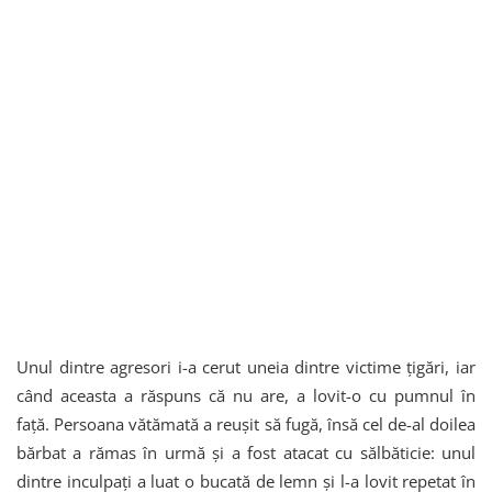
Unul dintre agresori i-a cerut uneia dintre victime țigări, iar
când aceasta a răspuns că nu are, a lovit-o cu pumnul în
față. Persoana vătămată a reușit să fugă, însă cel de-al doilea
bărbat a rămas în urmă și a fost atacat cu sălbăticie: unul
dintre inculpați a luat o bucată de lemn și l-a lovit repetat în