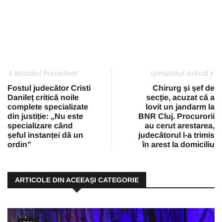
Articolul Precedent
Urmatorul Articol
Fostul judecător Cristi
Chirurg și șef de
Danileț critică noile
secție, acuzat că a
complete specializate
lovit un jandarm la
din justiție: „Nu este
BNR Cluj. Procurorii
specializare când
au cerut arestarea,
șeful instanței dă un
judecătorul l-a trimis
ordin”
în arest la domiciliu
ARTICOLE DIN ACEEAŞI CATEGORIE