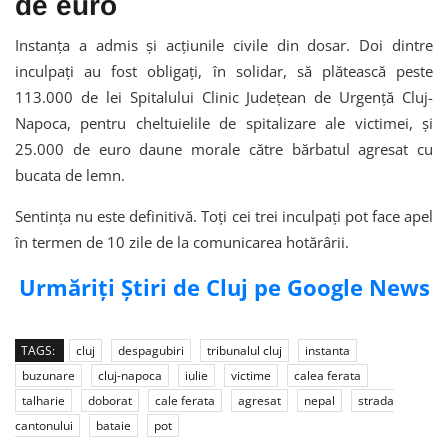
de euro
Instanța a admis și acțiunile civile din dosar. Doi dintre
inculpați au fost obligați, în solidar, să plătească peste
113.000 de lei Spitalului Clinic Județean de Urgență Cluj-
Napoca, pentru cheltuielile de spitalizare ale victimei, și
25.000 de euro daune morale către bărbatul agresat cu
bucata de lemn.
Sentința nu este definitivă. Toți cei trei inculpați pot face apel
în termen de 10 zile de la comunicarea hotărârii.
Urmăriți Știri de Cluj pe Google News
TAGS:
cluj
despagubiri
tribunalul cluj
instanta
buzunare
cluj-napoca
iulie
victime
calea ferata
talharie
doborat
cale ferata
agresat
nepal
strada
cantonului
bataie
pot