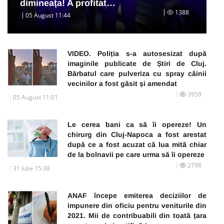
dimineața! A profitat…
1388
05 August 11:44
VIDEO. Poliția s-a autosesizat după
imaginile publicate de Știri de Cluj.
Bărbatul care pulveriza cu spray câinii
vecinilor a fost găsit și amendat
3959
05 August 11:01
Le cerea bani ca să îi opereze! Un
chirurg din Cluj-Napoca a fost arestat
după ce a fost acuzat că lua mită chiar
de la bolnavii pe care urma să îi opereze
2798
31 Iulie 15:38
ANAF începe emiterea deciziilor de
impunere din oficiu pentru veniturile din
2021. Mii de contribuabili din toată țara