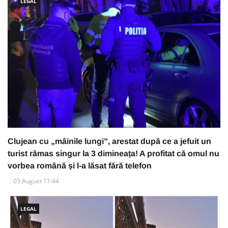
LEGAL
Clujean cu „mâinile lungi”, arestat după ce a jefuit un
turist rămas singur la 3 dimineața! A profitat că omul nu
vorbea română și l-a lăsat fără telefon
05 August 11:44
LEGAL