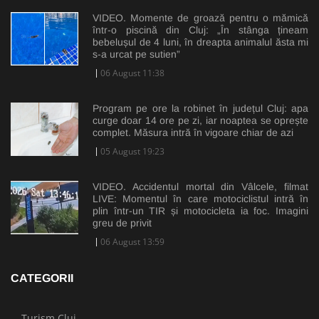
VIDEO. Momente de groază pentru o mămică
într-o piscină din Cluj: „În stânga țineam
bebelușul de 4 luni, în dreapta animalul ăsta mi
s-a urcat pe sutien”
06 August 11:38
Program pe ore la robinet în județul Cluj: apa
curge doar 14 ore pe zi, iar noaptea se oprește
complet. Măsura intră în vigoare chiar de azi
05 August 19:23
VIDEO. Accidentul mortal din Vâlcele, filmat
LIVE: Momentul în care motociclistul intră în
plin într-un TIR și motocicleta ia foc. Imagini
greu de privit
06 August 13:59
CATEGORII
Turism Cluj