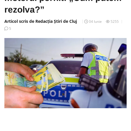
rezolva?”
Articol scris de Redacția Știri de Cluj
04 Iunie
5255
5