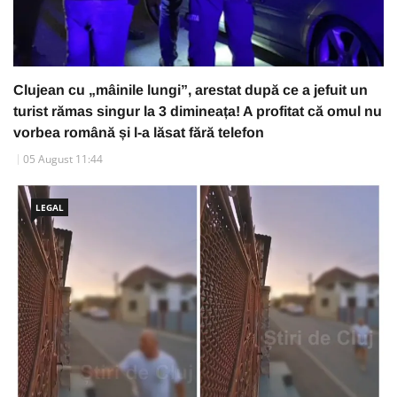
Clujean cu „mâinile lungi”, arestat după ce a jefuit un
turist rămas singur la 3 dimineața! A profitat că omul nu
vorbea română și l-a lăsat fără telefon
05 August 11:44
LEGAL