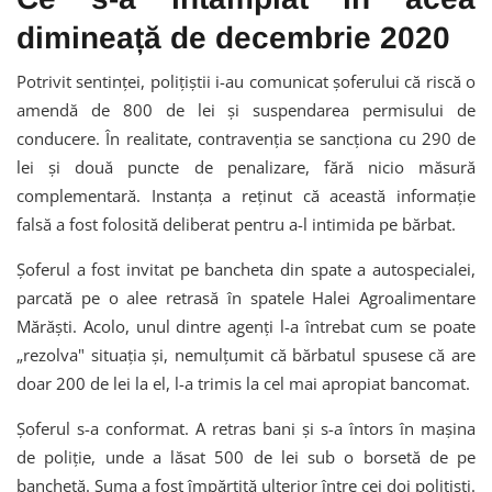
dimineață de decembrie 2020
Potrivit sentinței, polițiștii i-au comunicat șoferului că riscă o
amendă de 800 de lei și suspendarea permisului de
conducere. În realitate, contravenția se sancționa cu 290 de
lei și două puncte de penalizare, fără nicio măsură
complementară. Instanța a reținut că această informație
falsă a fost folosită deliberat pentru a-l intimida pe bărbat.
Șoferul a fost invitat pe bancheta din spate a autospecialei,
parcată pe o alee retrasă în spatele Halei Agroalimentare
Mărăști. Acolo, unul dintre agenți l-a întrebat cum se poate
„rezolva" situația și, nemulțumit că bărbatul spusese că are
doar 200 de lei la el, l-a trimis la cel mai apropiat bancomat.
Șoferul s-a conformat. A retras bani și s-a întors în mașina
de poliție, unde a lăsat 500 de lei sub o borsetă de pe
banchetă. Suma a fost împărțită ulterior între cei doi polițiști.