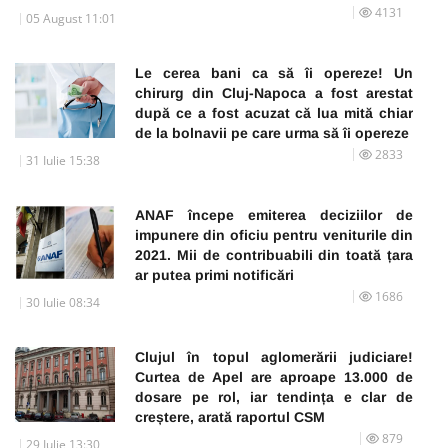
4131
05 August 11:01
Le cerea bani ca să îi opereze! Un
chirurg din Cluj-Napoca a fost arestat
după ce a fost acuzat că lua mită chiar
de la bolnavii pe care urma să îi opereze
2833
31 Iulie 15:38
ANAF începe emiterea deciziilor de
impunere din oficiu pentru veniturile din
2021. Mii de contribuabili din toată țara
ar putea primi notificări
1686
30 Iulie 08:34
Clujul în topul aglomerării judiciare!
Curtea de Apel are aproape 13.000 de
dosare pe rol, iar tendința e clar de
creștere, arată raportul CSM
879
29 Iulie 13:30