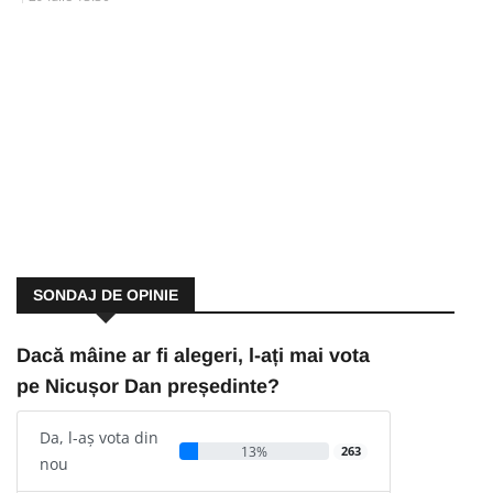
SONDAJ DE OPINIE
Dacă mâine ar fi alegeri, l-ați mai vota
pe Nicușor Dan președinte?
Da, l-aș vota din
13%
263
nou