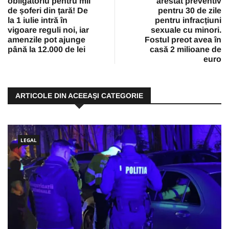
obligatoriu pentru mii
arestat preventiv
de șoferi din țară! De
pentru 30 de zile
la 1 iulie intră în
pentru infracțiuni
vigoare reguli noi, iar
sexuale cu minori.
amenzile pot ajunge
Fostul preot avea în
până la 12.000 de lei
casă 2 milioane de
euro
ARTICOLE DIN ACEEAŞI CATEGORIE
LEGAL