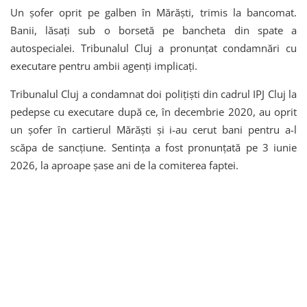
Un șofer oprit pe galben în Mărăști, trimis la bancomat.
Banii, lăsați sub o borsetă pe bancheta din spate a
autospecialei. Tribunalul Cluj a pronunțat condamnări cu
executare pentru ambii agenți implicați.
Tribunalul Cluj a condamnat doi polițiști din cadrul IPJ Cluj la
pedepse cu executare după ce, în decembrie 2020, au oprit
un șofer în cartierul Mărăști și i-au cerut bani pentru a-l
scăpa de sancțiune. Sentința a fost pronunțată pe 3 iunie
2026, la aproape șase ani de la comiterea faptei.