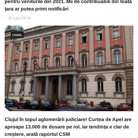
pentru veniturile din 2021. Mii de contribuabili din toată
țara ar putea primi notificări
30 Iulie 08:34
LEGAL
Clujul în topul aglomerării judiciare! Curtea de Apel are
aproape 13.000 de dosare pe rol, iar tendința e clar de
creștere, arată raportul CSM