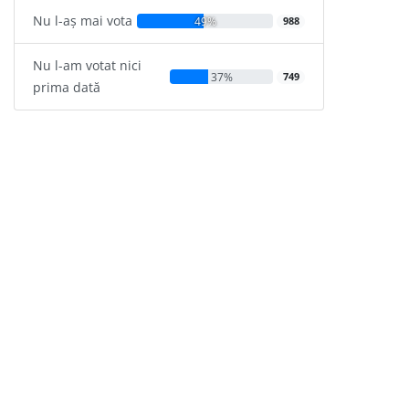
Nu l-aș mai vota
49%
988
Nu l-am votat nici
37%
749
prima dată