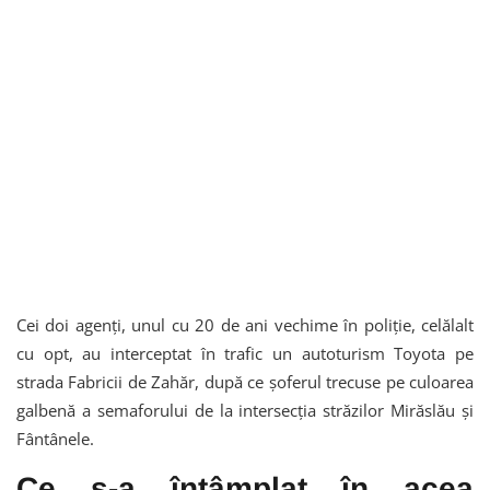
Cei doi agenți, unul cu 20 de ani vechime în poliție, celălalt
cu opt, au interceptat în trafic un autoturism Toyota pe
strada Fabricii de Zahăr, după ce șoferul trecuse pe culoarea
galbenă a semaforului de la intersecția străzilor Mirăslău și
Fântânele.
Ce s-a întâmplat în acea