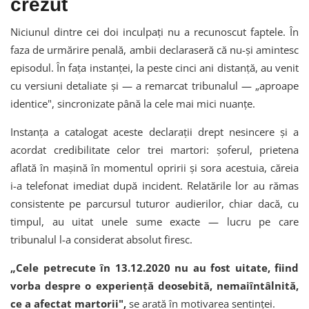
crezut
Niciunul dintre cei doi inculpați nu a recunoscut faptele. În
faza de urmărire penală, ambii declaraseră că nu-și amintesc
episodul. În fața instanței, la peste cinci ani distanță, au venit
cu versiuni detaliate și — a remarcat tribunalul — „aproape
identice", sincronizate până la cele mai mici nuanțe.
Instanța a catalogat aceste declarații drept nesincere și a
acordat credibilitate celor trei martori: șoferul, prietena
aflată în mașină în momentul opririi și sora acestuia, căreia
i-a telefonat imediat după incident. Relatările lor au rămas
consistente pe parcursul tuturor audierilor, chiar dacă, cu
timpul, au uitat unele sume exacte — lucru pe care
tribunalul l-a considerat absolut firesc.
„Cele petrecute în 13.12.2020 nu au fost uitate, fiind
vorba despre o experiență deosebită, nemaiîntâlnită,
ce a afectat martorii",
se arată în motivarea sentinței.