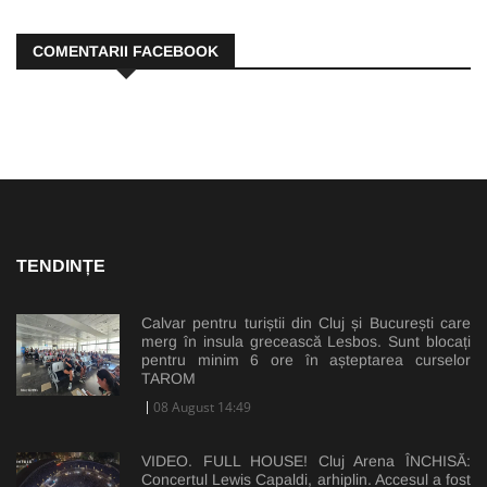
COMENTARII FACEBOOK
TENDINȚE
Calvar pentru turiștii din Cluj și București care
merg în insula grecească Lesbos. Sunt blocați
pentru minim 6 ore în așteptarea curselor
TAROM
08 August 14:49
VIDEO. FULL HOUSE! Cluj Arena ÎNCHISĂ:
Concertul Lewis Capaldi, arhiplin. Accesul a fost