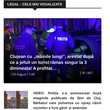
LEGAL - CELE MAI VIZUALIZATE
Clujean cu „mâinile lungi”, arestat după
ce a jefuit un turist rămas singur la 3
dimineața! A profitat…
1467
05 August 11:44
VIDEO. Poliția s-a autosesizat după
imaginile publicate de Știri de Cluj.
Bărbatul care pulveriza cu spray câinii
vecinilor a fost găsit și amendat