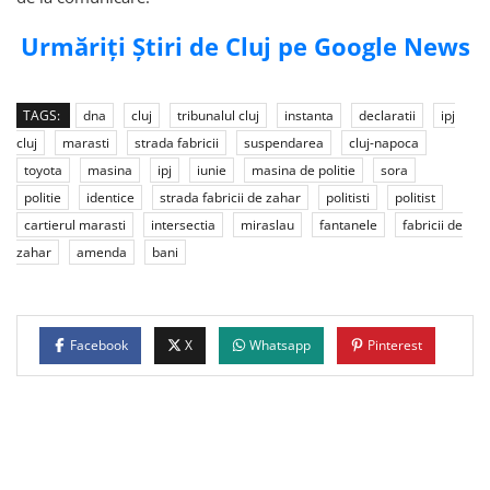
Urmăriți Știri de Cluj pe Google News
TAGS:
dna
cluj
tribunalul cluj
instanta
declaratii
ipj
cluj
marasti
strada fabricii
suspendarea
cluj-napoca
toyota
masina
ipj
iunie
masina de politie
sora
politie
identice
strada fabricii de zahar
politisti
politist
cartierul marasti
intersectia
miraslau
fantanele
fabricii de
zahar
amenda
bani
Facebook
X
Whatsapp
Pinterest