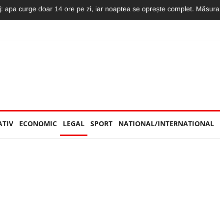
mat LIVE: Momentul în care motociclistul intră în plin într-un TIR și moto
ATIV
ECONOMIC
LEGAL
SPORT
NATIONAL/INTERNATIONAL