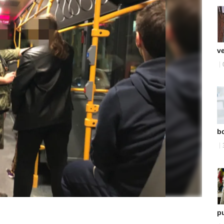
ve
bo
pu