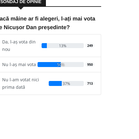
SONDAJ DE OPINIE
acă mâine ar fi alegeri, l-ați mai vota
e Nicușor Dan președinte?
Da, l-aș vota din
13%
249
nou
Nu l-aș mai vota
50%
950
Nu l-am votat nici
37%
713
prima dată