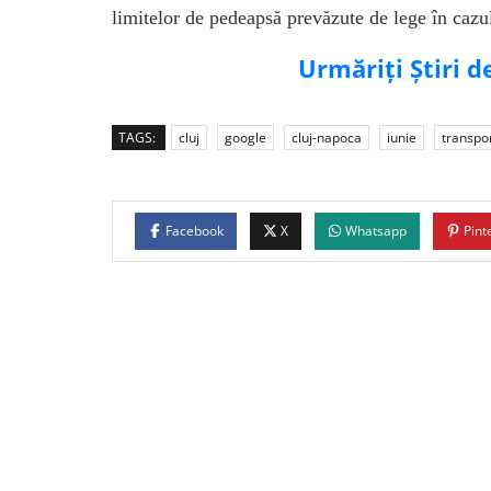
limitelor de pedeapsă prevăzute de lege în cazul 
Urmăriți Știri 
TAGS:
cluj
google
cluj-napoca
iunie
transpo
Facebook
X
Whatsapp
Pint