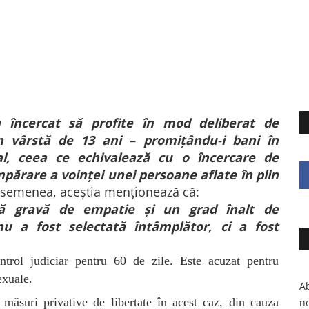
a încercat să profite în mod deliberat de
în vârstă de 13 ani – promiţându-i bani în
al, ceea ce echivalează cu o încercare de
părare a voinţei unei persoane aflate în plin
asemenea, aceștia menționează că:
să gravă de empatie şi un grad înalt de
 nu a fost selectată întâmplător, ci a fost
ntrol judiciar pentru 60 de zile. Este acuzat pentru
exuale.
Ab
măsuri privative de libertate în acest caz, din cauza
no