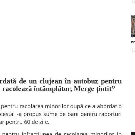
cr
ordată de un clujean în autobuz pentru
e racolează întâmplător, Merge țintit”
t pentru racolarea minorilor după ce a abordat o
Acesta i-a propus sume de bani pentru raporturi
ar pentru 60 de zile.
 pentru infracţiunea de racolarea minorilor în