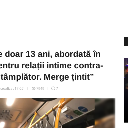
de doar 13 ani, abordată în
ntru relații intime contra-
tâmplător. Merge țintit”
actualizat
17:05
)
7949
7