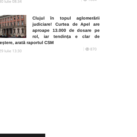
30 Iulie 08:34
Clujul în topul aglomerării
judiciare! Curtea de Apel are
aproape 13.000 de dosare pe
rol, iar tendința e clar de
eștere, arată raportul CSM
870
29 Iulie 13:30