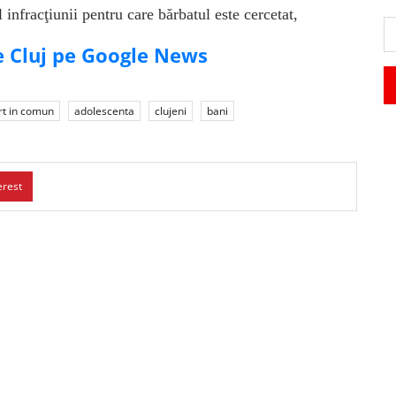
infracţiunii pentru care bărbatul este cercetat,
de Cluj pe Google News
rt in comun
adolescenta
clujeni
bani
erest