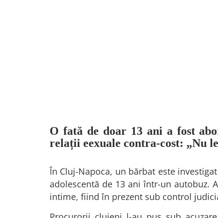
O fată de doar 13 ani a fost ab
relații eexuale contra-cost: „Nu l
În Cluj-Napoca, un bărbat este investiga
adolescentă de 13 ani într-un autobuz. 
intime, fiind în prezent sub control judici
Procurorii clujeni l-au pus sub acuzare