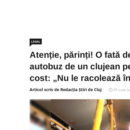
LEGAL
Atenție, părinți! O fată 
autobuz de un clujean pe
cost: „Nu le racolează în
Articol scris de Redacția Știri de Cluj
05 Iunie
(