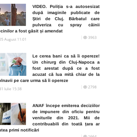
VIDEO. Poliția s-a autosesizat
după imaginile publicate de
Știri de Cluj. Bărbatul care
pulveriza cu spray câinii
cinilor a fost găsit și amendat
3963
05 August 11:01
Le cerea bani ca să îi opereze!
Un chirurg din Cluj-Napoca a
fost arestat după ce a fost
acuzat că lua mită chiar de la
lnavii pe care urma să îi opereze
2798
31 Iulie 15:38
ANAF începe emiterea deciziilor
de impunere din oficiu pentru
veniturile din 2021. Mii de
contribuabili din toată țara ar
tea primi notificări
1664