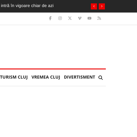
cicleta ia foc. Imagini greu de privit
TURISM CLUJ
VREMEA CLUJ
DIVERTISMENT