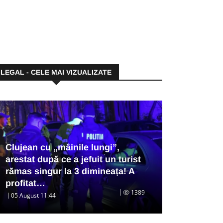
LEGAL - CELE MAI VIZUALIZATE
Clujean cu „mâinile lungi”,
arestat după ce a jefuit un turist
rămas singur la 3 dimineața! A
profitat…
1389
05 August 11:44