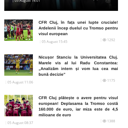
05 August 14:01
CFR Cluj, în fața unei lupte cruciale!
Ardelenii încep duelul cu Tromso pentru
visul european
1292
05 August 15:45
Nicușor Stanciu la Universitatea Cluj.
Marele vis al lui Radu Constantea:
„Analizăm intern și vom lua cea mai
bună decizie”
1175
05 August 11:06
CFR Cluj plătește o avere pentru visul
european! Deplasarea la Tromso costă
160.000 de euro, iar miza este de 4,5
milioane de euro
1388
05 August 08:37