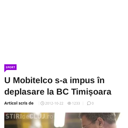
SPORT
U Mobitelco s-a impus în
deplasare la BC Timișoara
Articol scris de
2012-10-22
1233
0