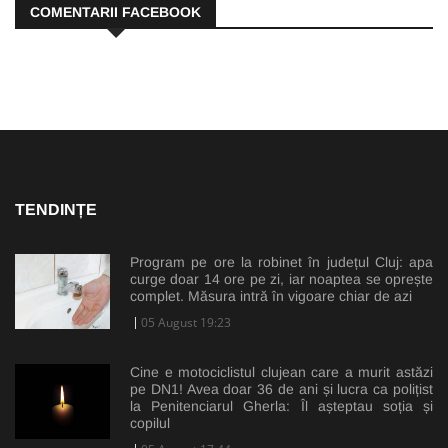
COMENTARII FACEBOOK
TENDINȚE
Program pe ore la robinet în județul Cluj: apa
curge doar 14 ore pe zi, iar noaptea se oprește
complet. Măsura intră în vigoare chiar de azi
05 August 19:23
Cine e motociclistul clujean care a murit astăzi
pe DN1! Avea doar 36 de ani și lucra ca polițist
la Penitenciarul Gherla: Îl așteptau soția și
copilul