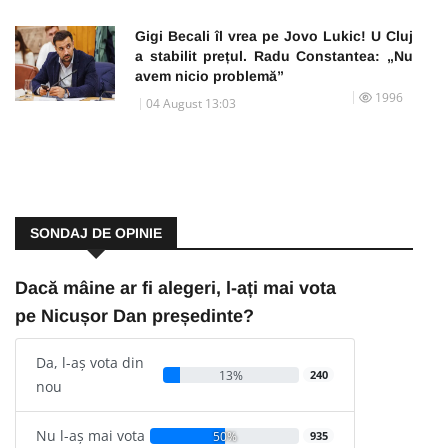
Gigi Becali îl vrea pe Jovo Lukic! U Cluj
a stabilit prețul. Radu Constantea: „Nu
avem nicio problemă”
1996
04 August 13:03
SONDAJ DE OPINIE
Dacă mâine ar fi alegeri, l-ați mai vota
pe Nicușor Dan președinte?
Da, l-aș vota din
13%
240
nou
Nu l-aș mai vota
50%
935