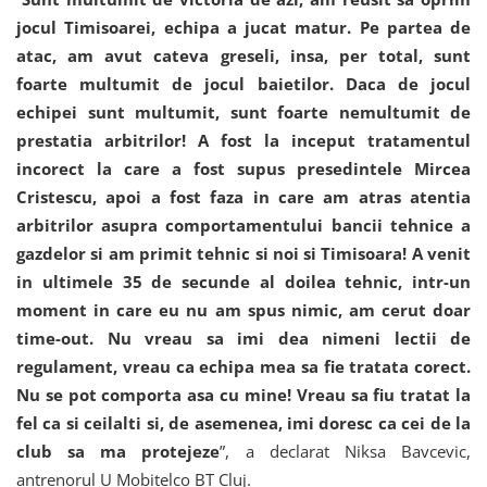
jocul Timisoarei, echipa a jucat matur. Pe partea de
atac, am avut cateva greseli, insa, per total, sunt
foarte multumit de jocul baietilor. Daca de jocul
echipei sunt multumit, sunt foarte nemultumit de
prestatia arbitrilor! A fost la inceput tratamentul
incorect la care a fost supus presedintele Mircea
Cristescu, apoi a fost faza in care am atras atentia
arbitrilor asupra comportamentului bancii tehnice a
gazdelor si am primit tehnic si noi si Timisoara! A venit
in ultimele 35 de secunde al doilea tehnic, intr-un
moment in care eu nu am spus nimic, am cerut doar
time-out. Nu vreau sa imi dea nimeni lectii de
regulament, vreau ca echipa mea sa fie tratata corect.
Nu se pot comporta asa cu mine! Vreau sa fiu tratat la
fel ca si ceilalti si, de asemenea, imi doresc ca cei de la
club sa ma protejeze
”, a declarat Niksa Bavcevic,
antrenorul U Mobitelco BT Cluj.