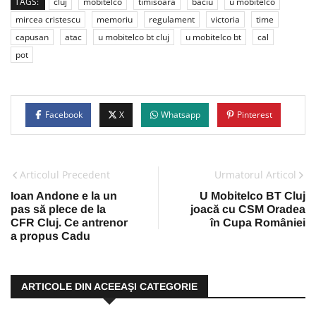
TAGS:
cluj
mobitelco
timisoara
baciu
u mobitelco
mircea cristescu
memoriu
regulament
victoria
time
capusan
atac
u mobitelco bt cluj
u mobitelco bt
cal
pot
Facebook
X
Whatsapp
Pinterest
Articolul Precedent
Urmatorul Articol
Ioan Andone e la un
U Mobitelco BT Cluj
pas să plece de la
joacă cu CSM Oradea
CFR Cluj. Ce antrenor
în Cupa României
a propus Cadu
ARTICOLE DIN ACEEAŞI CATEGORIE