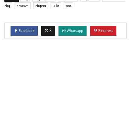
cluj
craiova
clujeni
u-bt
pot
Facebook
X
Whatsapp
Pinterest