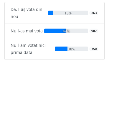
Da, l-aș vota din
13%
263
nou
Nu l-aș mai vota
49%
987
Nu l-am votat nici
38%
750
prima dată