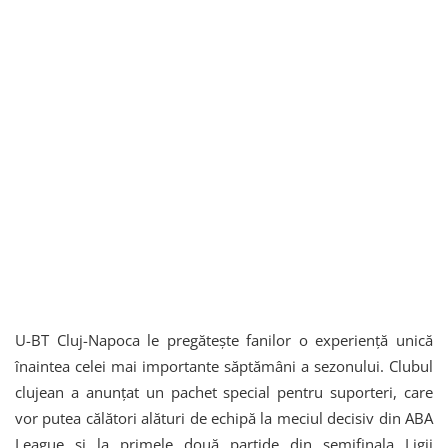
U-BT Cluj-Napoca le pregătește fanilor o experiență unică
înaintea celei mai importante săptămâni a sezonului. Clubul
clujean a anunțat un pachet special pentru suporteri, care
vor putea călători alături de echipă la meciul decisiv din ABA
League și la primele două partide din semifinala Ligii