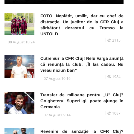
FOTO. Neplătit, umilit, dar cu chef de
distracţie. Un jucător de la CFR Cluj a
sărbătorit dezastrul cu Tromso la
UNTOLD
2115
08 August 10:24
Cutremur la CFR Cluj! Nelu Varga anunță
că renunță la club: „Îl las cadou. Nu
vreau niciun ban”
1984
07 August 10:16
Transfer de milioane pentru „U” Cluj?
Golgheterul SuperLigii poate ajunge în
Germania
1087
07 August 09:14
Revenire de senzație la CFR Cluj?