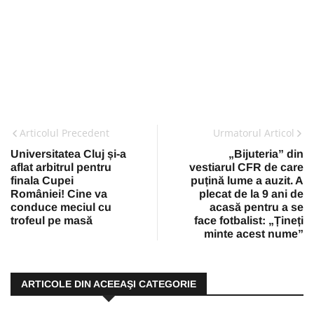
Articolul Precedent
Urmatorul Articol
Universitatea Cluj și-a
„Bijuteria” din
aflat arbitrul pentru
vestiarul CFR de care
finala Cupei
puțină lume a auzit. A
României! Cine va
plecat de la 9 ani de
conduce meciul cu
acasă pentru a se
trofeul pe masă
face fotbalist: „Țineți
minte acest nume”
ARTICOLE DIN ACEEAŞI CATEGORIE