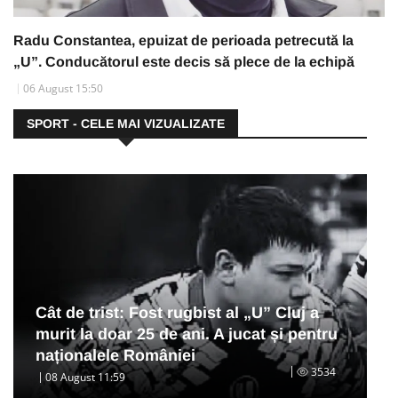
Radu Constantea, epuizat de perioada petrecută la
„U”. Conducătorul este decis să plece de la echipă
06 August 15:50
SPORT - CELE MAI VIZUALIZATE
Cât de trist: Fost rugbist al „U” Cluj a
murit la doar 25 de ani. A jucat și pentru
naționalele României
3534
08 August 11:59