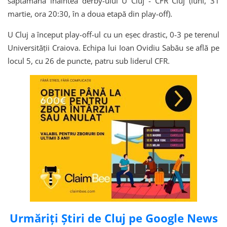
săptămână înaintea derby-ului U Cluj - CFR Cluj (luni, 31
martie, ora 20:30, în a doua etapă din play-off).
U Cluj a început play-off-ul cu un eșec drastic, 0-3 pe terenul
Universității Craiova. Echipa lui Ioan Ovidiu Sabău se află pe
locul 5, cu 26 de puncte, patru sub liderul CFR.
Urmăriți Știri de Cluj pe Google News