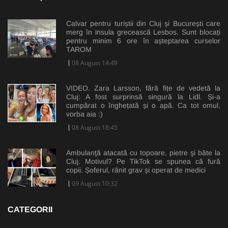
Calvar pentru turiștii din Cluj și București care
merg în insula grecească Lesbos. Sunt blocați
pentru minim 6 ore în așteptarea curselor
TAROM
08 August 14:49
VIDEO. Zara Larsson, fără fițe de vedetă la
Cluj: A fost surprinsă singură la Lidl. Și-a
cumpărat o înghețată și o apă. Ca tot omul,
vorba aia :)
08 August 18:45
Ambulanţă atacată cu topoare, pietre şi bâte la
Cluj. Motivul? Pe TikTok se spunea că fură
copii. Șoferul, rănit grav și operat de medici
09 August 10:32
CATEGORII