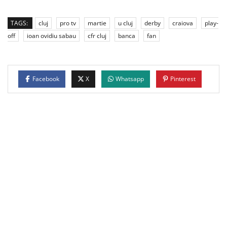
TAGS:
cluj
pro tv
martie
u cluj
derby
craiova
play-
off
ioan ovidiu sabau
cfr cluj
banca
fan
Facebook
X
Whatsapp
Pinterest