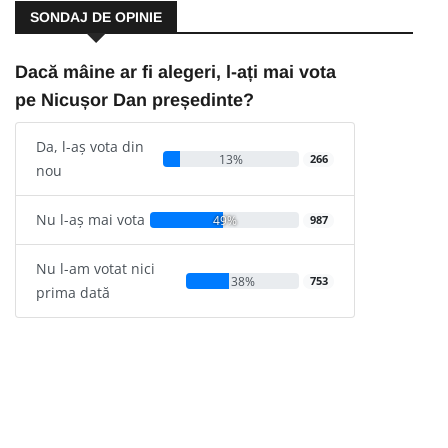
SONDAJ DE OPINIE
Dacă mâine ar fi alegeri, l-ați mai vota
pe Nicușor Dan președinte?
Da, l-aș vota din
13%
266
nou
Nu l-aș mai vota
49%
987
Nu l-am votat nici
38%
753
prima dată