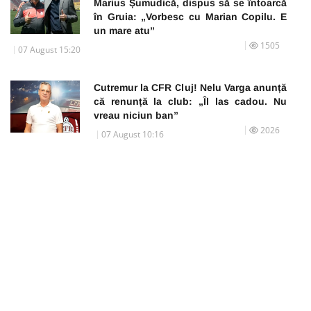
Marius Șumudică, dispus să se întoarcă
în Gruia: „Vorbesc cu Marian Copilu. E
un mare atu”
1505
07 August 15:20
Cutremur la CFR Cluj! Nelu Varga anunță
că renunță la club: „Îl las cadou. Nu
vreau niciun ban”
2026
07 August 10:16