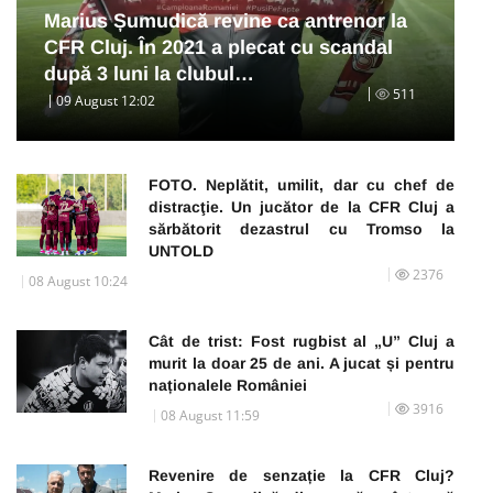
Marius Șumudică revine ca antrenor la
CFR Cluj. În 2021 a plecat cu scandal
după 3 luni la clubul…
511
09 August 12:02
FOTO. Neplătit, umilit, dar cu chef de
distracţie. Un jucător de la CFR Cluj a
sărbătorit dezastrul cu Tromso la
UNTOLD
2376
08 August 10:24
Cât de trist: Fost rugbist al „U” Cluj a
murit la doar 25 de ani. A jucat și pentru
naționalele României
3916
08 August 11:59
Revenire de senzație la CFR Cluj?