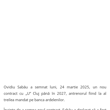
Ovidiu Sabău a semnat luni, 24 martie 2025, un nou
contract cu „U” Cluj până în 2027, antrenorul fiind la al
treilea mandat pe banca ardelenilor.
Înainte de a semna noul contract, Sabău a declarat că a fost