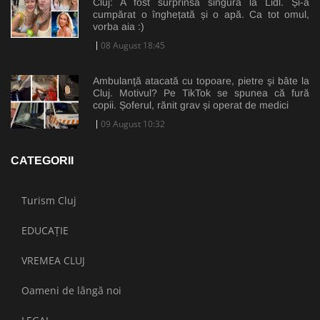
Cluj: A fost surprinsă singură la Lidl. Și-a
cumpărat o înghețată și o apă. Ca tot omul,
vorba aia :)
08 August 18:45
Ambulanţă atacată cu topoare, pietre şi bâte la
Cluj. Motivul? Pe TikTok se spunea că fură
copii. Șoferul, rănit grav și operat de medici
09 August 10:32
CATEGORII
Turism Cluj
EDUCAȚIE
VREMEA CLUJ
Oameni de lângă noi