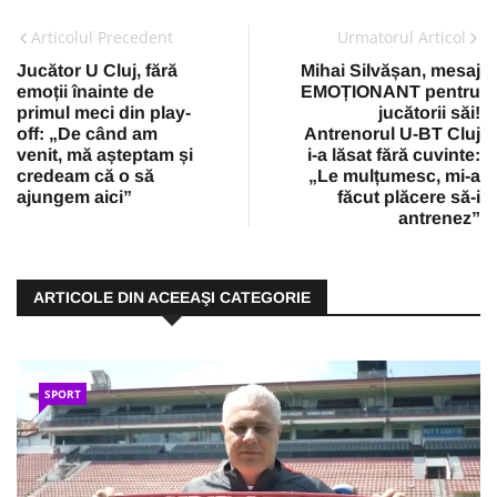
Articolul Precedent
Urmatorul Articol
Jucător U Cluj, fără
Mihai Silvășan, mesaj
emoții înainte de
EMOȚIONANT pentru
primul meci din play-
jucătorii săi!
off: „De când am
Antrenorul U-BT Cluj
venit, mă așteptam și
i-a lăsat fără cuvinte:
credeam că o să
„Le mulțumesc, mi-a
ajungem aici”
făcut plăcere să-i
antrenez”
ARTICOLE DIN ACEEAŞI CATEGORIE
SPORT