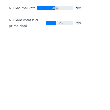
Nu l-aș mai vota
49%
987
Nu l-am votat nici
38%
753
prima dată