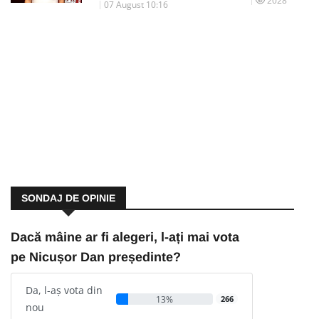
2028
07 August 10:16
SONDAJ DE OPINIE
Dacă mâine ar fi alegeri, l-ați mai vota
pe Nicușor Dan președinte?
Da, l-aș vota din
13%
266
nou