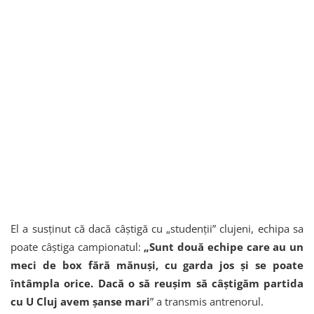
El a susținut că dacă câștigă cu „studenții” clujeni, echipa sa
poate câștiga campionatul:
„Sunt două echipe care au un
meci de box fără mănuși, cu garda jos și se poate
întâmpla orice. Dacă o să reușim să câștigăm partida
cu U Cluj avem șanse mari
” a transmis antrenorul.