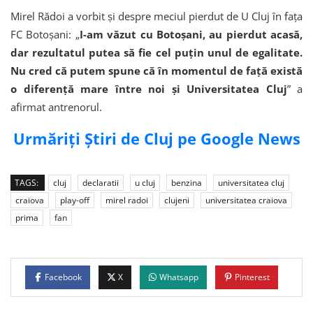
Mirel Rădoi a vorbit și despre meciul pierdut de U Cluj în fața
FC Botoșani: „
I-am văzut cu Botoșani, au pierdut acasă,
dar rezultatul putea să fie cel puțin unul de egalitate.
Nu cred că putem spune că în momentul de față există
o diferență mare între noi și Universitatea Cluj
” a
afirmat antrenorul.
Urmăriți Știri de Cluj pe Google News
TAGS:
cluj
declaratii
u cluj
benzina
universitatea cluj
craiova
play-off
mirel radoi
clujeni
universitatea craiova
prima
fan
Facebook
X
Whatsapp
Pinterest