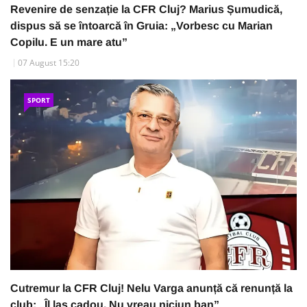
Revenire de senzație la CFR Cluj? Marius Șumudică,
dispus să se întoarcă în Gruia: „Vorbesc cu Marian
Copilu. E un mare atu”
07 August 15:20
SPORT
Cutremur la CFR Cluj! Nelu Varga anunță că renunță la
club: „Îl las cadou. Nu vreau niciun ban”