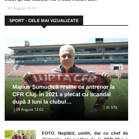
07 August 10:16
SPORT - CELE MAI VIZUALIZATE
Marius Șumudică revine ca antrenor la
CFR Cluj. În 2021 a plecat cu scandal
după 3 luni la clubul…
578
09 August 12:02
FOTO. Neplătit, umilit, dar cu chef de