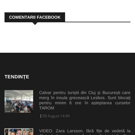
COMENTARII FACEBOOK
TENDINȚE
Calvar pentru turiștii din Cluj și București care
merg în insula grecească Lesbos. Sunt blocați
pentru minim 6 ore în așteptarea curselor
TAROM
08 August 14:49
VIDEO. Zara Larsson, fără fițe de vedetă la