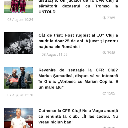
distracţie. Un jucător de la CFR Cluj a
sărbătorit dezastrul cu Tromso la
UNTOLD
2385
08 August 10:24
Cât de trist: Fost rugbist al „U” Cluj a
murit la doar 25 de ani. A jucat și pentru
naționalele României
3948
08 August 11:59
Revenire de senzație la CFR Cluj?
Marius Șumudică, dispus să se întoarcă
în Gruia: „Vorbesc cu Marian Copilu. E
un mare atu”
1505
07 August 15:20
Cutremur la CFR Cluj! Nelu Varga anunță
că renunță la club: „Îl las cadou. Nu
vreau niciun ban”