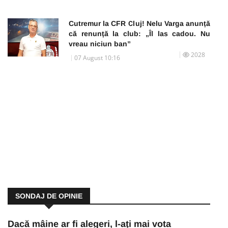
Cutremur la CFR Cluj! Nelu Varga anunță
că renunță la club: „Îl las cadou. Nu
vreau niciun ban”
2028
07 August 10:16
SONDAJ DE OPINIE
Dacă mâine ar fi alegeri, l-ați mai vota