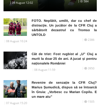
584
09 August 12:02
FOTO. Neplătit, umilit, dar cu chef de
distracţie. Un jucător de la CFR Cluj a
sărbătorit dezastrul cu Tromso la
UNTOLD
2386
08 August 10:24
Cât de trist: Fost rugbist al „U” Cluj a
murit la doar 25 de ani. A jucat și pentru
naționalele României
3950
08 August 11:59
Revenire de senzație la CFR Cluj?
Marius Șumudică, dispus să se întoarcă
în Gruia: „Vorbesc cu Marian Copilu. E
un mare atu”
1505
07 August 15:20