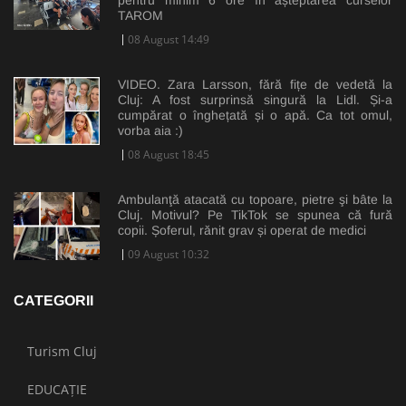
TAROM
08 August 14:49
VIDEO. Zara Larsson, fără fițe de vedetă la
Cluj: A fost surprinsă singură la Lidl. Și-a
cumpărat o înghețată și o apă. Ca tot omul,
vorba aia :)
08 August 18:45
Ambulanţă atacată cu topoare, pietre şi bâte la
Cluj. Motivul? Pe TikTok se spunea că fură
copii. Șoferul, rănit grav și operat de medici
09 August 10:32
CATEGORII
Turism Cluj
EDUCAȚIE