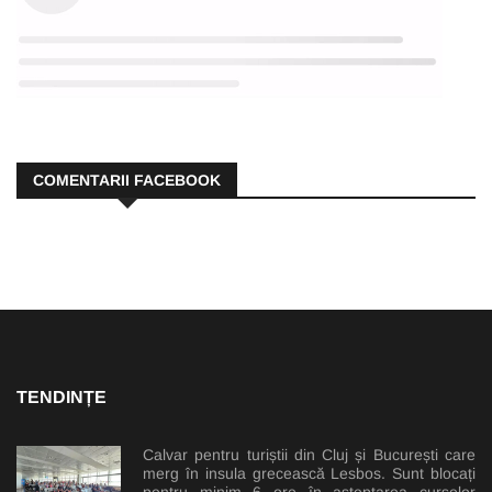
COMENTARII FACEBOOK
TENDINȚE
Calvar pentru turiștii din Cluj și București care
merg în insula grecească Lesbos. Sunt blocați
pentru minim 6 ore în așteptarea curselor