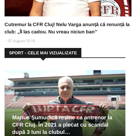
Cutremur la CFR Cluj! Nelu Varga anunță că renunță la
club: „Îl las cadou. Nu vreau niciun ban”
07 August 10:16
SPORT - CELE MAI VIZUALIZATE
Marius Șumudică revine ca antrenor la
CFR Cluj. În 2021 a plecat cu scandal
după 3 luni la clubul…