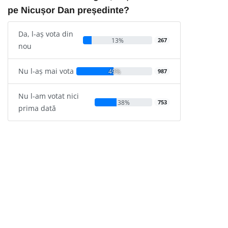
pe Nicușor Dan președinte?
Da, l-aș vota din
13%
267
nou
Nu l-aș mai vota
49%
987
Nu l-am votat nici
38%
753
prima dată