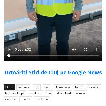
Urmăriți Știri de Cluj pe Google News
TAGS:
romania
cluj
boc
cluj-napoca
bazin
borhanci
bazinul olimpic
emil boc
inot
dizabilitati
olimpic
exclusiv
sportul
moderna