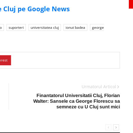
de Cluj pe Google News
ro
suporteri
universitatea cluj
ionut badea
george
erest
Urmatorul Articol
Finantatorul Universitatii Cluj, Florian
Walter: Sansele ca George Florescu sa
semneze cu U Cluj sunt mici