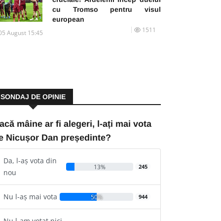
cu Tromso pentru visul
european
1511
05 August 15:45
SONDAJ DE OPINIE
acă mâine ar fi alegeri, l-ați mai vota
e Nicușor Dan președinte?
Da, l-aș vota din
13%
245
nou
Nu l-aș mai vota
50%
944
Nu l-am votat nici