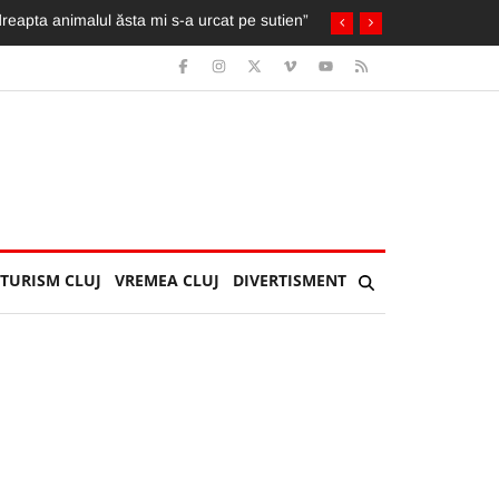
herla: Îl așteptau soția și copilul
TURISM CLUJ
VREMEA CLUJ
DIVERTISMENT