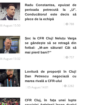
Radu Constantea, epuizat de
perioada petrecută la „U”.
Conducătorul este decis să
plece de la echipă
788
06 August 15:50
Șoc la CFR Cluj! Neluțu Varga
se gândește să se retragă din
fotbal: „M-am săturat! Cât să
mai pierd bani?”
757
06 August 13:32
Lovitură de proporții în Cluj!
Dan Petrescu negociază cu
marea rivală a CFR-ului
2282
05 August 14:01
CFR Cluj, în fața unei lupte
cruciale! Ardelenii încep duelul