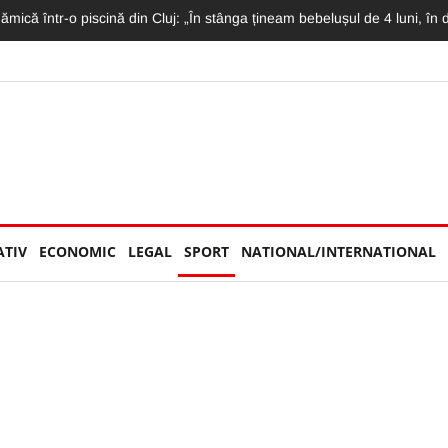
 astăzi pe DN1! Avea doar 36 de ani și lucra ca polițist la Penitenciarul G
ATIV
ECONOMIC
LEGAL
SPORT
NATIONAL/INTERNATIONAL