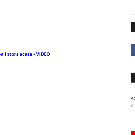
s-a intors acasa - VIDEO
Ab
no