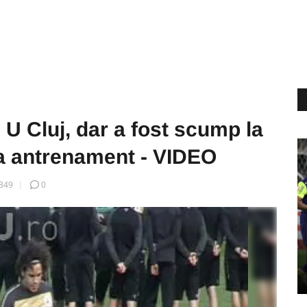
 U Cluj, dar a fost scump la
la antrenament - VIDEO
349
0