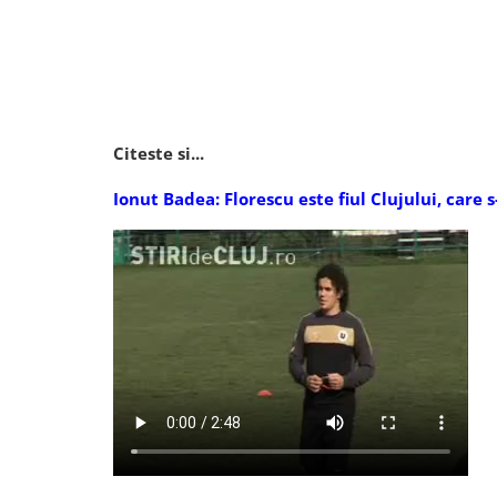
Citeste si...
Ionut Badea: Florescu este fiul Clujului, care 