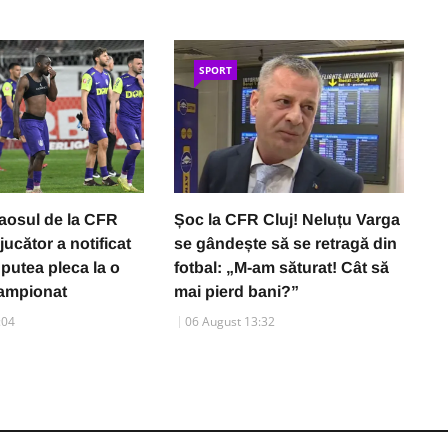
SPORT
aosul de la CFR
Șoc la CFR Cluj! Neluțu Varga
C
 jucător a notificat
se gândește să se retragă din
c
 putea pleca la o
fotbal: „M-am săturat! Cât să
d
campionat
mai pierd bani?”
e
:04
06 August 13:32