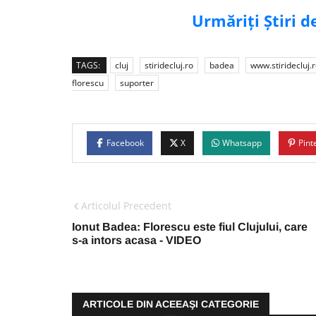
Urmăriți Știri 
TAGS:
cluj
stiridecluj.ro
badea
www.stiridecluj.
florescu
suporter
Facebook
X
Whatsapp
Pint
Articolul Precedent
Ionut Badea: Florescu este fiul Clujului, care
s-a intors acasa - VIDEO
ARTICOLE DIN ACEEAŞI CATEGORIE