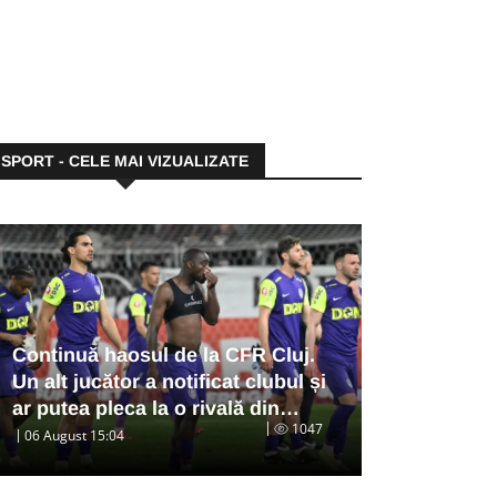
SPORT - CELE MAI VIZUALIZATE
Continuă haosul de la CFR Cluj.
Un alt jucător a notificat clubul și
ar putea pleca la o rivală din…
1047
06 August 15:04