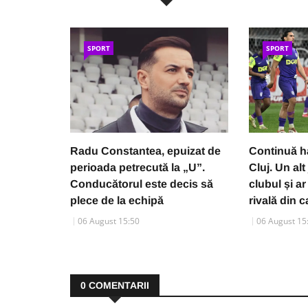
SPORT
SPORT
Radu Constantea, epuizat de
Continuă h
perioada petrecută la „U”.
Cluj. Un alt
Conducătorul este decis să
clubul și ar
plece de la echipă
rivală din 
06 August 15:50
06 August 15
0
COMENTARII