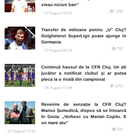
vreau niciun ban”
1256
07 August 10:16
Transfer de milioane pentru „U” Cluj?
Golgheterul SuperLigii poate ajunge în
Germania
792
07 August 09:14
Continuă haosul de la CFR Cluj. Un alt
jucător a notificat clubul și ar putea
pleca la o rivală din campionat
2253
06 August 15:04
Revenire de senzație la CFR Cluj?
Marius Șumudică, dispus să se întoarcă
în Gruia: „Vorbesc cu Marian Copilu. E
un mare atu”
559
07 August 15:20