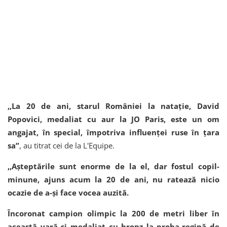
,,La 20 de ani, starul României la natație, David
Popovici, medaliat cu aur la JO Paris, este un om
angajat, în special, împotriva influenței ruse în țara
sa”
, au titrat cei de la L'Equipe.
,,Așteptările sunt enorme de la el, dar fostul copil-
minune, ajuns acum la 20 de ani, nu ratează nicio
ocazie de a-și face vocea auzită.
Încoronat campion olimpic la 200 de metri liber în
această vară și medaliat cu bronz la proba-regină de