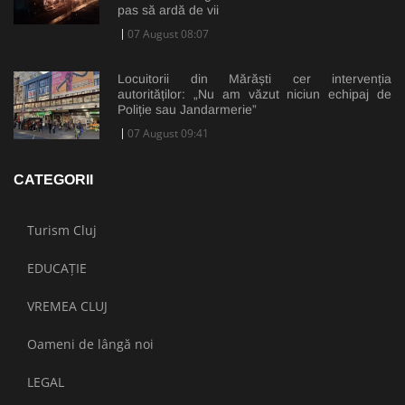
pas să ardă de vii
07 August 08:07
Locuitorii din Mărăști cer intervenția
autorităților: „Nu am văzut niciun echipaj de
Poliție sau Jandarmerie”
07 August 09:41
CATEGORII
Turism Cluj
EDUCAȚIE
VREMEA CLUJ
Oameni de lângă noi
LEGAL