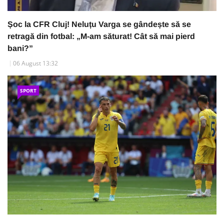
Șoc la CFR Cluj! Neluțu Varga se gândește să se
retragă din fotbal: „M-am săturat! Cât să mai pierd
bani?”
06 August 13:32
SPORT