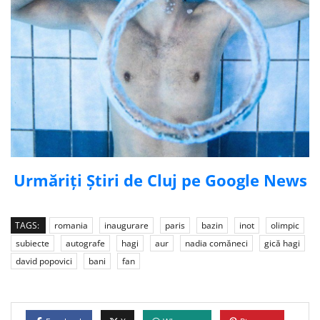
Urmăriți Știri de Cluj pe Google News
TAGS:
romania
inaugurare
paris
bazin
inot
olimpic
subiecte
autografe
hagi
aur
nadia comăneci
gică hagi
david popovici
bani
fan