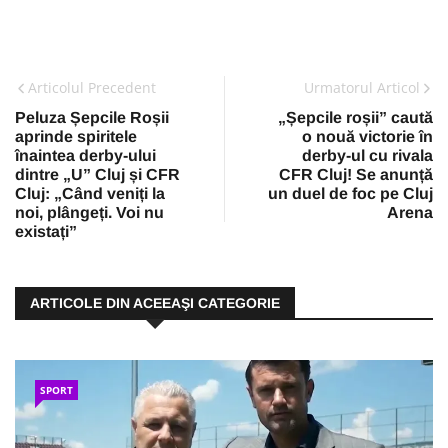
Articolul Precedent
Urmatorul Articol
Peluza Șepcile Roșii
„Șepcile roșii” caută
aprinde spiritele
o nouă victorie în
înaintea derby-ului
derby-ul cu rivala
dintre „U” Cluj și CFR
CFR Cluj! Se anunță
Cluj: „Când veniți la
un duel de foc pe Cluj
noi, plângeți. Voi nu
Arena
existați”
ARTICOLE DIN ACEEAŞI CATEGORIE
SPORT