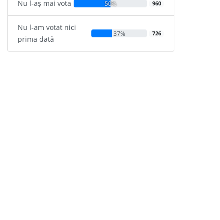
Nu l-aș mai vota
50%
960
Nu l-am votat nici
37%
726
prima dată