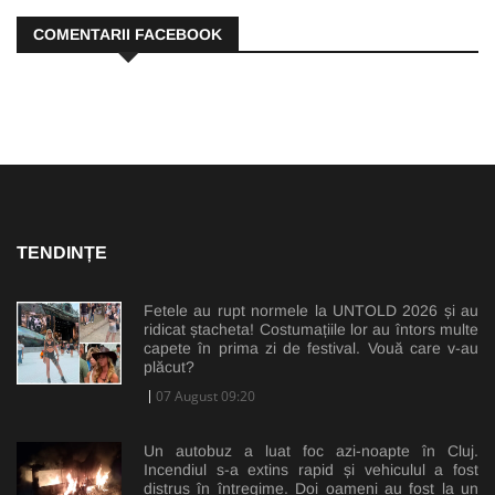
COMENTARII FACEBOOK
TENDINȚE
Fetele au rupt normele la UNTOLD 2026 și au
ridicat ștacheta! Costumațiile lor au întors multe
capete în prima zi de festival. Vouă care v-au
plăcut?
07 August 09:20
Un autobuz a luat foc azi-noapte în Cluj.
Incendiul s-a extins rapid și vehiculul a fost
distrus în întregime. Doi oameni au fost la un