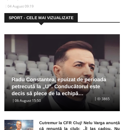
04 August 09:19
SPORT - CELE MAI VIZUALIZATE
Radu Constantea, epuizat de perioada
petrecută la „U”. Conducătorul este
decis să plece de la echipă…
3865
06 August 15:50
Cutremur la CFR Cluj! Nelu Varga anunță
că renunță la club: „Îl las cadou. Nu