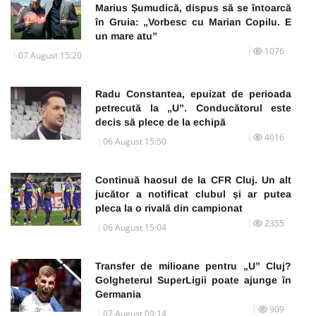
Marius Șumudică, dispus să se întoarcă
în Gruia: „Vorbesc cu Marian Copilu. E
un mare atu”
1076
07 August 15:20
Radu Constantea, epuizat de perioada
petrecută la „U”. Conducătorul este
decis să plece de la echipă
4016
06 August 15:50
Continuă haosul de la CFR Cluj. Un alt
jucător a notificat clubul și ar putea
pleca la o rivală din campionat
2355
06 August 15:04
Transfer de milioane pentru „U” Cluj?
Golgheterul SuperLigii poate ajunge în
Germania
909
07 August 09:14