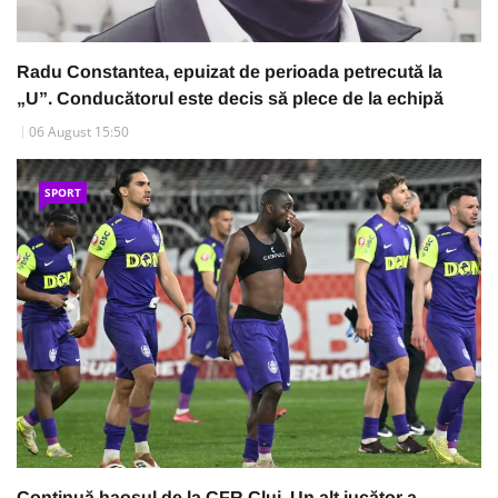
Radu Constantea, epuizat de perioada petrecută la
„U”. Conducătorul este decis să plece de la echipă
06 August 15:50
SPORT
Continuă haosul de la CFR Cluj. Un alt jucător a