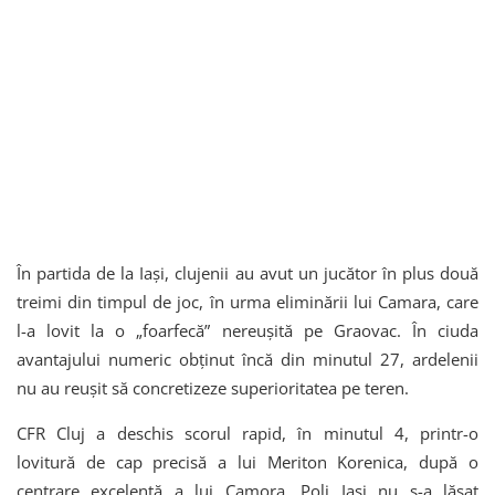
În partida de la Iași, clujenii au avut un jucător în plus două
treimi din timpul de joc, în urma eliminării lui Camara, care
l-a lovit la o „foarfecă” nereușită pe Graovac. În ciuda
avantajului numeric obținut încă din minutul 27, ardelenii
nu au reușit să concretizeze superioritatea pe teren.
CFR Cluj a deschis scorul rapid, în minutul 4, printr-o
lovitură de cap precisă a lui Meriton Korenica, după o
centrare excelentă a lui Camora. Poli Iași nu s-a lăsat