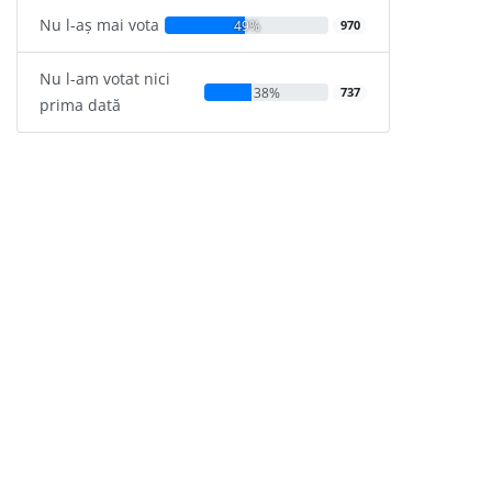
Nu l-aș mai vota
49%
970
Nu l-am votat nici
38%
737
prima dată