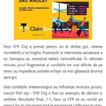
Deși CFR Cluj a presat pentru un al doilea gol, ratarea
incredibilă a lui Virgiliu Postolachi și intervenția salvatoare a
lui Samayoa au menținut tabela nemodificată. În ultimele
minute, jocul fragmentat și condițiile tot mai dificile de pe
teren au împiedicat ambele echipe să mai găsească drumul
spre gol.
Deși condițiile meteorologice au influențat evoluția jocului,
meciul Poli Iași - CFR Cluj a fost un exemplu de dăruire și
ambiție. Rezultatul final, 1-1, face ca CFR să nu revină pe
primul loc în clasament însă le garantează calificarea în play-