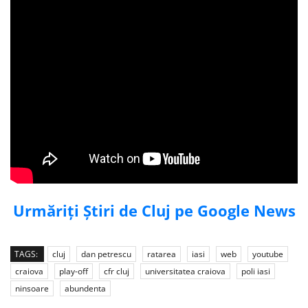
Urmăriți Știri de Cluj pe Google News
TAGS:
cluj
dan petrescu
ratarea
iasi
web
youtube
craiova
play-off
cfr cluj
universitatea craiova
poli iasi
ninsoare
abundenta