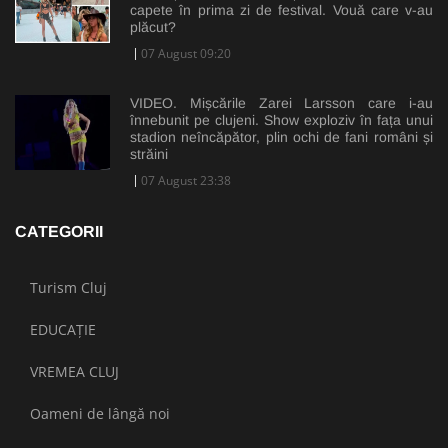
capete în prima zi de festival. Vouă care v-au
plăcut?
07 August 09:20
VIDEO. Mișcările Zarei Larsson care i-au
înnebunit pe clujeni. Show exploziv în fața unui
stadion neîncăpător, plin ochi de fani români și
străini
07 August 23:38
CATEGORII
Turism Cluj
EDUCAȚIE
VREMEA CLUJ
Oameni de lângă noi