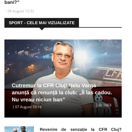
bani?”
06 August 13:32
SPORT - CELE MAI VIZUALIZATE
Cutremur la CFR Cluj! Nelu Varga
anunță că renunță la club: „Îl las cadou.
Nu vreau niciun ban”
1603
07 August 10:16
Revenire de senzație la CFR Cluj?