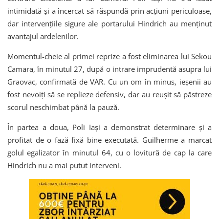
intimidată și a încercat să răspundă prin acțiuni periculoase,
dar intervențiile sigure ale portarului Hindrich au menținut
avantajul ardelenilor.
Momentul-cheie al primei reprize a fost eliminarea lui Sekou
Camara, în minutul 27, după o intrare imprudentă asupra lui
Graovac, confirmată de VAR. Cu un om în minus, ieșenii au
fost nevoiți să se replieze defensiv, dar au reușit să păstreze
scorul neschimbat până la pauză.
În partea a doua, Poli Iași a demonstrat determinare și a
profitat de o fază fixă bine executată. Guilherme a marcat
golul egalizator în minutul 64, cu o lovitură de cap la care
Hindrich nu a mai putut interveni.