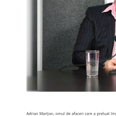
Adrian Marțian, omul de afaceri care a preluat î