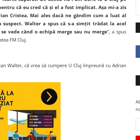
entru că eu cred că şi el a fost implicat. Așa mi-a zis
drian Cristea. Mai ales dacă ne gândim cum a luat al
a suspect. Walter a spus că s-a simţit trădat la acel
e, se vede când o echipă merge sau nu merge
”, a spus
tatea FM Cluj.
rian Walter, că vrea să cumpere U Cluj împreună cu Adrian
Ab
no