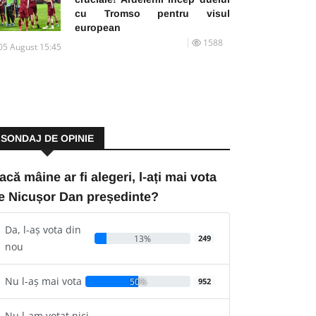
cu Tromso pentru visul
european
1588
05 August 15:45
SONDAJ DE OPINIE
acă mâine ar fi alegeri, l-ați mai vota
e Nicușor Dan președinte?
Da, l-aș vota din
13%
249
nou
Nu l-aș mai vota
50%
952
Nu l-am votat nici