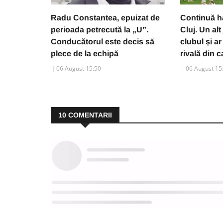
Radu Constantea, epuizat de
Continuă h
perioada petrecută la „U”.
Cluj. Un alt
Conducătorul este decis să
clubul și ar
plece de la echipă
rivală din 
06 August 15:50
06 August 15
10
COMENTARII