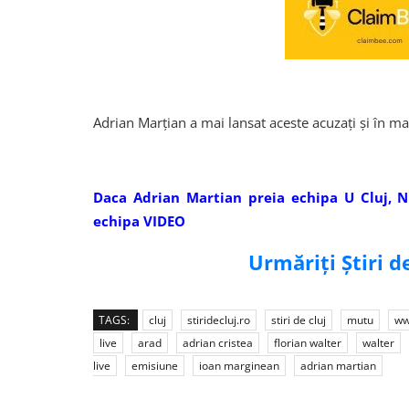
Adrian Marțian a mai lansat aceste acuzați și în ma
Daca Adrian Martian preia echipa U Cluj, 
echipa VIDEO
Urmăriți Știri 
TAGS:
cluj
stiridecluj.ro
stiri de cluj
mutu
ww
live
arad
adrian cristea
florian walter
walter
live
emisiune
ioan marginean
adrian martian