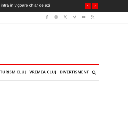
cicleta ia foc. Imagini greu de privit
TURISM CLUJ
VREMEA CLUJ
DIVERTISMENT