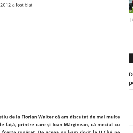
 2012 a fost blat.
D
p
ştiu de la Florian Walter că am discutat de mai multe
de faţă, printre care şi Ioan Mărginean, că meciul cu
el foarte supărat. De aceea nu l-am dorit la U Cluj pe