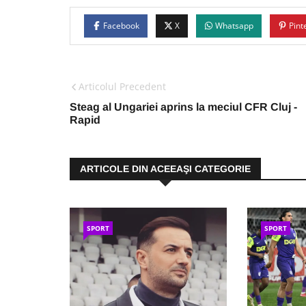
Facebook
X
Whatsapp
Pint
Articolul Precedent
Steag al Ungariei aprins la meciul CFR Cluj -
Rapid
ARTICOLE DIN ACEEAŞI CATEGORIE
SPORT
SPORT