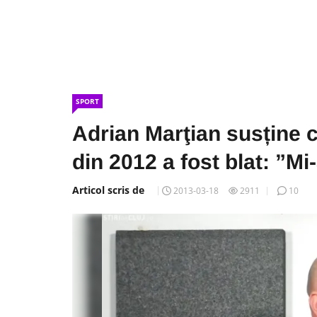
SPORT
Adrian Marţian susține c
din 2012 a fost blat: ”Mi
Articol scris de
2013-03-18
2911
10