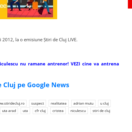
i 2012, la o emisiune Știri de Cluj LIVE.
Niculescu nu ramane antrenor! VEZI cine va antrena
de Cluj pe Google News
w.stiridecluj.ro
suspect
realitatea
adrian mutu
u cluj
uta arad
uta
cfr cluj
cristea
niculescu
stiri de cluj