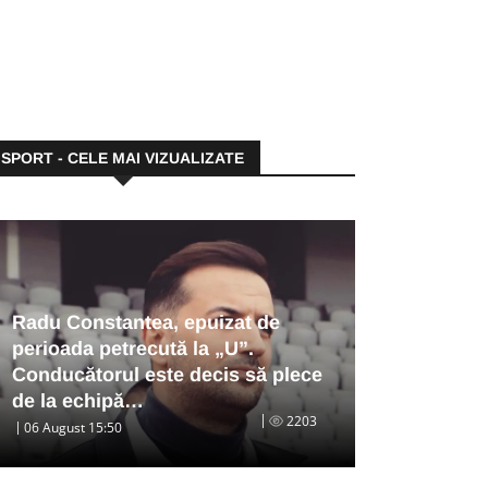
SPORT - CELE MAI VIZUALIZATE
Radu Constantea, epuizat de
perioada petrecută la „U”.
Conducătorul este decis să plece
de la echipă…
2203
06 August 15:50