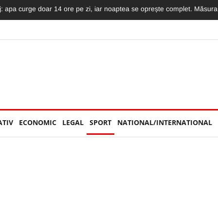
mat LIVE: Momentul în care motociclistul intră în plin într-un TIR și moto
ATIV
ECONOMIC
LEGAL
SPORT
NATIONAL/INTERNATIONAL