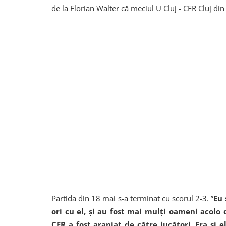
de la Florian Walter că meciul U Cluj - CFR Cluj din
Partida din 18 mai s-a terminat cu scorul 2-3. ”
Eu 
ori cu el, şi au fost mai mulţi oameni acolo 
CFR a fost aranjat de către jucători. Era şi 