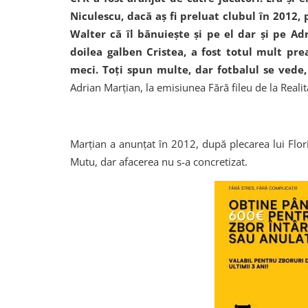
Niculescu, dacă aș fi preluat clubul în 2012, p
Walter că îl bănuieşte şi pe el dar şi pe A
doilea galben Cristea, a fost totul mult pre
meci. Toţi spun multe, dar fotbalul se ved
Adrian Marţian, la emisiunea Fără fileu de la Reali
Marțian a anunțat în 2012, după plecarea lui Flo
Mutu, dar afacerea nu s-a concretizat.