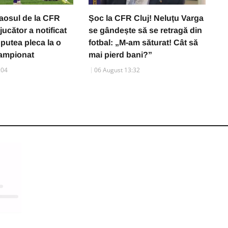
aosul de la CFR
Șoc la CFR Cluj! Neluțu Varga
C
 jucător a notificat
se gândește să se retragă din
c
 putea pleca la o
fotbal: „M-am săturat! Cât să
d
campionat
mai pierd bani?”
e
:04
06 August 13:32