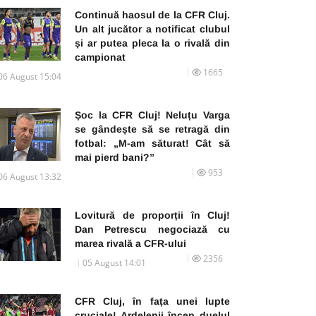
Continuă haosul de la CFR Cluj.
Un alt jucător a notificat clubul
și ar putea pleca la o rivală din
campionat
1665
06 August 15:04
Șoc la CFR Cluj! Neluțu Varga
se gândește să se retragă din
fotbal: „M-am săturat! Cât să
mai pierd bani?”
953
06 August 13:32
Lovitură de proporții în Cluj!
Dan Petrescu negociază cu
marea rivală a CFR-ului
2356
05 August 14:01
CFR Cluj, în fața unei lupte
cruciale! Ardelenii încep duelul