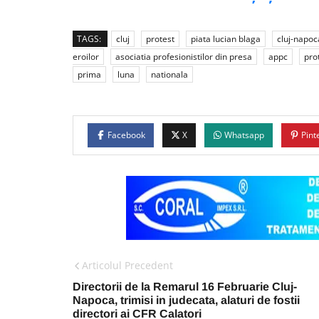
TAGS:
cluj
protest
piata lucian blaga
cluj-napoc
eroilor
asociatia profesionistilor din presa
appc
pro
prima
luna
nationala
Facebook
X
Whatsapp
Pint
Articolul Precedent
Directorii de la Remarul 16 Februarie Cluj-
Napoca, trimisi in judecata, alaturi de fostii
directori ai CFR Calatori