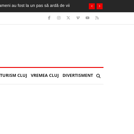
oameni au fost la un pas să ardă de vii
TURISM CLUJ
VREMEA CLUJ
DIVERTISMENT