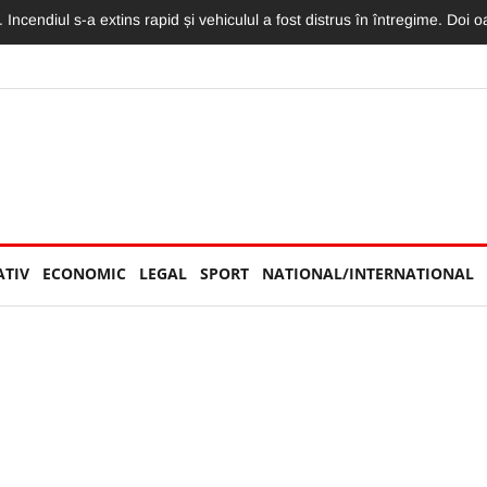
 Incendiul s-a extins rapid și vehiculul a fost distrus în întregime. Doi 
ATIV
ECONOMIC
LEGAL
SPORT
NATIONAL/INTERNATIONAL