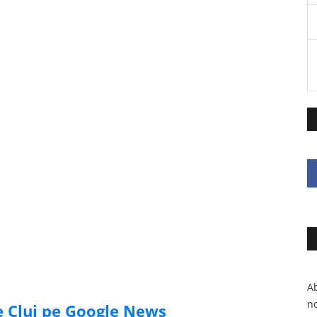
Ab
no
de Cluj pe Google News