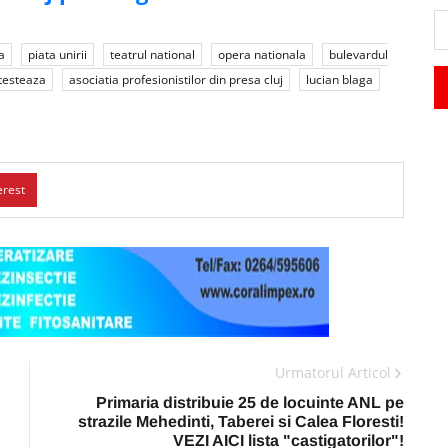
a
piata unirii
teatrul national
opera nationala
bulevardul
testeaza
asociatia profesionistilor din presa cluj
lucian blaga
erest
Urmatorul Articol
Primaria distribuie 25 de locuinte ANL pe
strazile Mehedinti, Taberei si Calea Floresti!
VEZI AICI lista "castigatorilor"!