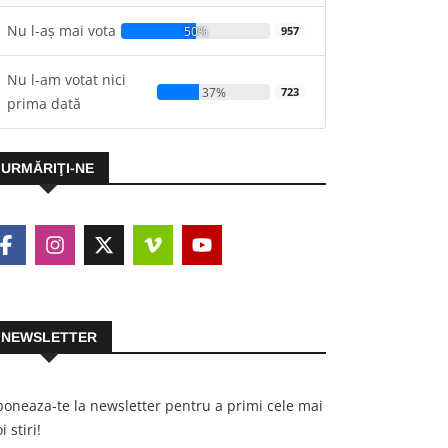
Nu l-aș mai vota
50%
957
Nu l-am votat nici
37%
723
prima dată
URMĂRIŢI-NE
NEWSLETTER
oneaza-te la newsletter pentru a primi cele mai
i stiri!