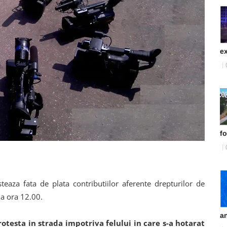
ex
fo
steaza fata de plata contributiilor aferente drepturilor de
la ora 12.00.
an
rotesta in strada impotriva felului in care s-a hotarat