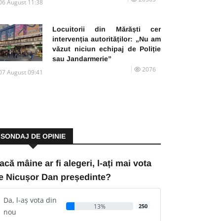
06 August 11:38
Locuitorii din Mărăști cer
intervenția autorităților: „Nu am
văzut niciun echipaj de Poliție
sau Jandarmerie”
2076
07 August 09:41
SONDAJ DE OPINIE
acă mâine ar fi alegeri, l-ați mai vota
e Nicușor Dan președinte?
Da, l-aș vota din
13%
250
nou