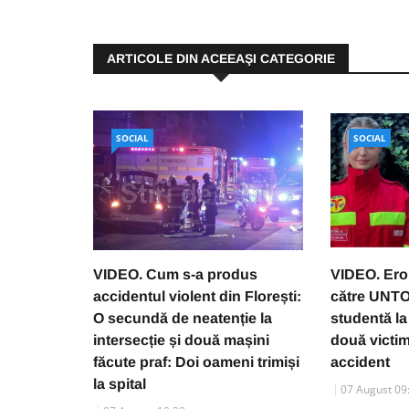
ARTICOLE DIN ACEEAŞI CATEGORIE
SOCIAL
SOCIAL
VIDEO. Cum s-a produs
VIDEO. Ero
accidentul violent din Florești:
către UNTO
O secundă de neatenție la
studentă la
intersecție și două mașini
două victim
făcute praf: Doi oameni trimiși
accident
la spital
07 August 09