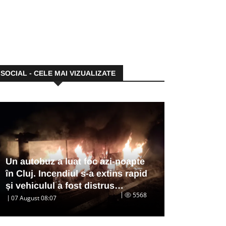
SOCIAL - CELE MAI VIZUALIZATE
Un autobuz a luat foc azi-noapte
în Cluj. Incendiul s-a extins rapid
și vehiculul a fost distrus…
5568
07 August 08:07