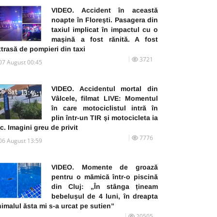
VIDEO. Accident în această
noapte în Florești. Pasagera din
taxiul implicat în impactul cu o
mașină a fost rănită. A fost
trasă de pompieri din taxi
3721
07 August 00:45
VIDEO. Accidentul mortal din
Vâlcele, filmat LIVE: Momentul
în care motociclistul intră în
plin într-un TIR și motocicleta ia
c. Imagini greu de privit
7776
06 August 13:59
VIDEO. Momente de groază
pentru o mămică într-o piscină
din Cluj: „În stânga țineam
bebelușul de 4 luni, în dreapta
imalul ăsta mi s-a urcat pe sutien”
20505