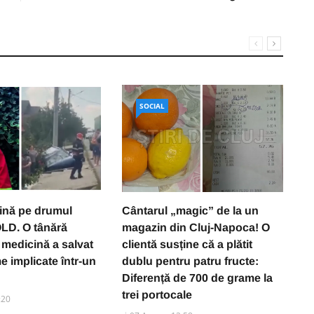
SOCIAL
ină pe drumul
Cântarul „magic” de la un
N
LD. O tânără
magazin din Cluj-Napoca! O
b
 medicină a salvat
clientă susține că a plătit
U
e implicate într-un
dublu pentru patru fructe:
cu
Diferență de 700 de grame la
o
trei portocale
:20