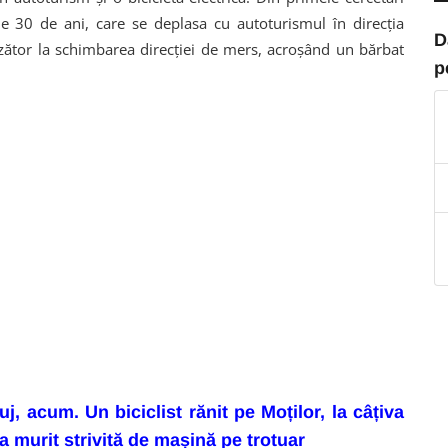
 de 30 de ani, care se deplasa cu autoturismul în direcția
D
nzător la schimbarea direcției de mers, acroșând un bărbat
p
, acum. Un biciclist rănit pe Moților, la câțiva
a murit strivită de mașină pe trotuar