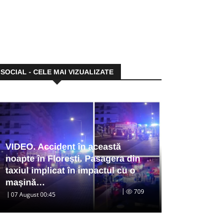
SOCIAL - CELE MAI VIZUALIZATE
VIDEO. Accident în această
noapte în Florești. Pasagera din
taxiul implicat în impactul cu o
mașină…
709
07 August 00:45