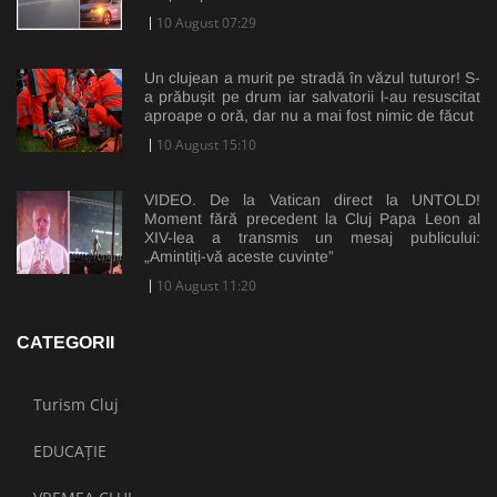
10 August 07:29
Un clujean a murit pe stradă în văzul tuturor! S-
a prăbușit pe drum iar salvatorii l-au resuscitat
aproape o oră, dar nu a mai fost nimic de făcut
10 August 15:10
VIDEO. De la Vatican direct la UNTOLD!
Moment fără precedent la Cluj Papa Leon al
XIV-lea a transmis un mesaj publicului:
„Amintiți-vă aceste cuvinte”
10 August 11:20
CATEGORII
Turism Cluj
EDUCAȚIE