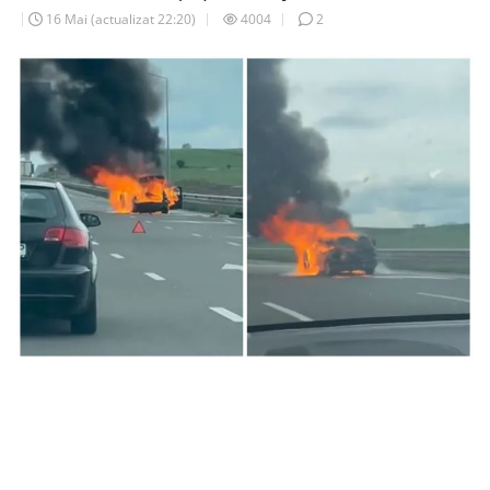
16 Mai
(actualizat
22:20
)
4004
2