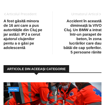
Articolul Precedent
Urmatorul Articol
A fost găsită minora
Accident în această
de 16 ani care a pus
dimineață la VIVO
autoritățile din Cluj pe
Cluj. Un BMW a intrat
jar astăzi: IPJ a cerut
într-un parapet de
ajutorul clujenilor
beton, în zona
pentu a o găsi pe
lucrărilor care dau
adolescentă
bătăi de cap șoferilor.
5 persoane rănite
ARTICOLE DIN ACEEAŞI CATEGORIE
SOCIAL