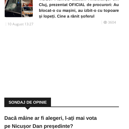
Cluj, prezentat OFICIAL de procurori: Au
blocat-o cu mașini, au izbit-o cu topoare
și lopeți. Cine a rănit șoferul
3604
10 August 13:27
SONDAJ DE OPINIE
Dacă mâine ar fi alegeri, l-ați mai vota
pe Nicușor Dan președinte?