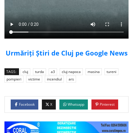
Urmăriți Știri de Cluj pe Google News
TAGS:
cluj
turda
a3
cluj-napoca
masina
tureni
pompieri
victime
incendiul
ars
Facebook
X
Whatsapp
Pinterest