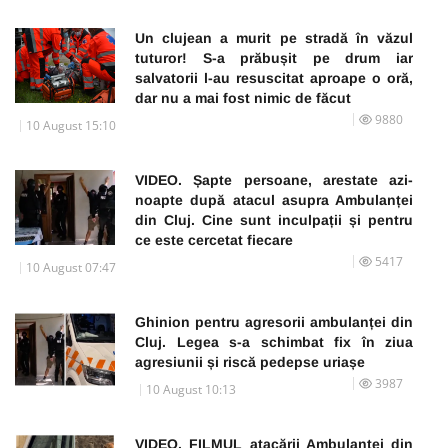
Un clujean a murit pe stradă în văzul
tuturor! S-a prăbușit pe drum iar
salvatorii l-au resuscitat aproape o oră,
dar nu a mai fost nimic de făcut
9880
10 August 15:10
VIDEO. Șapte persoane, arestate azi-
noapte după atacul asupra Ambulanței
din Cluj. Cine sunt inculpații și pentru
ce este cercetat fiecare
5417
10 August 07:47
Ghinion pentru agresorii ambulanței din
Cluj. Legea s-a schimbat fix în ziua
agresiunii și riscă pedepse uriașe
3987
10 August 10:13
VIDEO. FILMUL atacării Ambulanței din