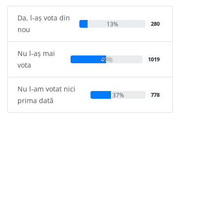
Da, l-aș vota din
13%
280
nou
Nu l-aș mai
49%
1019
vota
Nu l-am votat nici
37%
778
prima dată