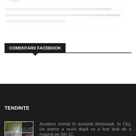
COMENTARII FACEBOOK
TENDINȚE
Accident mortal în această dimineață, în Cluj.
Un pieton a murit după ce a fost lovit de o
mașină pe DN 1C