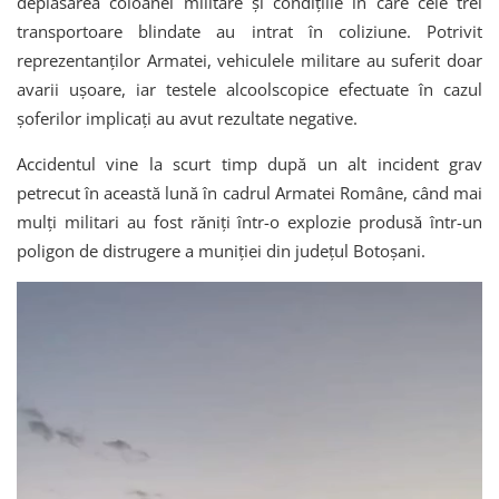
deplasarea coloanei militare şi condiţiile în care cele trei
transportoare blindate au intrat în coliziune. Potrivit
reprezentanţilor Armatei, vehiculele militare au suferit doar
avarii uşoare, iar testele alcoolscopice efectuate în cazul
şoferilor implicaţi au avut rezultate negative.
Accidentul vine la scurt timp după un alt incident grav
petrecut în această lună în cadrul Armatei Române, când mai
mulţi militari au fost răniţi într-o explozie produsă într-un
poligon de distrugere a muniţiei din judeţul Botoşani.