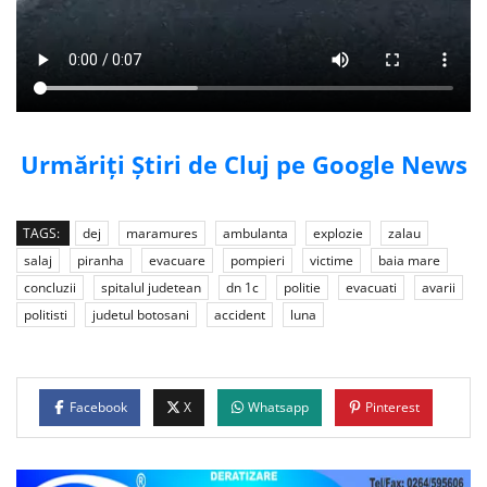
Urmăriți Știri de Cluj pe Google News
TAGS:
dej
maramures
ambulanta
explozie
zalau
salaj
piranha
evacuare
pompieri
victime
baia mare
concluzii
spitalul judetean
dn 1c
politie
evacuati
avarii
politisti
judetul botosani
accident
luna
Facebook
X
Whatsapp
Pinterest