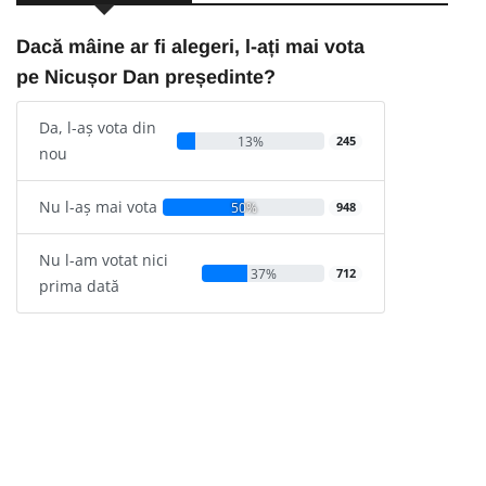
Dacă mâine ar fi alegeri, l-ați mai vota
pe Nicușor Dan președinte?
Da, l-aș vota din
13%
245
nou
Nu l-aș mai vota
50%
948
Nu l-am votat nici
37%
712
prima dată