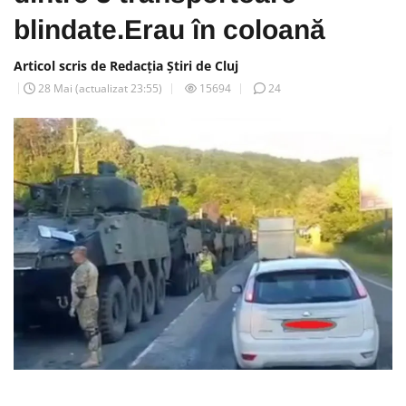
blindate.Erau în coloană
Articol scris de Redacția Știri de Cluj
28 Mai
(actualizat
23:55
)
15694
24