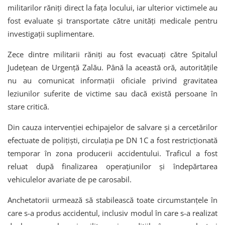
militarilor răniţi direct la faţa locului, iar ulterior victimele au
fost evaluate şi transportate către unităţi medicale pentru
investigaţii suplimentare.
Zece dintre militarii răniţi au fost evacuaţi către Spitalul
Judeţean de Urgenţă Zalău. Până la această oră, autorităţile
nu au comunicat informaţii oficiale privind gravitatea
leziunilor suferite de victime sau dacă există persoane în
stare critică.
Din cauza intervenţiei echipajelor de salvare şi a cercetărilor
efectuate de poliţişti, circulaţia pe DN 1C a fost restricţionată
temporar în zona producerii accidentului. Traficul a fost
reluat după finalizarea operaţiunilor şi îndepărtarea
vehiculelor avariate de pe carosabil.
Anchetatorii urmează să stabilească toate circumstanţele în
care s-a produs accidentul, inclusiv modul în care s-a realizat