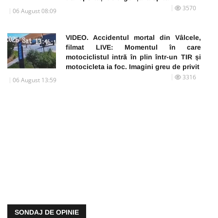
3570
06 August 08:09
VIDEO. Accidentul mortal din Vâlcele,
filmat LIVE: Momentul în care
motociclistul intră în plin într-un TIR și
motocicleta ia foc. Imagini greu de privit
3316
06 August 13:59
SONDAJ DE OPINIE