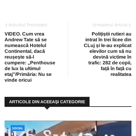
Articolul Precedent
Urmatorul Articol
VIDEO. Cum vrea
Polițiștii rutieri au
Andrew Tate să se
intrat în trei licee din
numească Hotelul
CLuj și le-au explicat
Continental, dacă
elevilor cum să nu
reușește să-l
devină victime în
cumpere: „Penthouse
trafic: 282 de copii,
de lux la ultimul
față în față cu
etaj”/Primăria: Nu se
realitatea
vinde oricui
ARTICOLE DIN ACEEAŞI CATEGORIE
SOCIAL