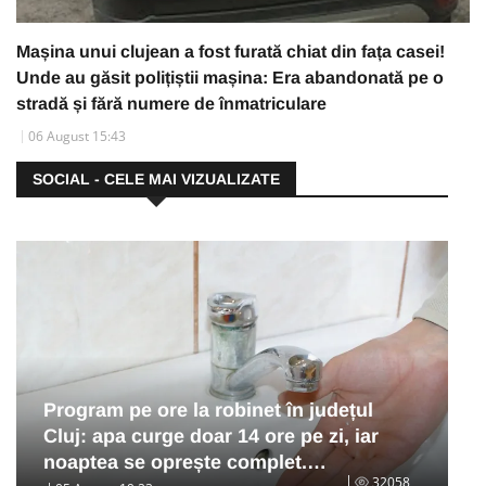
Mașina unui clujean a fost furată chiat din fața casei!
Unde au găsit polițiștii mașina: Era abandonată pe o
stradă și fără numere de înmatriculare
06 August 15:43
SOCIAL - CELE MAI VIZUALIZATE
Program pe ore la robinet în județul
Cluj: apa curge doar 14 ore pe zi, iar
noaptea se oprește complet.…
32058