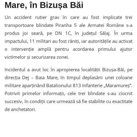
Mare, în Bizușa Băi
Un accident rutier grav în care au fost implicate trei
transportoare blindate Piranha 5 ale Armatei Române s-a
produs joi seară, pe DN 1C, în judeţul Sălaj. În urma
impactului, 11 militari au fost răniţi, iar autorităţile au activat
o intervenţie amplă pentru acordarea primului ajutor
victimelor şi securizarea zonei.
Incidentul a avut loc în apropierea localităţii Bizuşa-Băi, pe
direcţia Dej – Baia Mare, în timpul deplasării unei coloane
militare aparţinând Batalionului 813 Infanterie „Maramureş”.
Potrivit primelor informaţii, cele trei blindate s-au ciocnit
succesiv, în condiţii care urmează să fie stabilite cu exactitate
de anchetatori.