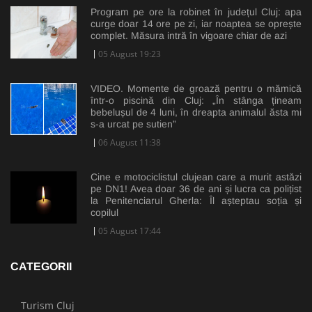
Program pe ore la robinet în județul Cluj: apa
curge doar 14 ore pe zi, iar noaptea se oprește
complet. Măsura intră în vigoare chiar de azi
05 August 19:23
VIDEO. Momente de groază pentru o mămică
într-o piscină din Cluj: „În stânga țineam
bebelușul de 4 luni, în dreapta animalul ăsta mi
s-a urcat pe sutien”
06 August 11:38
Cine e motociclistul clujean care a murit astăzi
pe DN1! Avea doar 36 de ani și lucra ca polițist
la Penitenciarul Gherla: Îl așteptau soția și
copilul
05 August 17:44
CATEGORII
Turism Cluj