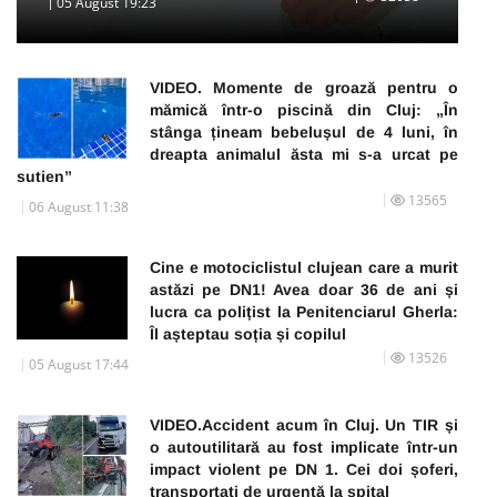
05 August 19:23
VIDEO. Momente de groază pentru o
mămică într-o piscină din Cluj: „În
stânga țineam bebelușul de 4 luni, în
dreapta animalul ăsta mi s-a urcat pe
sutien”
13565
06 August 11:38
Cine e motociclistul clujean care a murit
astăzi pe DN1! Avea doar 36 de ani și
lucra ca polițist la Penitenciarul Gherla:
Îl așteptau soția și copilul
13526
05 August 17:44
VIDEO.Accident acum în Cluj. Un TIR și
o autoutilitară au fost implicate într-un
impact violent pe DN 1. Cei doi șoferi,
transportați de urgență la spital