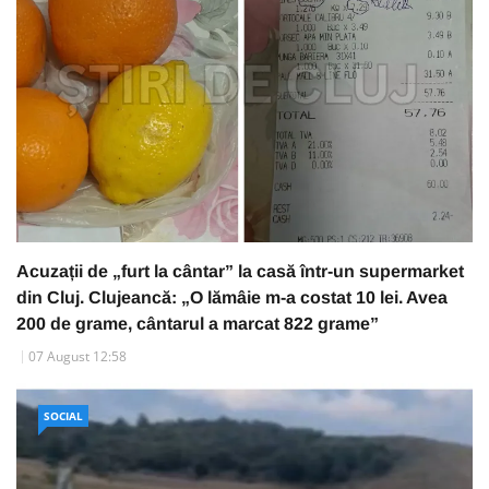
Acuzații de „furt la cântar” la casă într-un supermarket
din Cluj. Clujeancă: „O lămâie m-a costat 10 lei. Avea
200 de grame, cântarul a marcat 822 grame”
07 August 12:58
SOCIAL