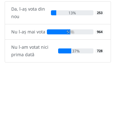
Da, l-aș vota din
13%
253
nou
Nu l-aș mai vota
50%
964
Nu l-am votat nici
37%
728
prima dată