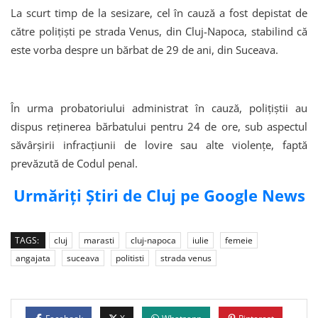
La scurt timp de la sesizare, cel în cauză a fost depistat de
către poliţişti pe strada Venus, din Cluj-Napoca, stabilind că
este vorba despre un bărbat de 29 de ani, din Suceava.
În urma probatoriului administrat în cauză, poliţiştii au
dispus reţinerea bărbatului pentru 24 de ore, sub aspectul
săvârşirii infracţiunii de lovire sau alte violenţe, faptă
prevăzută de Codul penal.
Urmăriți Știri de Cluj pe Google News
TAGS:
cluj
marasti
cluj-napoca
iulie
femeie
angajata
suceava
politisti
strada venus