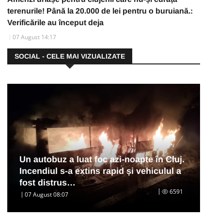
terenurile! Până la 20.000 de lei pentru o buruiană.:
Verificările au început deja
07 August 14:17
SOCIAL - CELE MAI VIZUALIZATE
Un autobuz a luat foc azi-noapte în Cluj.
Incendiul s-a extins rapid și vehiculul a
fost distrus…
6591
07 August 08:07