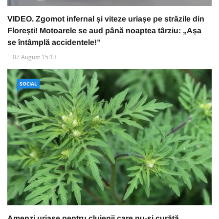
VIDEO. Zgomot infernal și viteze uriașe pe străzile din
Florești! Motoarele se aud până noaptea târziu: „Așa
se întâmplă accidentele!”
07 August 15:13
SOCIAL
Amenzi uriașe pentru clujenii care nu-și curăță