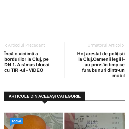
Articolul Precedent
Urmatorul Articol
Încă o victimă a
Hoț arestat de polițiști
bordurilor la Cluj, pe
la Cluj.Oamenii legii l-
DN 1. A rămas blocat
au prins în timp ce
cu TIR -ul - VIDEO
fura bunuri dintr-un
imobil
ARTICOLE DIN ACEEAŞI CATEGORIE
SOCIAL