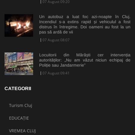
07 August 09:20
Un autobuz a luat foc azi-noapte în Cluj.
Incendiul s-a extins rapid și vehiculul a fost
distrus în întregime. Doi oameni au fost la un
pas să ardă de vii
07 August 08:07
Locuitorii din Mărăști cer intervenția
autorităților: „Nu am văzut niciun echipaj de
Poliție sau Jandarmerie”
07 August 09:41
CATEGORII
Turism Cluj
EDUCAȚIE
VREMEA CLUJ