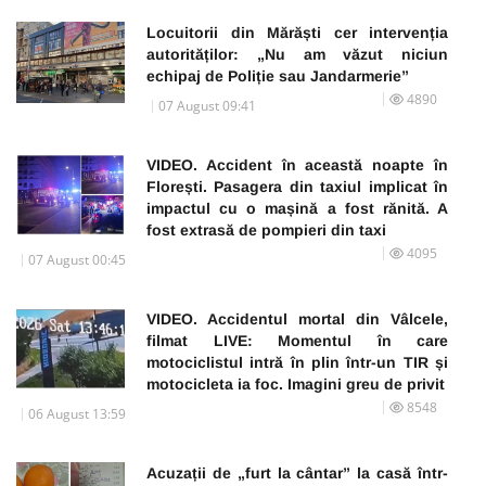
Locuitorii din Mărăști cer intervenția
autorităților: „Nu am văzut niciun
echipaj de Poliție sau Jandarmerie”
4890
07 August 09:41
VIDEO. Accident în această noapte în
Florești. Pasagera din taxiul implicat în
impactul cu o mașină a fost rănită. A
fost extrasă de pompieri din taxi
4095
07 August 00:45
VIDEO. Accidentul mortal din Vâlcele,
filmat LIVE: Momentul în care
motociclistul intră în plin într-un TIR și
motocicleta ia foc. Imagini greu de privit
8548
06 August 13:59
Acuzații de „furt la cântar” la casă într-