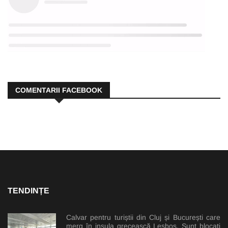
COMENTARII FACEBOOK
TENDINȚE
Calvar pentru turiștii din Cluj și București care
merg în insula grecească Lesbos. Sunt blocați