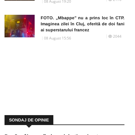
08 August 19:20
FOTO. „Mbappe” nu a prins loc în CTP.
Imaginea zilei în Cluj, oferită de doi fani
ai superstarului francez
2044
08 August 15:56
SONDAJ DE OPINIE