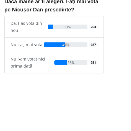
Dacă mâine ar fi alegeri, l-ați mai vota
pe Nicușor Dan președinte?
Da, l-aș vota din
13%
264
nou
Nu l-aș mai vota
49%
987
Nu l-am votat nici
38%
751
prima dată