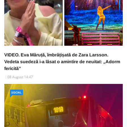
VIDEO. Eva Măruță, îmbrățișată de Zara Larsson.
Vedeta suedeză i-a lăsat o amintire de neuitat: „Adorm
fericită”
08 August 14:47
SOCIAL