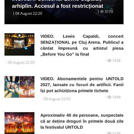
arhiplin. Accesul a fost restricționat
3170
08 August 22:20
VIDEO. Lewis Capaldi, concert
SENZAȚIONAL pe Cluj Arena. Publicul a
cântat împreună cu artistul piesa
„Before You Go” la final
1638
08 August 22:59
VIDEO. Abonamentele pentru UNTOLD
2027, lansate cu focuri de artificii. Fanii
își pot achiziționa primele tichete
1498
08 August 22:02
Aproximativ 40 de persoane, suspectate
că ar deține droguri în primele două zile
la festivalul UNTOLD
2176