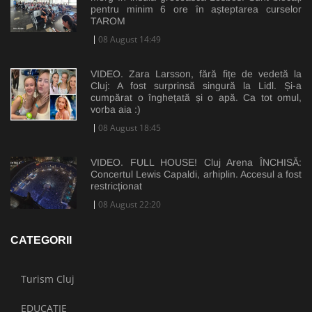
pentru minim 6 ore în așteptarea curselor
TAROM
08 August 14:49
VIDEO. Zara Larsson, fără fițe de vedetă la
Cluj: A fost surprinsă singură la Lidl. Și-a
cumpărat o înghețată și o apă. Ca tot omul,
vorba aia :)
08 August 18:45
VIDEO. FULL HOUSE! Cluj Arena ÎNCHISĂ:
Concertul Lewis Capaldi, arhiplin. Accesul a fost
restricționat
08 August 22:20
CATEGORII
Turism Cluj
EDUCAȚIE