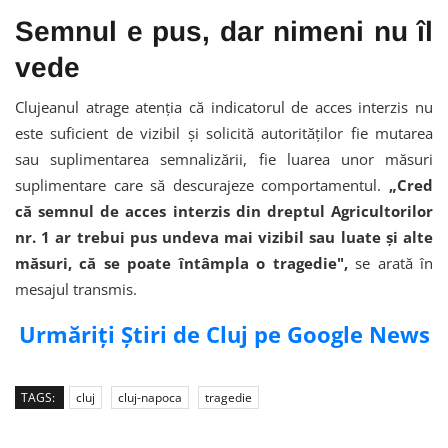
Semnul e pus, dar nimeni nu îl
vede
Clujeanul atrage atenția că indicatorul de acces interzis nu
este suficient de vizibil și solicită autorităților fie mutarea
sau suplimentarea semnalizării, fie luarea unor măsuri
suplimentare care să descurajeze comportamentul.
„Cred
că semnul de acces interzis din dreptul Agricultorilor
nr. 1 ar trebui pus undeva mai vizibil sau luate și alte
măsuri, că se poate întâmpla o tragedie",
se arată în
mesajul transmis.
Urmăriți Știri de Cluj pe Google News
TAGS:
cluj
cluj-napoca
tragedie