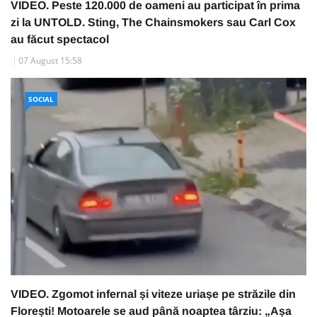
VIDEO. Peste 120.000 de oameni au participat în prima
zi la UNTOLD. Sting, The Chainsmokers sau Carl Cox
au făcut spectacol
07 August 15:58
SOCIAL
VIDEO. Zgomot infernal și viteze uriașe pe străzile din
Florești! Motoarele se aud până noaptea târziu: „Așa