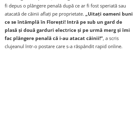
fi depus o plângere penală după ce ar fi fost speriată sau
atacată de câinii aflați pe proprietate.
„Uitați oameni buni
ce se întâmplă în Florești! Intră pe sub un gard de
plasă și două garduri electrice și pe urmă merg și îmi
fac plângere penală că i-au atacat câinii!”
, a scris
clujeanul într-o postare care s-a răspândit rapid online.