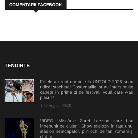
COMENTARII FACEBOOK
TENDINȚE
Fetele au rupt normele la UNTOLD 2026 și au
ridicat ștacheta! Costumațiile lor au întors multe
capete în prima zi de festival. Vouă care v-au
plăcut?
07 August 09:20
VIDEO. Mișcările Zarei Larsson care i-au
înnebunit pe clujeni. Show exploziv în fața unui
stadion neîncăpător, plin ochi de fani români și
străini