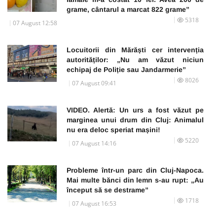
grame, cântarul a marcat 822 grame”
5318
07 August 12:58
Locuitorii din Mărăști cer intervenția
autorităților: „Nu am văzut niciun
echipaj de Poliție sau Jandarmerie”
8026
07 August 09:41
VIDEO. Alertă: Un urs a fost văzut pe
marginea unui drum din Cluj: Animalul
nu era deloc speriat mașini!
5220
07 August 14:16
Probleme într-un parc din Cluj-Napoca.
Mai multe bănci din lemn s-au rupt: „Au
început să se destrame”
1718
07 August 16:53