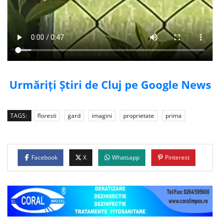
Urmăriți Știri de Cluj pe Google News
TAGS:
floresti
gard
imagini
proprietate
prima
Facebook
X
Whatsapp
Pinterest