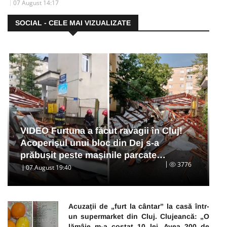
07 August 14:17
SOCIAL - CELE MAI VIZUALIZATE
VIDEO Furtuna a făcut ravagii în Cluj!
Acoperișul unui bloc din Dej s-a
prăbușit peste mașinile parcate…
3776
07 August 19:40
Acuzații de „furt la cântar” la casă într-
un supermarket din Cluj. Clujeancă: „O
lămâie m-a costat 10 lei. Avea 200 de