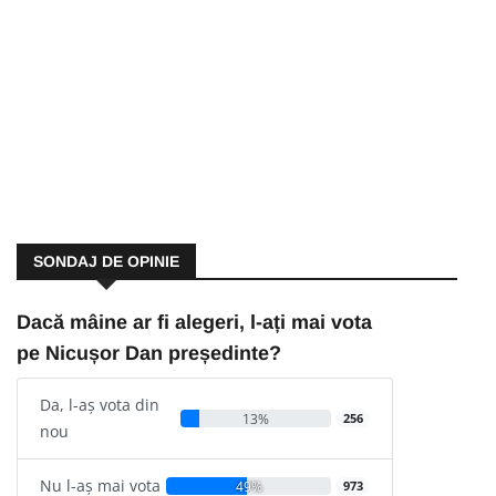
SONDAJ DE OPINIE
Dacă mâine ar fi alegeri, l-ați mai vota
pe Nicușor Dan președinte?
Da, l-aș vota din
13%
256
nou
Nu l-aș mai vota
49%
973