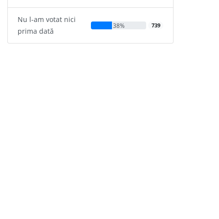
Nu l-am votat nici
38%
739
prima dată