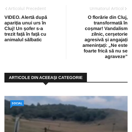
Articolul Precedent
Urmatorul Articol
VIDEO. Alertă după
O florărie din Cluj,
apariția unui urs în
transformată în
Cluj! Un șofer s-a
coșmar! Vandalism
trezit față în față cu
zilnic, cerșetorie
animalul sălbatic
agresivă și angajați
amenințați: „Ne este
foarte frică să nu se
agraveze”
ARTICOLE DIN ACEEAŞI CATEGORIE
SOCIAL