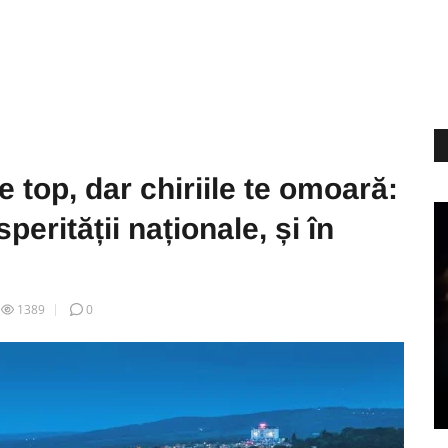
 top, dar chiriile te omoară:
perității naționale, și în
1389
0