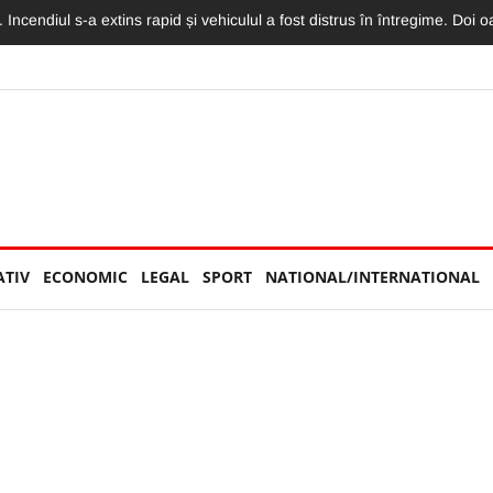
torităților: „Nu am văzut niciun echipaj de Poliție sau Jandarmerie”
ATIV
ECONOMIC
LEGAL
SPORT
NATIONAL/INTERNATIONAL