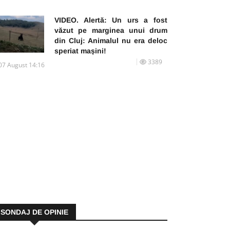
VIDEO. Alertă: Un urs a fost
văzut pe marginea unui drum
din Cluj: Animalul nu era deloc
speriat mașini!
3389
07 August 14:16
SONDAJ DE OPINIE