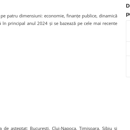
D
p
pe patru dimensiuni: economie, finanțe publice, dinamică
tă în principal anul 2024 și se bazează pe cele mai recente
ra de așteptat: București, Cluj-Napoca, Timișoara, Sibiu și