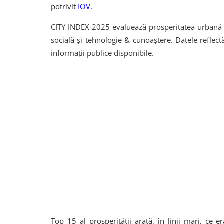
potrivit
IOV
.
CITY INDEX 2025 evaluează prosperitatea urbană 
socială și tehnologie & cunoaștere. Datele reflec
informații publice disponibile.
Top 15 al prosperității arată, în linii mari, ce e