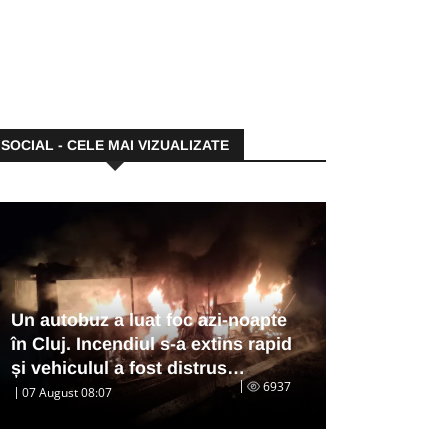
SOCIAL - CELE MAI VIZUALIZATE
Un autobuz a luat foc azi-noapte
în Cluj. Incendiul s-a extins rapid
și vehiculul a fost distrus…
6937
07 August 08:07