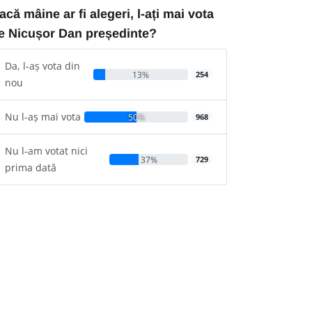
acă mâine ar fi alegeri, l-ați mai vota
e Nicușor Dan președinte?
Da, l-aș vota din
13%
254
nou
Nu l-aș mai vota
50%
968
Nu l-am votat nici
37%
729
prima dată