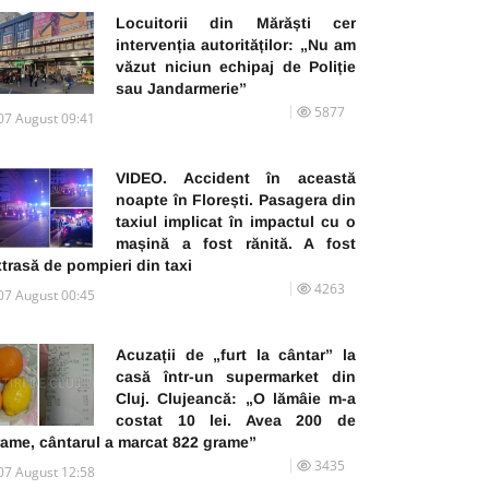
Locuitorii din Mărăști cer
intervenția autorităților: „Nu am
văzut niciun echipaj de Poliție
sau Jandarmerie”
5877
07 August 09:41
VIDEO. Accident în această
noapte în Florești. Pasagera din
taxiul implicat în impactul cu o
mașină a fost rănită. A fost
trasă de pompieri din taxi
4263
07 August 00:45
Acuzații de „furt la cântar” la
casă într-un supermarket din
Cluj. Clujeancă: „O lămâie m-a
costat 10 lei. Avea 200 de
rame, cântarul a marcat 822 grame”
3435
07 August 12:58