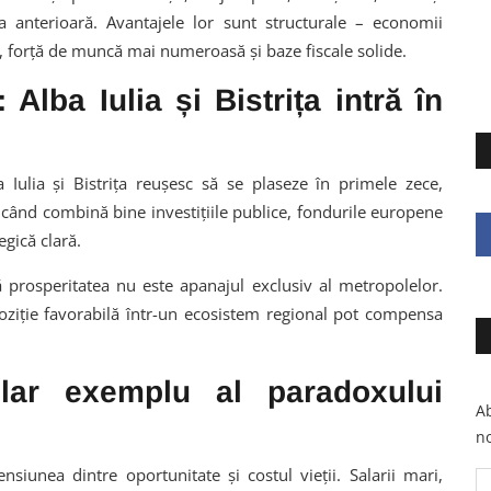
ia anterioară. Avantajele lor sunt structurale – economii
e, forță de muncă mai numeroasă și baze fiscale solide.
Alba Iulia și Bistrița intră în
 Iulia și Bistrița reușesc să se plaseze în primele zece,
când combină bine investițiile publice, fondurile europene
egică clară.
că prosperitatea nu este apanajul exclusiv al metropolelor.
 poziție favorabilă într-un ecosistem regional pot compensa
lar exemplu al paradoxului
Ab
no
nsiunea dintre oportunitate și costul vieții. Salarii mari,