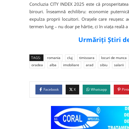
Concluzia CITY INDEX 2025 este că prosperitatea
birouri. Înseamnă echilibru: economie puternică 
expulza proprii locuitori. Orașele care reușesc a
termen lung – nu doar pe hârtie, ci în viața reală 
Urmăriți Știri 
TAGS:
romania
cluj
timisoara
locuri de munca
oradea
alba
imobiliare
arad
sibiu
salarii
Facebook
X
Whatsapp
Pint