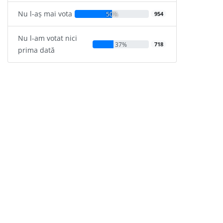
Nu l-aș mai vota
50%
954
Nu l-am votat nici
37%
718
prima dată