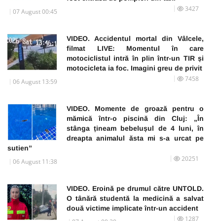
3427
07 August 00:45
VIDEO. Accidentul mortal din Vâlcele,
filmat LIVE: Momentul în care
motociclistul intră în plin într-un TIR și
motocicleta ia foc. Imagini greu de privit
7458
06 August 13:59
VIDEO. Momente de groază pentru o
mămică într-o piscină din Cluj: „În
stânga țineam bebelușul de 4 luni, în
dreapta animalul ăsta mi s-a urcat pe
sutien”
20251
06 August 11:38
VIDEO. Eroină pe drumul către UNTOLD.
O tânără studentă la medicină a salvat
două victime implicate într-un accident
1287