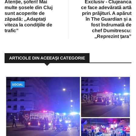
Atenție, șoferi! Mai
Exclusiv - Clujeanca
multe șosele din Cluj
ce face adevărată artă
sunt acoperite de
prin prăjituri. A apărut
zăpadă: ,,Adaptaţi
în The Guardian și a
viteza la condiţiile de
fost îndrumată de
trafic”
chef Dumitrescu:
,,Reprezint țara”
ARTICOLE DIN ACEEAŞI CATEGORIE
SOCIAL