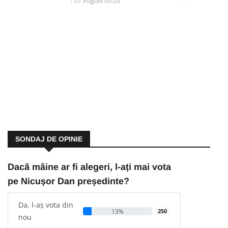
07 August 09:20
SONDAJ DE OPINIE
Dacă mâine ar fi alegeri, l-ați mai vota
pe Nicușor Dan președinte?
Da, l-aș vota din
13%
250
nou