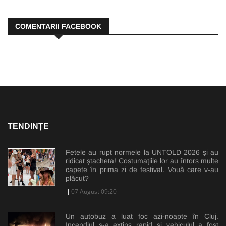
COMENTARII FACEBOOK
TENDINȚE
Fetele au rupt normele la UNTOLD 2026 și au
ridicat ștacheta! Costumațiile lor au întors multe
capete în prima zi de festival. Vouă care v-au
plăcut?
07 August 09:20
Un autobuz a luat foc azi-noapte în Cluj.
Incendiul s-a extins rapid și vehiculul a fost