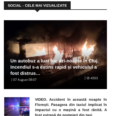
SOCIAL - CELE MAI VIZUALIZATE
Un autobuz a luat foc azi-noapte în Cluj.
Incendiul s-a extins rapid și vehiculul a
fost distrus…
4503
07 August 08:07
VIDEO. Accident în această noapte în
Florești. Pasagera din taxiul implicat în
impactul cu o mașină a fost rănită. A
fost extrasă de pompieri din taxi