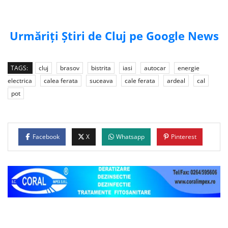
Urmăriți Știri de Cluj pe Google News
TAGS:
cluj
brasov
bistrita
iasi
autocar
energie
electrica
calea ferata
suceava
cale ferata
ardeal
cal
pot
Facebook
X
Whatsapp
Pinterest