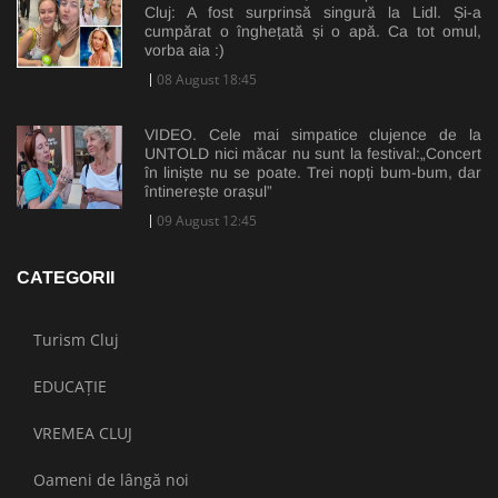
Cluj: A fost surprinsă singură la Lidl. Și-a
cumpărat o înghețată și o apă. Ca tot omul,
vorba aia :)
08 August 18:45
VIDEO. Cele mai simpatice clujence de la
UNTOLD nici măcar nu sunt la festival:„Concert
în liniște nu se poate. Trei nopți bum-bum, dar
întinerește orașul”
09 August 12:45
CATEGORII
Turism Cluj
EDUCAȚIE
VREMEA CLUJ
Oameni de lângă noi