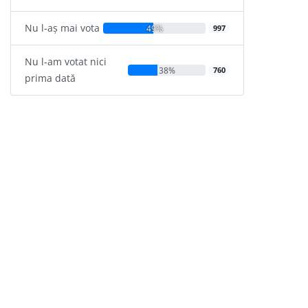
Nu l-aș mai vota
49%
997
Nu l-am votat nici
38%
760
prima dată