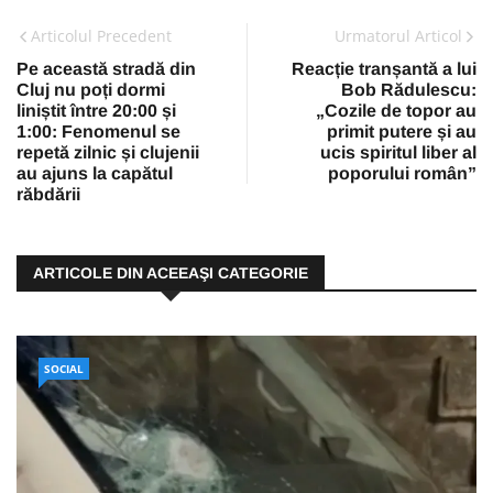
Articolul Precedent
Urmatorul Articol
Pe această stradă din
Reacție tranșantă a lui
Cluj nu poți dormi
Bob Rădulescu:
liniștit între 20:00 și
„Cozile de topor au
1:00: Fenomenul se
primit putere și au
repetă zilnic și clujenii
ucis spiritul liber al
au ajuns la capătul
poporului român”
răbdării
ARTICOLE DIN ACEEAŞI CATEGORIE
SOCIAL