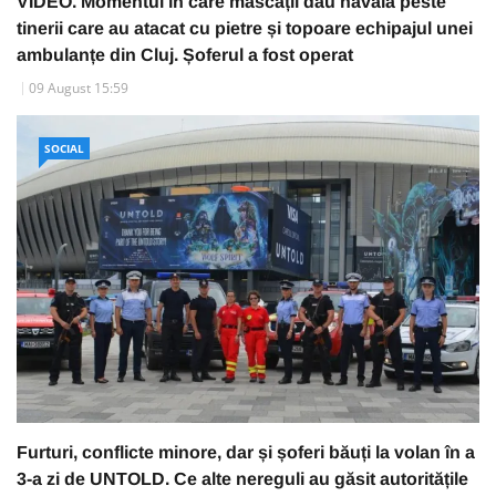
VIDEO. Momentul în care mascații dau năvală peste
tinerii care au atacat cu pietre și topoare echipajul unei
ambulanțe din Cluj. Șoferul a fost operat
09 August 15:59
SOCIAL
Furturi, conflicte minore, dar și șoferi băuți la volan în a
3-a zi de UNTOLD. Ce alte nereguli au găsit autoritățile