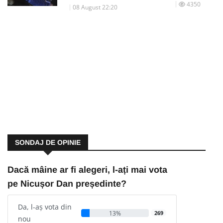
4350
08 August 22:20
SONDAJ DE OPINIE
Dacă mâine ar fi alegeri, l-ați mai vota
pe Nicușor Dan președinte?
Da, l-aș vota din
13%
269
nou