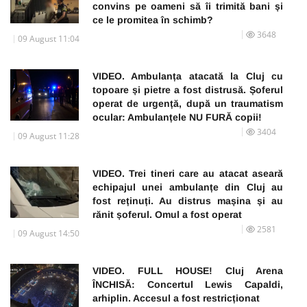
convins pe oameni să îi trimită bani și
ce le promitea în schimb?
3648
09 August 11:04
VIDEO. Ambulanța atacată la Cluj cu
topoare și pietre a fost distrusă. Șoferul
operat de urgență, după un traumatism
ocular: Ambulanțele NU FURĂ copii!
3404
09 August 11:28
VIDEO. Trei tineri care au atacat aseară
echipajul unei ambulanțe din Cluj au
fost reținuți. Au distrus mașina și au
rănit șoferul. Omul a fost operat
2581
09 August 14:50
VIDEO. FULL HOUSE! Cluj Arena
ÎNCHISĂ: Concertul Lewis Capaldi,
arhiplin. Accesul a fost restricționat