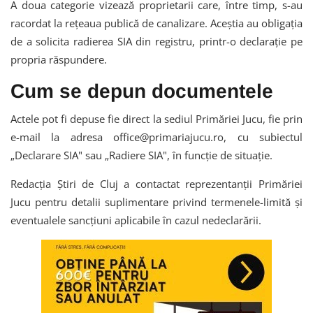
A doua categorie vizează proprietarii care, între timp, s-au
racordat la rețeaua publică de canalizare. Aceștia au obligația
de a solicita radierea SIA din registru, printr-o declarație pe
propria răspundere.
Cum se depun documentele
Actele pot fi depuse fie direct la sediul Primăriei Jucu, fie prin
e-mail la adresa office@primariajucu.ro, cu subiectul
„Declarare SIA" sau „Radiere SIA", în funcție de situație.
Redacția Știri de Cluj a contactat reprezentanții Primăriei
Jucu pentru detalii suplimentare privind termenele-limită și
eventualele sancțiuni aplicabile în cazul nedeclarării.