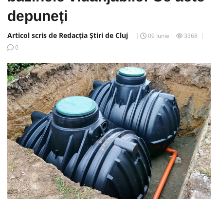
depuneți
Articol scris de Redacția Știri de Cluj
09 Iunie
3368
0