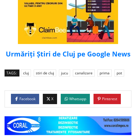
Urmăriți Știri de Cluj pe Google News
TAGS:
cluj
stiri de cluj
jucu
canalizare
prima
pot
Facebook
X
Whatsapp
Pinterest