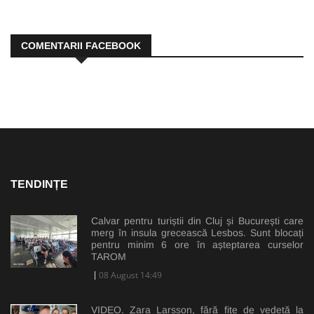
COMENTARII FACEBOOK
TENDINȚE
Calvar pentru turiștii din Cluj și București care
merg în insula grecească Lesbos. Sunt blocați
pentru minim 6 ore în așteptarea curselor
TAROM
08 August 14:49
VIDEO. Zara Larsson, fără fițe de vedetă la