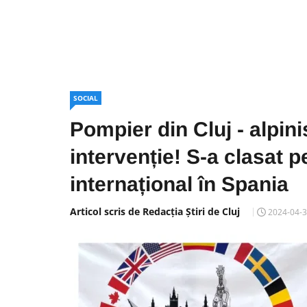
SOCIAL
Pompier din Cluj - alpini
intervenție! S-a clasat p
internațional în Spania
Articol scris de Redacția Știri de Cluj
2024-04-