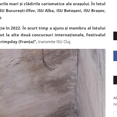
urile mari și clădirile carismatice ale orașului. În lotul
SU București-Ilfov, ISU Alba, ISU Botoșani, ISU Brașov,
ș.
ie în 2022. În scurt timp a ajuns și membru al lotului
t la alte două concursuri internaționale, Festivalul
Grimpday (Franța)”,
transmite ISU Cluj.
Ab
no