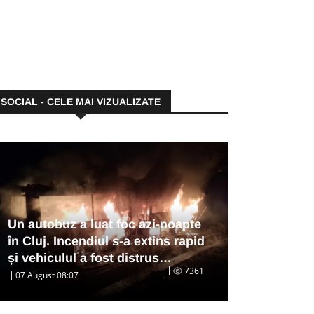
SOCIAL - CELE MAI VIZUALIZATE
Un autobuz a luat foc azi-noapte
în Cluj. Incendiul s-a extins rapid
și vehiculul a fost distrus…
7361
07 August 08:07