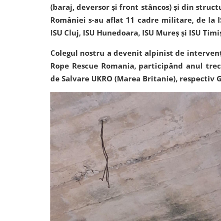
(baraj, deversor și front stâncos) și din struct
României s-au aflat 11 cadre militare, de la I
ISU Cluj, ISU Hunedoara, ISU Mureș și ISU Timi
Colegul nostru a devenit alpinist de intervenț
Rope Rescue Romania, participând anul trecu
de Salvare UKRO (Marea Britanie), respectiv 