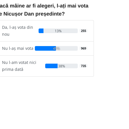
acă mâine ar fi alegeri, l-ați mai vota
e Nicușor Dan președinte?
Da, l-aș vota din
13%
255
nou
Nu l-aș mai vota
49%
969
Nu l-am votat nici
38%
735
prima dată