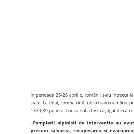
În perioada 25-28 aprilie, românii s-au întrecut la
state. La final, compatrioții noștri s-au numărat p
1334,89 puncte. Concursul a fost câștigat de către
„Pompierii alpiniști de intervenție au avu
precum salvarea, recuperarea și evacuarea