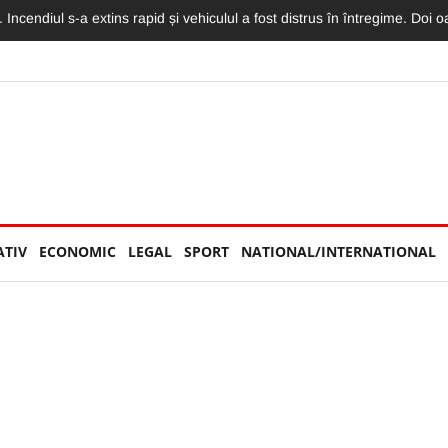
torităților: „Nu am văzut niciun echipaj de Poliție sau Jandarmerie”
ATIV
ECONOMIC
LEGAL
SPORT
NATIONAL/INTERNATIONAL